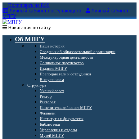
Подпишись на RSS
Личный кабинет поступающего
Личный кабинет
МПГУ
Навигация по сайту
Об МПГУ
Наша история
Сведения об образовательной организации
Международная деятельность
Социальное партнерство
Издания МПГУ
Преподаватели и сотрудники
Выпускникам
Структура
Ученый совет
Ректор
Ректорат
Попечительский совет МПГУ
Филиалы
Институты и факультеты
Библиотека
Управления и отделы
Музей МПГУ