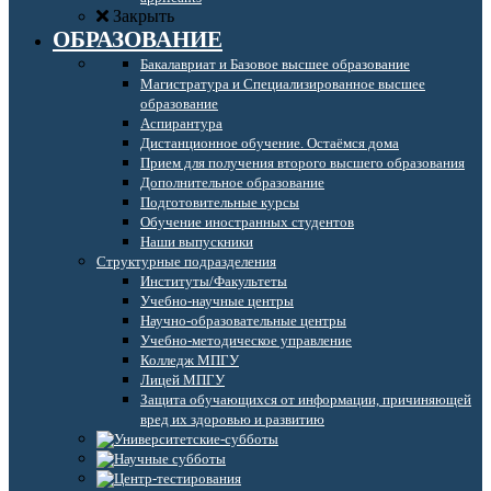
Закрыть
ОБРАЗОВАНИЕ
Бакалавриат и Базовое высшее образование
Магистратура и Специализированное высшее
образование
Аспирантура
Дистанционное обучение. Остаёмся дома
Прием для получения второго высшего образования
Дополнительное образование
Подготовительные курсы
Обучение иностранных студентов
Наши выпускники
Структурные подразделения
Институты/Факультеты
Учебно-научные центры
Научно-образовательные центры
Учебно-методическое управление
Колледж МПГУ
Лицей МПГУ
Защита обучающихся от информации, причиняющей
вред их здоровью и развитию