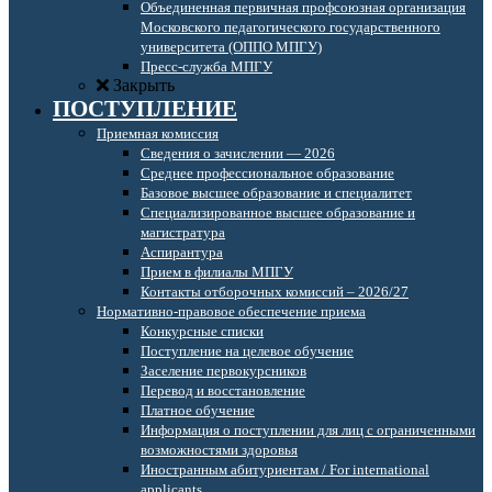
Объединенная первичная профсоюзная организация
Московского педагогического государственного
университета (ОППО МПГУ)
Пресс-служба МПГУ
Закрыть
ПОСТУПЛЕНИЕ
Приемная комиссия
Сведения о зачислении — 2026
Среднее профессиональное образование
Базовое высшее образование и специалитет
Специализированное высшее образование и
магистратура
Аспирантура
Прием в филиалы МПГУ
Контакты отборочных комиссий – 2026/27
Нормативно-правовое обеспечение приема
Конкурсные списки
Поступление на целевое обучение
Заселение первокурсников
Перевод и восстановление
Платное обучение
Информация о поступлении для лиц с ограниченными
возможностями здоровья
Иностранным абитуриентам / For international
applicants