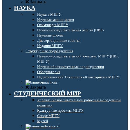
Закрыть
НАУКА
Наука в МПГУ
Научные мероприятия
Олимпиады МПГУ
Научно-исследовательская работа (НИР)
Научные школы
Диссертационные советы
Издания МПГУ
Структурные подразделения
Научно-исследовательский комплекс МПГУ (НИК
МПГУ)
Научно-образовательные подразделения
Обсерватория
Педагогический Технопарк «Кванториум» МПГУ
Закрыть
СТУДЕНЧЕСКИЙ МИР
Управление воспитательной работы и молодежной
политики
Культурные проекты МПГУ
Спорт МПГУ
Музей