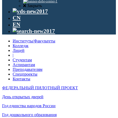
Закрыть
CN
EN
Институты/Факультеты
Колледж
Лицей
|
Студентам
Аспирантам
Преподавателям
Спецпроекты
Контакты
ФЕДЕРАЛЬНЫЙ ПИЛОТНЫЙ ПРОЕКТ
День открытых дверей
Год единства народов России
Год дошкольного образования