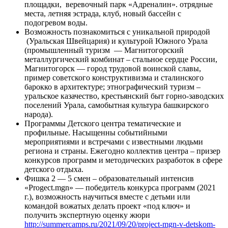
площадки, веревочный парк «Адреналин». отрядные
места, летняя эстрада, клуб, новый бассейн с
подогревом воды.
Возможность познакомиться с уникальной природой
(Уральская Швейцария) и культурой Южного Урала
(промышленный туризм — Магнитогорский
металлургический комбинат – стальное сердце России,
Магнитогорск — город трудовой воинской славы,
пример советского конструктивизма и сталинского
барокко в архитектуре; этнографический туризм –
уральское казачество, крестьянский быт горно-заводских
поселений Урала, самобытная культура башкирского
народа).
Программы Детского центра тематические и
профильные. Насыщенны событийными
мероприятиями и встречами с известными людьми
региона и страны. Ежегодно коллектив центра – призер
конкурсов программ и методических разработок в сфере
детского отдыха.
Фишка 2 — 5 смен – образовательный интенсив
«Progect.mgn» — победитель конкурса программ (2021
г.), возможность научиться вместе с детьми или
командой вожатых делать проект «под ключ» и
получить экспертную оценку жюри
http://summercamps.ru/2021/09/20/project-mgn-v-detskom-