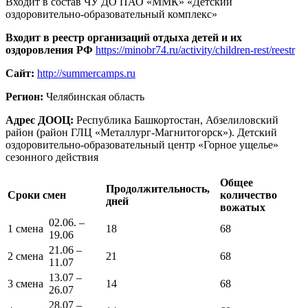
Входит в состав ЧУ ДО ПАО «ММК» «Детский
оздоровительно-образовательный комплекс»
Входит в реестр организаций отдыха детей и их
оздоровления РФ
https://minobr74.ru/activity/children-rest/reestr
Сайт:
http://summercamps.ru
Регион:
Челябинская область
Адрес ДООЦ:
Республика Башкортостан, Абзелиловский
район (район ГЛЦ «Металлург-Магнитогорск»). Детский
оздоровительно-образовательный центр «Горное ущелье»
сезонного действия
Общее
Продолжительность,
Сроки смен
количество
дней
вожатых
02.06. –
1 смена
18
68
19.06
21.06 –
2 смена
21
68
11.07
13.07 –
3 смена
14
68
26.07
28.07 –