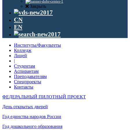
Закрыть
CN
EN
Институты/Факультеты
Колледж
Лицей
|
Студентам
Аспирантам
Преподавателям
Спецпроекты
Контакты
ФЕДЕРАЛЬНЫЙ ПИЛОТНЫЙ ПРОЕКТ
День открытых дверей
Год единства народов России
Год дошкольного образования