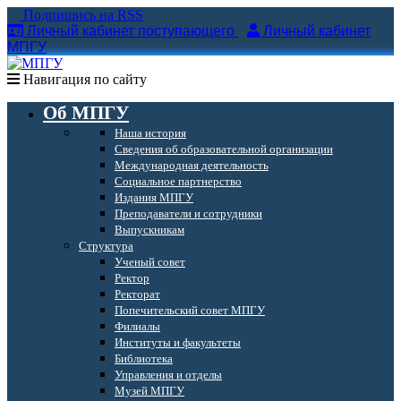
Подпишись на RSS
Личный кабинет поступающего
Личный кабинет
МПГУ
Навигация по сайту
Об МПГУ
Наша история
Сведения об образовательной организации
Международная деятельность
Социальное партнерство
Издания МПГУ
Преподаватели и сотрудники
Выпускникам
Структура
Ученый совет
Ректор
Ректорат
Попечительский совет МПГУ
Филиалы
Институты и факультеты
Библиотека
Управления и отделы
Музей МПГУ