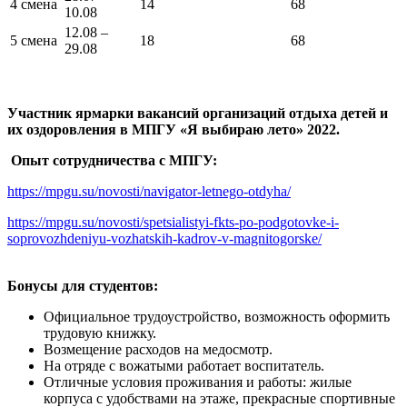
4 смена
14
68
10.08
12.08 –
5 смена
18
68
29.08
Участник ярмарки вакансий организаций отдыха детей и
их оздоровления в МПГУ «Я выбираю лето» 2022.
Опыт сотрудничества
c МПГУ:
https://mpgu.su/novosti/navigator-letnego-otdyha/
https://mpgu.su/novosti/spetsialistyi-fkts-po-podgotovke-i-
soprovozhdeniyu-vozhatskih-kadrov-v-magnitogorske/
Бонусы для студентов:
Официальное трудоустройство, возможность оформить
трудовую книжку.
Возмещение расходов на медосмотр.
На отряде с вожатыми работает воспитатель.
Отличные условия проживания и работы: жилые
корпуса с удобствами на этаже, прекрасные спортивные