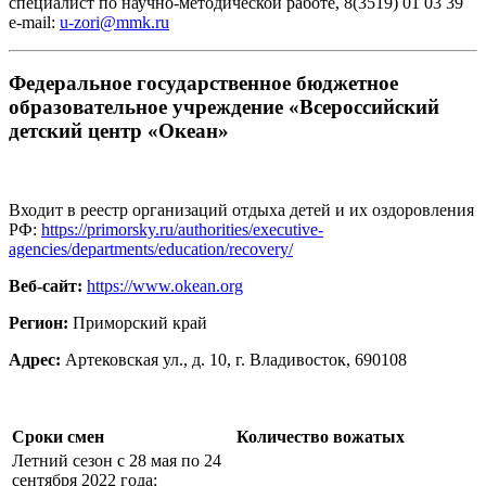
специалист по научно-методической работе, 8(3519) 01 03 39
e-mail:
u-zori@mmk.ru
Федеральное государственное бюджетное
образовательное учреждение «Всероссийский
детский центр «Океан»
Входит в реестр организаций отдыха детей и их оздоровления
РФ:
https://primorsky.ru/authorities/executive-
agencies/departments/education/recovery/
Веб-
сайт:
https://www.okean.org
Регион:
Приморский край
Адрес:
Артековская ул., д. 10, г. Владивосток, 690108
Сроки смен
Количество вожатых
Летний сезон с 28 мая по 24
сентября 2022 года: