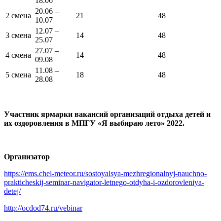
18.06
20.06 –
2 смена
21
48
10.07
12.07 –
3 смена
14
48
25.07
27.07 –
4 смена
14
48
09.08
11.08 –
5 смена
18
48
28.08
Участник ярмарки вакансий организаций отдыха детей и
их оздоровления в МПГУ «Я выбираю лето» 2022.
Организатор
https://ems.chel-meteor.ru/sostoyalsya-mezhregionalnyj-nauchno-
prakticheskij-seminar-navigator-letnego-otdyha-i-ozdorovleniya-
detej/
http://ocdod74.ru/vebinar