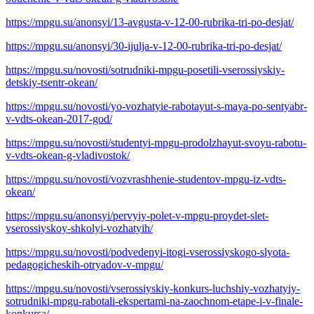
https://mpgu.su/anonsyi/13-avgusta-v-12-00-rubrika-tri-po-desjat/
https://mpgu.su/anonsyi/30-ijulja-v-12-00-rubrika-tri-po-desjat/
https://mpgu.su/novosti/sotrudniki-mpgu-posetili-vserossiyskiy-
detskiy-tsentr-okean/
https://mpgu.su/novosti/yo-vozhatyie-rabotayut-s-maya-po-sentyabr-
v-vdts-okean-2017-god/
https://mpgu.su/novosti/studentyi-mpgu-prodolzhayut-svoyu-rabotu-
v-vdts-okean-g-vladivostok/
https://mpgu.su/novosti/vozvrashhenie-studentov-mpgu-iz-vdts-
okean/
https://mpgu.su/anonsyi/pervyiy-polet-v-mpgu-proydet-slet-
vserossiyskoy-shkolyi-vozhatyih/
https://mpgu.su/novosti/podvedenyi-itogi-vserossiyskogo-slyota-
pedagogicheskih-otryadov-v-mpgu/
https://mpgu.su/novosti/vserossiyskiy-konkurs-luchshiy-vozhatyiy-
sotrudniki-mpgu-rabotali-ekspertami-na-zaochnom-etape-i-v-finale-
konkursa/