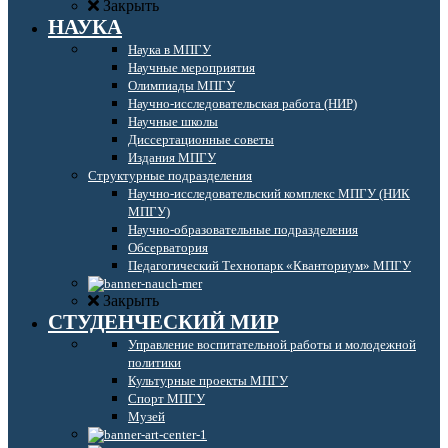
Закрыть
НАУКА
Наука в МПГУ
Научные мероприятия
Олимпиады МПГУ
Научно-исследовательская работа (НИР)
Научные школы
Диссертационные советы
Издания МПГУ
Структурные подразделения
Научно-исследовательский комплекс МПГУ (НИК
МПГУ)
Научно-образовательные подразделения
Обсерватория
Педагогический Технопарк «Кванториум» МПГУ
Закрыть
СТУДЕНЧЕСКИЙ МИР
Управление воспитательной работы и молодежной
политики
Культурные проекты МПГУ
Спорт МПГУ
Музей