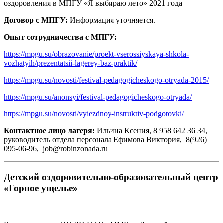
оздоровления в МПГУ «Я выбираю лето» 2021 года
Договор с МПГУ:
Информация уточняется.
Опыт сотрудничества с МПГУ:
https://mpgu.su/obrazovanie/proekt-vserossiyskaya-shkola-
vozhatyih/prezentatsii-lagerey-baz-praktik/
https://mpgu.su/novosti/festival-pedagogicheskogo-otryada-2015/
https://mpgu.su/anonsyi/festival-pedagogicheskogo-otryada/
https://mpgu.su/novosti/vyiezdnoy-instruktiv-podgotovki/
Контактное лицо лагеря:
Ильина Ксения, 8 958 642 36 34,
руководитель отдела персонала
Ефимова Виктория,
8(926)
095-06-96,
job@robinzonada.ru
Детский оздоровительно-образовательный центр
«Горное ущелье»