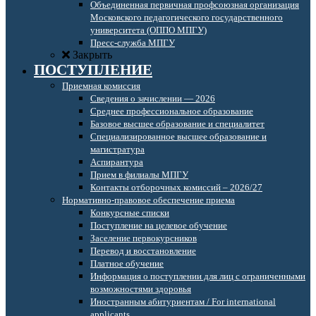
Объединенная первичная профсоюзная организация
Московского педагогического государственного
университета (ОППО МПГУ)
Пресс-служба МПГУ
Закрыть
ПОСТУПЛЕНИЕ
Приемная комиссия
Сведения о зачислении — 2026
Среднее профессиональное образование
Базовое высшее образование и специалитет
Специализированное высшее образование и
магистратура
Аспирантура
Прием в филиалы МПГУ
Контакты отборочных комиссий – 2026/27
Нормативно-правовое обеспечение приема
Конкурсные списки
Поступление на целевое обучение
Заселение первокурсников
Перевод и восстановление
Платное обучение
Информация о поступлении для лиц с ограниченными
возможностями здоровья
Иностранным абитуриентам / For international
applicants