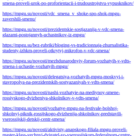
smena-proveli-urok-po-proforientacii-i-trudoustrojstvu-vypusknikov/
https://mpgu.su/novosti/vdc_smena_v_shoke-spo-shok-mpgu-
zavershili-smenu/
https://mpgu.su/novosti/prezidentskie-sostjazanija-v-vdc-smena-
glazami-postojannyh-uchastnikov-iz-mpgu/
https://mpgu.su/bez-rubriki/bloging-vs-tradicionnaja-zhurnalistika-
studenty-izhkm-proveli-otkrytyj-mikrofon-v-vdc-smena/
https://mpgu.su/novosti/mezhdunarodnyiy-forum-vozhatyih-v-vdts-
smena-i-uchastie-vozhatyih-mpgu/
https://mpgu.su/novosti/delegatsiya-vozhatyih-mpgu-moskvyi-i-
stavropolya-na-prezidentskih-sostyazaniyah-v-vdts-smena/
https://mpgu.su/novosti/nashi-vozhatyie-na-mediynoy-smene-
rossiyskogo-dvizheniya-shkolnikov-v-vdts-smena/
https://mpgu.su/novosti/vozhatye-mpgu-na-festivale-bolshoj-
shkolnyj-piknik-rossijskogo-dvizhenija-shkolnikov-predstavili-
vserossijskij-detskij-centr-smena/
https://mpgu.su/novosti/aktivisty-anapskogo-filiala-mpgu-proveli-
master-klass-vechnyj-dvigatel-vo-vserossijskom-federalnom-centre-