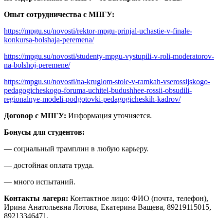
Опыт сотрудничества с МПГУ:
https://mpgu.su/novosti/rektor-mpgu-prinjal-uchastie-v-finale-
konkursa-bolshaja-peremena/
https://mpgu.su/novosti/studenty-mpgu-vystupili-v-roli-moderatorov-
na-bolshoj-peremene/
https://mpgu.su/novosti/na-kruglom-stole-v-ramkah-vserossijskogo-
pedagogicheskogo-foruma-uchitel-budushhee-rossii-obsudili-
regionalnye-modeli-podgotovki-pedagogicheskih-kadrov/
Договор с МПГУ:
Информация уточняется.
Бонусы для студентов:
— социальный трамплин в любую карьеру.
— достойная оплата труда.
— много испытаний.
Контакты лагеря:
Контактное лицо: ФИО (почта, телефон),
Ирина Анатольевна Лотова, Екатерина Ващева, 89219115015,
89213346471.