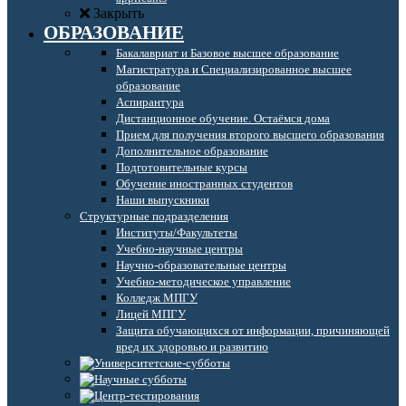
Закрыть
ОБРАЗОВАНИЕ
Бакалавриат и Базовое высшее образование
Магистратура и Специализированное высшее
образование
Аспирантура
Дистанционное обучение. Остаёмся дома
Прием для получения второго высшего образования
Дополнительное образование
Подготовительные курсы
Обучение иностранных студентов
Наши выпускники
Структурные подразделения
Институты/Факультеты
Учебно-научные центры
Научно-образовательные центры
Учебно-методическое управление
Колледж МПГУ
Лицей МПГУ
Защита обучающихся от информации, причиняющей
вред их здоровью и развитию