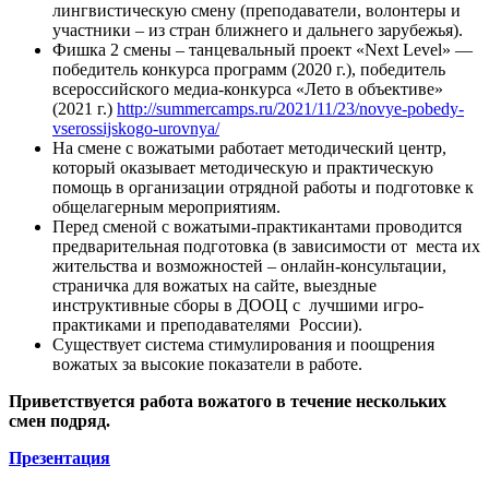
лингвистическую смену (преподаватели, волонтеры и
участники – из стран ближнего и дальнего зарубежья).
Фишка 2 смены – танцевальный проект «Next Level» —
победитель конкурса программ (2020 г.), победитель
всероссийского медиа-конкурса «Лето в объективе»
(2021 г.)
http://summercamps.ru/2021/11/23/novye-pobedy-
vserossijskogo-urovnya/
На смене с вожатыми работает методический центр,
который оказывает методическую и практическую
помощь в организации отрядной работы и подготовке к
общелагерным мероприятиям.
Перед сменой с вожатыми-практикантами проводится
предварительная подготовка (в зависимости от места их
жительства и возможностей – онлайн-консультации,
страничка для вожатых на сайте, выездные
инструктивные сборы в ДООЦ с лучшими игро-
практиками и преподавателями России).
Существует система стимулирования и поощрения
вожатых за высокие показатели в работе.
Приветствуется работа вожатого в течение нескольких
смен подряд.
Презентация