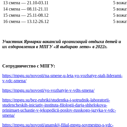
13 смена — 21.10-03.11
5 вожа
14 смена — 08.11-21.11
5 вожа
15 смена — 25.11-08.12
5 вожа
16 смена — 13.12-26.12
5 вожа
Участник Ярмарки вакансий организаций отдыха детей и
их оздоровления в МПГУ «Я выбираю лето» в 2022г.
Сотрудничество с МПГУ:
https://mpgu.su/novosti/na-smene-u-leta-yo-vozhatye-stali-liderami-
v-vdc-smena/
https://mpgu.su/novosti/yo-vozhatyie-v-vdts-smena/
https://mpgu.su/bez-rubriki/studentka-i-sotrudnik-laboratorii-
studencheskih-iniciativ-instituta-filologii-darja-shhelokova-
prinimaet-uchastie-v-jekspedicii-poslov-russkogo-jazyka-v-vdc-
smena/
https://mpgu.su/novosti/anapskij-filial-mpgu-sovmestno-s-vdc-