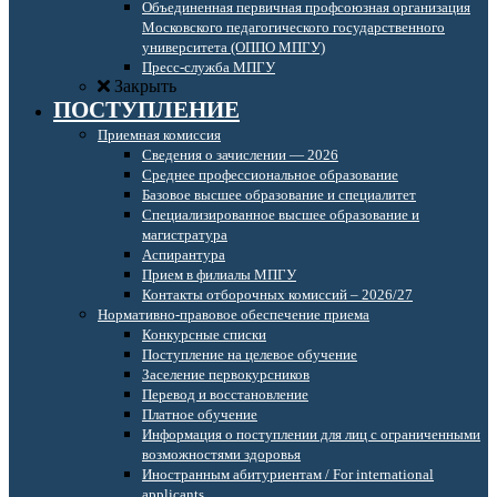
Объединенная первичная профсоюзная организация
Московского педагогического государственного
университета (ОППО МПГУ)
Пресс-служба МПГУ
Закрыть
ПОСТУПЛЕНИЕ
Приемная комиссия
Сведения о зачислении — 2026
Среднее профессиональное образование
Базовое высшее образование и специалитет
Специализированное высшее образование и
магистратура
Аспирантура
Прием в филиалы МПГУ
Контакты отборочных комиссий – 2026/27
Нормативно-правовое обеспечение приема
Конкурсные списки
Поступление на целевое обучение
Заселение первокурсников
Перевод и восстановление
Платное обучение
Информация о поступлении для лиц с ограниченными
возможностями здоровья
Иностранным абитуриентам / For international
applicants