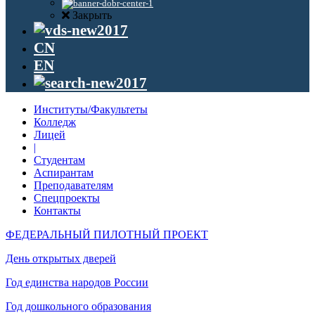
Закрыть
CN
EN
Институты/Факультеты
Колледж
Лицей
|
Студентам
Аспирантам
Преподавателям
Спецпроекты
Контакты
ФЕДЕРАЛЬНЫЙ ПИЛОТНЫЙ ПРОЕКТ
День открытых дверей
Год единства народов России
Год дошкольного образования