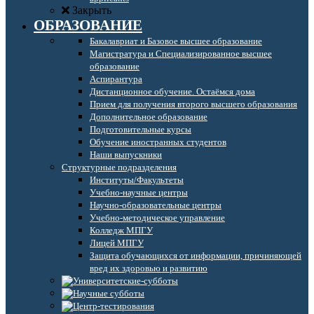
Закрыть
ОБРАЗОВАНИЕ
Бакалавриат и Базовое высшее образование
Магистратура и Специализированное высшее
образование
Аспирантура
Дистанционное обучение. Остаёмся дома
Прием для получения второго высшего образования
Дополнительное образование
Подготовительные курсы
Обучение иностранных студентов
Наши выпускники
Структурные подразделения
Институты/Факультеты
Учебно-научные центры
Научно-образовательные центры
Учебно-методическое управление
Колледж МПГУ
Лицей МПГУ
Защита обучающихся от информации, причиняющей
вред их здоровью и развитию