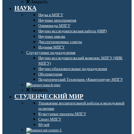
Закрыть
НАУКА
Наука в МПГУ
Научные мероприятия
Олимпиады МПГУ
Научно-исследовательская работа (НИР)
Научные школы
Диссертационные советы
Издания МПГУ
Структурные подразделения
Научно-исследовательский комплекс МПГУ (НИК
МПГУ)
Научно-образовательные подразделения
Обсерватория
Педагогический Технопарк «Кванториум» МПГУ
Закрыть
СТУДЕНЧЕСКИЙ МИР
Управление воспитательной работы и молодежной
политики
Культурные проекты МПГУ
Спорт МПГУ
Музей