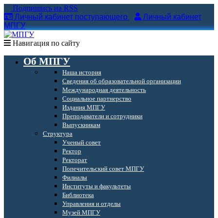
Подпишись на RSS
Личный кабинет поступающего
Личный кабинет
МПГУ
Навигация по сайту
Об МПГУ
Наша история
Сведения об образовательной организации
Международная деятельность
Социальное партнерство
Издания МПГУ
Преподаватели и сотрудники
Выпускникам
Структура
Ученый совет
Ректор
Ректорат
Попечительский совет МПГУ
Филиалы
Институты и факультеты
Библиотека
Управления и отделы
Музей МПГУ