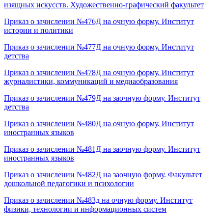
изящных искусств. Художественно-графический факультет
Приказ о зачислении №476Д на очную форму. Институт
истории и политики
Приказ о зачислении №477Д на очную форму. Институт
детства
Приказ о зачислении №478Д на очную форму. Институт
журналистики, коммуникаций и медиаобразования
Приказ о зачислении №479Д на заочную форму. Институт
детства
Приказ о зачислении №480Д на очную форму. Институт
иностранных языков
Приказ о зачислении №481Д на заочную форму. Институт
иностранных языков
Приказ о зачислении №482Д на заочную форму. Факультет
дошкольной педагогики и психологии
Приказ о зачислении №483д на очную форму. Институт
физики, технологии и информационных систем