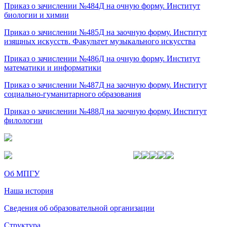
Приказ о зачислении №484Д на очную форму. Институт
биологии и химии
Приказ о зачислении №485Д на заочную форму. Институт
изящных искусств. Факультет музыкального искусства
Приказ о зачислении №486Д на очную форму. Институт
математики и информатики
Приказ о зачислении №487Д на заочную форму. Институт
социально-гуманитарного образования
Приказ о зачислении №488Д на заочную форму. Институт
филологии
Об МПГУ
Наша история
Сведения об образовательной организации
Структура