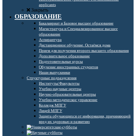
applicants
Закрыть
ОБРАЗОВАНИЕ
Бакалавриат и Базовое высшее образование
Магистратура и Специализированное высшее
образование
Аспирантура
Дистанционное обучение. Остаёмся дома
Прием для получения второго высшего образования
Дополнительное образование
Подготовительные курсы
Обучение иностранных студентов
Наши выпускники
Структурные подразделения
Институты/Факультеты
Учебно-научные центры
Научно-образовательные центры
Учебно-методическое управление
Колледж МПГУ
Лицей МПГУ
Защита обучающихся от информации, причиняющей
вред их здоровью и развитию