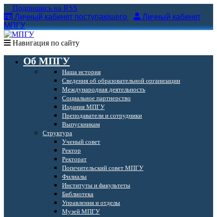
Подпишись на RSS
Личный кабинет поступающего
Личный кабинет
МПГУ
Навигация по сайту
Об МПГУ
Наша история
Сведения об образовательной организации
Международная деятельность
Социальное партнерство
Издания МПГУ
Преподаватели и сотрудники
Выпускникам
Структура
Ученый совет
Ректор
Ректорат
Попечительский совет МПГУ
Филиалы
Институты и факультеты
Библиотека
Управления и отделы
Музей МПГУ