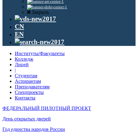
Закрыть
CN
EN
Институты/Факультеты
Колледж
Лицей
|
Студентам
Аспирантам
Преподавателям
Спецпроекты
Контакты
ФЕДЕРАЛЬНЫЙ ПИЛОТНЫЙ ПРОЕКТ
День открытых дверей
Год единства народов России