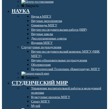
Закрыть
НАУКА
Наука в МПГУ
Научные мероприятия
Олимпиады МПГУ
Научно-исследовательская работа (НИР)
Научные школы
Диссертационные советы
Издания МПГУ
Структурные подразделения
Научно-исследовательский комплекс МПГУ (НИК
МПГУ)
Научно-образовательные подразделения
Обсерватория
Педагогический Технопарк «Кванториум» МПГУ
Закрыть
СТУДЕНЧЕСКИЙ МИР
Управление воспитательной работы и молодежной
политики
Культурные проекты МПГУ
Спорт МПГУ
Музей