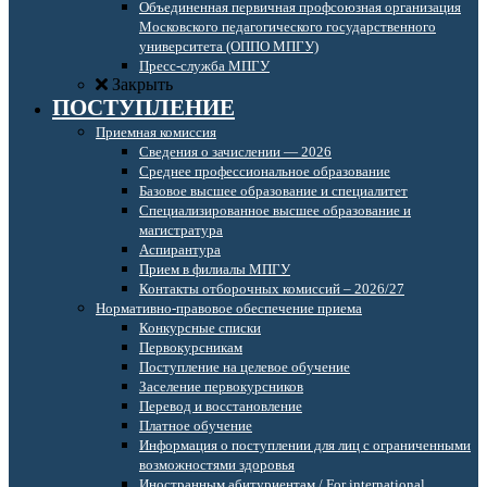
Объединенная первичная профсоюзная организация
Московского педагогического государственного
университета (ОППО МПГУ)
Пресс-служба МПГУ
Закрыть
ПОСТУПЛЕНИЕ
Приемная комиссия
Сведения о зачислении — 2026
Среднее профессиональное образование
Базовое высшее образование и специалитет
Специализированное высшее образование и
магистратура
Аспирантура
Прием в филиалы МПГУ
Контакты отборочных комиссий – 2026/27
Нормативно-правовое обеспечение приема
Конкурсные списки
Первокурсникам
Поступление на целевое обучение
Заселение первокурсников
Перевод и восстановление
Платное обучение
Информация о поступлении для лиц с ограниченными
возможностями здоровья
Иностранным абитуриентам / For international