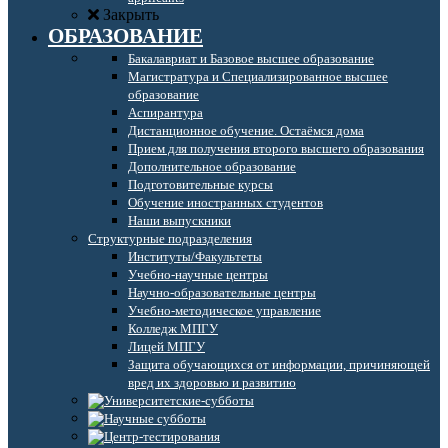
Закрыть
ОБРАЗОВАНИЕ
Бакалавриат и Базовое высшее образование
Магистратура и Специализированное высшее
образование
Аспирантура
Дистанционное обучение. Остаёмся дома
Прием для получения второго высшего образования
Дополнительное образование
Подготовительные курсы
Обучение иностранных студентов
Наши выпускники
Структурные подразделения
Институты/Факультеты
Учебно-научные центры
Научно-образовательные центры
Учебно-методическое управление
Колледж МПГУ
Лицей МПГУ
Защита обучающихся от информации, причиняющей
вред их здоровью и развитию