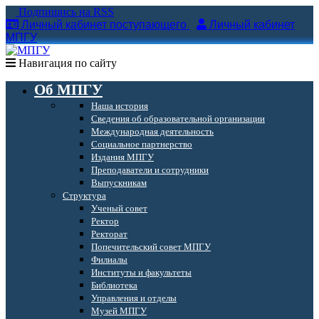
Подпишись на RSS
Личный кабинет поступающего
Личный кабинет
МПГУ
Навигация по сайту
Об МПГУ
Наша история
Сведения об образовательной организации
Международная деятельность
Социальное партнерство
Издания МПГУ
Преподаватели и сотрудники
Выпускникам
Структура
Ученый совет
Ректор
Ректорат
Попечительский совет МПГУ
Филиалы
Институты и факультеты
Библиотека
Управления и отделы
Музей МПГУ