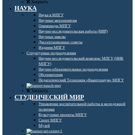
Закрыть
НАУКА
Наука в МПГУ
Научные мероприятия
Олимпиады МПГУ
Научно-исследовательская работа (НИР)
Научные школы
Диссертационные советы
Издания МПГУ
Структурные подразделения
Научно-исследовательский комплекс МПГУ (НИК
МПГУ)
Научно-образовательные подразделения
Обсерватория
Педагогический Технопарк «Кванториум» МПГУ
Закрыть
СТУДЕНЧЕСКИЙ МИР
Управление воспитательной работы и молодежной
политики
Культурные проекты МПГУ
Спорт МПГУ
Музей