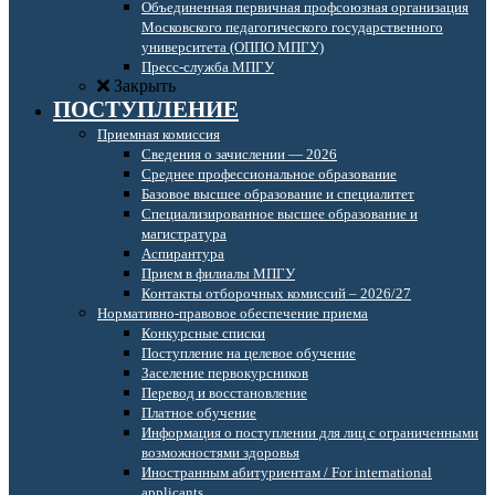
Объединенная первичная профсоюзная организация
Московского педагогического государственного
университета (ОППО МПГУ)
Пресс-служба МПГУ
Закрыть
ПОСТУПЛЕНИЕ
Приемная комиссия
Сведения о зачислении — 2026
Среднее профессиональное образование
Базовое высшее образование и специалитет
Специализированное высшее образование и
магистратура
Аспирантура
Прием в филиалы МПГУ
Контакты отборочных комиссий – 2026/27
Нормативно-правовое обеспечение приема
Конкурсные списки
Поступление на целевое обучение
Заселение первокурсников
Перевод и восстановление
Платное обучение
Информация о поступлении для лиц с ограниченными
возможностями здоровья
Иностранным абитуриентам / For international
applicants