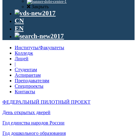
Закрыть
CN
EN
Институты/Факультеты
Колледж
Лицей
|
Студентам
Аспирантам
Преподавателям
Спецпроекты
Контакты
ФЕДЕРАЛЬНЫЙ ПИЛОТНЫЙ ПРОЕКТ
День открытых дверей
Год единства народов России
Год дошкольного образования