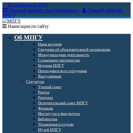
Подпишись на RSS
Личный кабинет поступающего
Личный кабинет
МПГУ
Навигация по сайту
Об МПГУ
Наша история
Сведения об образовательной организации
Международная деятельность
Социальное партнерство
Издания МПГУ
Преподаватели и сотрудники
Выпускникам
Структура
Ученый совет
Ректор
Ректорат
Попечительский совет МПГУ
Филиалы
Институты и факультеты
Библиотека
Управления и отделы
Музей МПГУ