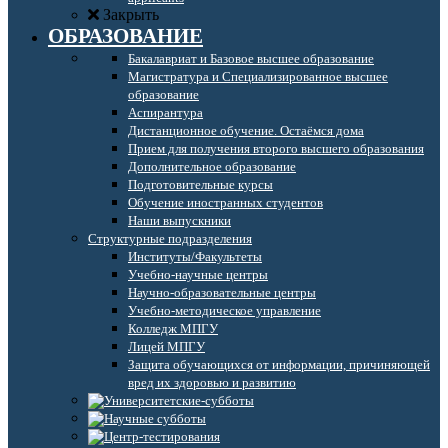
Закрыть
ОБРАЗОВАНИЕ
Бакалавриат и Базовое высшее образование
Магистратура и Специализированное высшее
образование
Аспирантура
Дистанционное обучение. Остаёмся дома
Прием для получения второго высшего образования
Дополнительное образование
Подготовительные курсы
Обучение иностранных студентов
Наши выпускники
Структурные подразделения
Институты/Факультеты
Учебно-научные центры
Научно-образовательные центры
Учебно-методическое управление
Колледж МПГУ
Лицей МПГУ
Защита обучающихся от информации, причиняющей
вред их здоровью и развитию