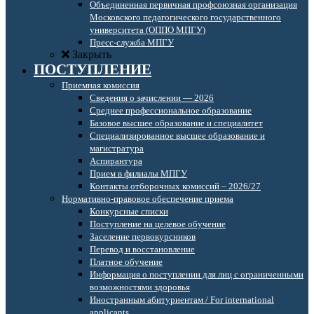
Объединенная первичная профсоюзная организация
Московского педагогического государственного
университета (ОППО МПГУ)
Пресс-служба МПГУ
Закрыть
ПОСТУПЛЕНИЕ
Приемная комиссия
Сведения о зачислении — 2026
Среднее профессиональное образование
Базовое высшее образование и специалитет
Специализированное высшее образование и
магистратура
Аспирантура
Прием в филиалы МПГУ
Контакты отборочных комиссий – 2026/27
Нормативно-правовое обеспечение приема
Конкурсные списки
Поступление на целевое обучение
Заселение первокурсников
Перевод и восстановление
Платное обучение
Информация о поступлении для лиц с ограниченными
возможностями здоровья
Иностранным абитуриентам / For international
applicants