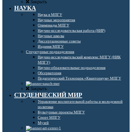
Закрыть
НАУКА
Наука в МПГУ
Научные мероприятия
Олимпиады МПГУ
Научно-исследовательская работа (НИР)
Научные школы
Диссертационные советы
Издания МПГУ
Структурные подразделения
Научно-исследовательский комплекс МПГУ (НИК
МПГУ)
Научно-образовательные подразделения
Обсерватория
Педагогический Технопарк «Кванториум» МПГУ
Закрыть
СТУДЕНЧЕСКИЙ МИР
Управление воспитательной работы и молодежной
политики
Культурные проекты МПГУ
Спорт МПГУ
Музей