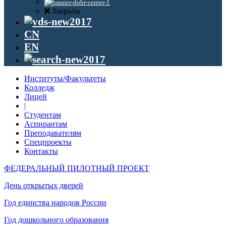
Закрыть
CN
EN
Институты/Факультеты
Колледж
Лицей
|
Студентам
Аспирантам
Преподавателям
Спецпроекты
Контакты
ФЕДЕРАЛЬНЫЙ ПИЛОТНЫЙ ПРОЕКТ
День открытых дверей
Год единства народов России
Год дошкольного образования