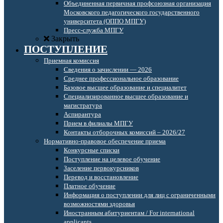
Объединенная первичная профсоюзная организация
Московского педагогического государственного
университета (ОППО МПГУ)
Пресс-служба МПГУ
Закрыть
ПОСТУПЛЕНИЕ
Приемная комиссия
Сведения о зачислении — 2026
Среднее профессиональное образование
Базовое высшее образование и специалитет
Специализированное высшее образование и
магистратура
Аспирантура
Прием в филиалы МПГУ
Контакты отборочных комиссий – 2026/27
Нормативно-правовое обеспечение приема
Конкурсные списки
Поступление на целевое обучение
Заселение первокурсников
Перевод и восстановление
Платное обучение
Информация о поступлении для лиц с ограниченными
возможностями здоровья
Иностранным абитуриентам / For international
applicants