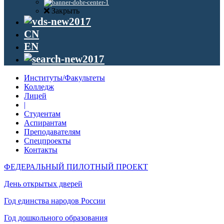
Закрыть
CN
EN
Институты/Факультеты
Колледж
Лицей
|
Студентам
Аспирантам
Преподавателям
Спецпроекты
Контакты
ФЕДЕРАЛЬНЫЙ ПИЛОТНЫЙ ПРОЕКТ
День открытых дверей
Год единства народов России
Год дошкольного образования