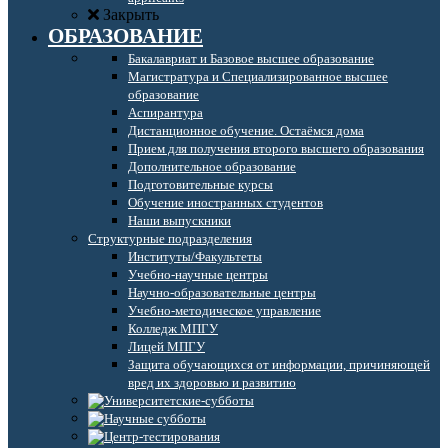
Закрыть
ОБРАЗОВАНИЕ
Бакалавриат и Базовое высшее образование
Магистратура и Специализированное высшее
образование
Аспирантура
Дистанционное обучение. Остаёмся дома
Прием для получения второго высшего образования
Дополнительное образование
Подготовительные курсы
Обучение иностранных студентов
Наши выпускники
Структурные подразделения
Институты/Факультеты
Учебно-научные центры
Научно-образовательные центры
Учебно-методическое управление
Колледж МПГУ
Лицей МПГУ
Защита обучающихся от информации, причиняющей
вред их здоровью и развитию