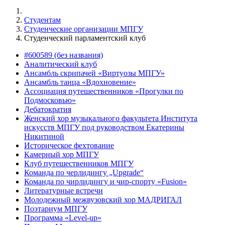
Студентам
Студенческие организации МПГУ
Студенческий парламентский клуб
#600589 (без названия)
Аналитический клуб
Ансамбль скрипачей «Виртуозы МПГУ»
Ансамбль танца «Вдохновение»
Ассоциация путешественников «Прогулки по
Подмосковью»
Дебатократия
Женский хор музыкального факультета Института
искусств МПГУ под руководством Екатерины
Никитиной
Историческое фехтование
Камерный хор МПГУ
Клуб путешественников МПГУ
Команда по черлидингу „Upgrade“
Команда по чирлидингу и чир-спорту «Fusion»
Литературные встречи
Молодежный межвузовский хор МАДРИГАЛ
Поэтариум МПГУ
Программа «Level-up»