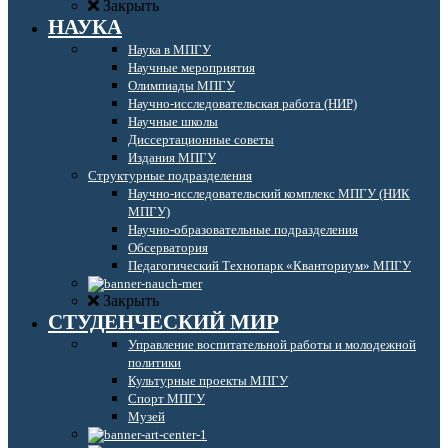
Закрыть
НАУКА
Наука в МПГУ
Научные мероприятия
Олимпиады МПГУ
Научно-исследовательская работа (НИР)
Научные школы
Диссертационные советы
Издания МПГУ
Структурные подразделения
Научно-исследовательский комплекс МПГУ (НИК
МПГУ)
Научно-образовательные подразделения
Обсерватория
Педагогический Технопарк «Кванториум» МПГУ
Закрыть
СТУДЕНЧЕСКИЙ МИР
Управление воспитательной работы и молодежной
политики
Культурные проекты МПГУ
Спорт МПГУ
Музей