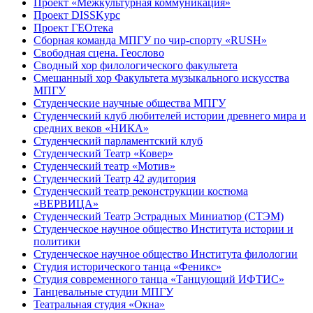
Проект «Межкультурная коммуникация»
Проект DISSKурс
Проект ГЕОтека
Сборная команда МПГУ по чир-спорту «RUSH»
Свободная сцена. Геослово
Сводный хор филологического факультета
Смешанный хор Факультета музыкального искусства
МПГУ
Студенческие научные общества МПГУ
Студенческий клуб любителей истории древнего мира и
средних веков «НИКА»
Студенческий парламентский клуб
Студенческий Театр «Ковер»
Студенческий театр «Мотив»
Студенческий Театр 42 аудитория
Студенческий театр реконструкции костюма
«ВЕРВИЦА»
Студенческий Театр Эстрадных Миниатюр (СТЭМ)
Студенческое научное общество Института истории и
политики
Студенческое научное общество Института филологии
Студия исторического танца «Феникс»
Студия современного танца «Танцующий ИФТИС»
Танцевальные студии МПГУ
Театральная студия «Окна»