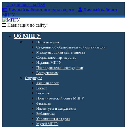
Подпишись на RSS
Личный кабинет поступающего
Личный кабинет
МПГУ
Навигация по сайту
Об МПГУ
Наша история
Сведения об образовательной организации
Международная деятельность
Социальное партнерство
Издания МПГУ
Преподаватели и сотрудники
Выпускникам
Структура
Ученый совет
Ректор
Ректорат
Попечительский совет МПГУ
Филиалы
Институты и факультеты
Библиотека
Управления и отделы
Музей МПГУ