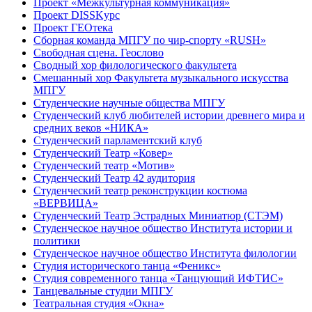
Проект «Межкультурная коммуникация»
Проект DISSKурс
Проект ГЕОтека
Сборная команда МПГУ по чир-спорту «RUSH»
Свободная сцена. Геослово
Сводный хор филологического факультета
Смешанный хор Факультета музыкального искусства
МПГУ
Студенческие научные общества МПГУ
Студенческий клуб любителей истории древнего мира и
средних веков «НИКА»
Студенческий парламентский клуб
Студенческий Театр «Ковер»
Студенческий театр «Мотив»
Студенческий Театр 42 аудитория
Студенческий театр реконструкции костюма
«ВЕРВИЦА»
Студенческий Театр Эстрадных Миниатюр (СТЭМ)
Студенческое научное общество Института истории и
политики
Студенческое научное общество Института филологии
Студия исторического танца «Феникс»
Студия современного танца «Танцующий ИФТИС»
Танцевальные студии МПГУ
Театральная студия «Окна»