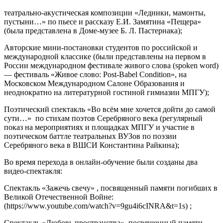
театрально-акустическая композиции «Ледники, мамонты,
пустыни…» по пьесе и рассказу Е.И. Замятина «Пещера»
(была представлена в Доме-музее Б. Л. Пастернака);
Авторские мини-постановки студентов по российской и
международной классике (были представлены на первом в
России международном фестивале живого слова (spoken word)
— фестиваль «Живое слово: Post-Babel Condition», на
Московском Международном Салоне Образования и
неоднократно на литературной гостиной гимназии МПГУ);
Поэтический спектакль «Во всём мне хочется дойти до самой
сути…» по стихам поэтов Серебряного века (регулярный
показ на мероприятиях и площадках МПГУ и участие в
поэтическом баттле театральных ВУЗов по поэзии
Серебряного века в ВШСИ Константина Райкина);
Во время перехода в онлайн-обучение были созданы два
видео-спектакля:
Спектакль «Зажечь свечу» , посвященный памяти погибших в
Великой Отечественной Войне:
(https://www.youtube.com/watch?v=9gu4i6cINRA&t=1s) ;
Спектакль «Любовь пространства», посвященный памяти