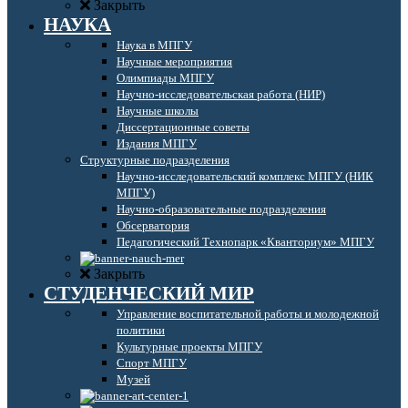
Закрыть
НАУКА
Наука в МПГУ
Научные мероприятия
Олимпиады МПГУ
Научно-исследовательская работа (НИР)
Научные школы
Диссертационные советы
Издания МПГУ
Структурные подразделения
Научно-исследовательский комплекс МПГУ (НИК
МПГУ)
Научно-образовательные подразделения
Обсерватория
Педагогический Технопарк «Кванториум» МПГУ
Закрыть
СТУДЕНЧЕСКИЙ МИР
Управление воспитательной работы и молодежной
политики
Культурные проекты МПГУ
Спорт МПГУ
Музей