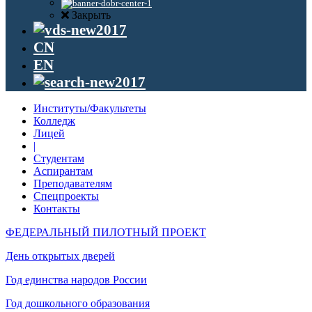
Закрыть
CN
EN
Институты/Факультеты
Колледж
Лицей
|
Студентам
Аспирантам
Преподавателям
Спецпроекты
Контакты
ФЕДЕРАЛЬНЫЙ ПИЛОТНЫЙ ПРОЕКТ
День открытых дверей
Год единства народов России
Год дошкольного образования