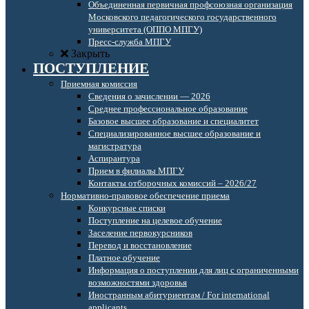
Объединенная первичная профсоюзная организация
Московского педагогического государственного
университета (ОППО МПГУ)
Пресс-служба МПГУ
Закрыть
ПОСТУПЛЕНИЕ
Приемная комиссия
Сведения о зачислении — 2026
Среднее профессиональное образование
Базовое высшее образование и специалитет
Специализированное высшее образование и
магистратура
Аспирантура
Прием в филиалы МПГУ
Контакты отборочных комиссий – 2026/27
Нормативно-правовое обеспечение приема
Конкурсные списки
Поступление на целевое обучение
Заселение первокурсников
Перевод и восстановление
Платное обучение
Информация о поступлении для лиц с ограниченными
возможностями здоровья
Иностранным абитуриентам / For international
applicants