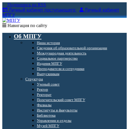
Подпишись на RSS
Личный кабинет поступающего
Личный кабинет
МПГУ
Навигация по сайту
Об МПГУ
Наша история
Сведения об образовательной организации
Международная деятельность
Социальное партнерство
Издания МПГУ
Преподаватели и сотрудники
Выпускникам
Структура
Ученый совет
Ректор
Ректорат
Попечительский совет МПГУ
Филиалы
Институты и факультеты
Библиотека
Управления и отделы
Музей МПГУ