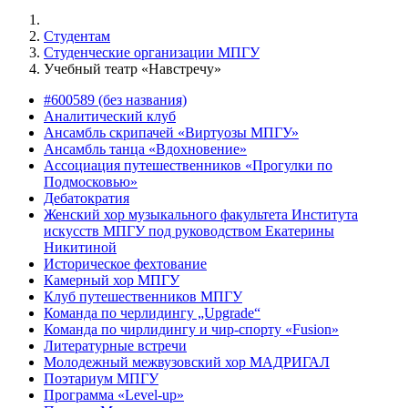
Студентам
Студенческие организации МПГУ
Учебный театр «Навстречу»
#600589 (без названия)
Аналитический клуб
Ансамбль скрипачей «Виртуозы МПГУ»
Ансамбль танца «Вдохновение»
Ассоциация путешественников «Прогулки по
Подмосковью»
Дебатократия
Женский хор музыкального факультета Института
искусств МПГУ под руководством Екатерины
Никитиной
Историческое фехтование
Камерный хор МПГУ
Клуб путешественников МПГУ
Команда по черлидингу „Upgrade“
Команда по чирлидингу и чир-спорту «Fusion»
Литературные встречи
Молодежный межвузовский хор МАДРИГАЛ
Поэтариум МПГУ
Программа «Level-up»