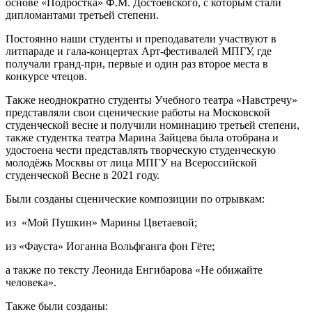
основе «Подростка» Ф.М. Достоевского, с которым стали
дипломантами третьей степени.
Постоянно наши студенты и преподаватели участвуют в
литпараде и гала-концертах Арт-фестивалей МПГУ, где
получали гранд-при, первые и один раз второе места в
конкурсе чтецов.
Также неоднократно студенты Учебного театра «Навстречу»
представляли свои сценические работы на Московской
студенческой весне и получили номинацию третьей степени,
также студентка театра Марина Зайцева была отобрана и
удостоена чести представлять творческую студенческую
молодёжь Москвы от лица МПГУ на Всероссийской
студенческой Весне в 2021 году.
Были созданы сценические композиции по отрывкам:
из «Мой Пушкин» Марины Цветаевой;
из «Фауста» Иоганна Вольфганга фон Гёте;
а также по тексту Леонида Енгибарова «Не обижайте
человека».
Также были созданы: