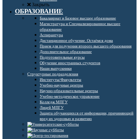
Закрыть
ОБРАЗОВАНИЕ
Бакалавриат и Базовое высшее образование
Магистратура и Специализированное высшее
образование
Аспирантура
Дистанционное обучение. Остаёмся дома
Прием для получения второго высшего образования
Дополнительное образование
Подготовительные курсы
Обучение иностранных студентов
Наши выпускники
Структурные подразделения
Институты/Факультеты
Учебно-научные центры
Научно-образовательные центры
Учебно-методическое управление
Колледж МПГУ
Лицей МПГУ
Защита обучающихся от информации, причиняющей
вред их здоровью и развитию