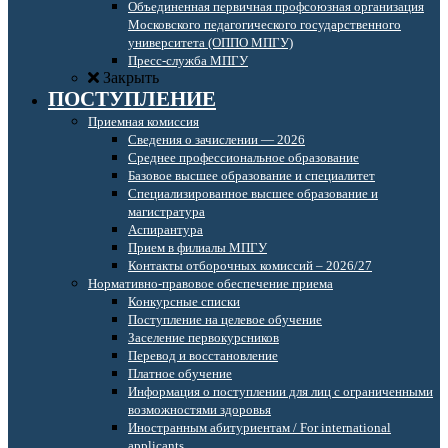
Объединенная первичная профсоюзная организация
Московского педагогического государственного
университета (ОППО МПГУ)
Пресс-служба МПГУ
Закрыть
ПОСТУПЛЕНИЕ
Приемная комиссия
Сведения о зачислении — 2026
Среднее профессиональное образование
Базовое высшее образование и специалитет
Специализированное высшее образование и
магистратура
Аспирантура
Прием в филиалы МПГУ
Контакты отборочных комиссий – 2026/27
Нормативно-правовое обеспечение приема
Конкурсные списки
Поступление на целевое обучение
Заселение первокурсников
Перевод и восстановление
Платное обучение
Информация о поступлении для лиц с ограниченными
возможностями здоровья
Иностранным абитуриентам / For international
applicants