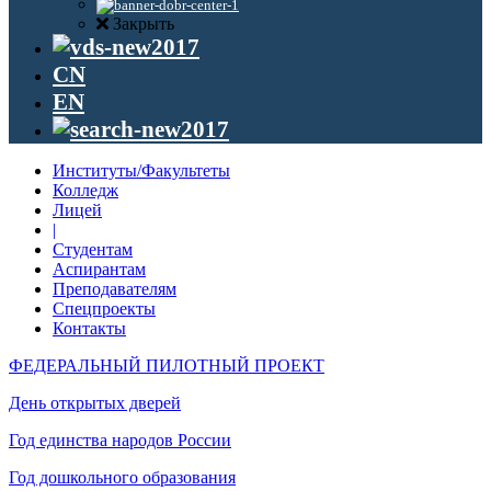
Закрыть
CN
EN
Институты/Факультеты
Колледж
Лицей
|
Студентам
Аспирантам
Преподавателям
Спецпроекты
Контакты
ФЕДЕРАЛЬНЫЙ ПИЛОТНЫЙ ПРОЕКТ
День открытых дверей
Год единства народов России
Год дошкольного образования