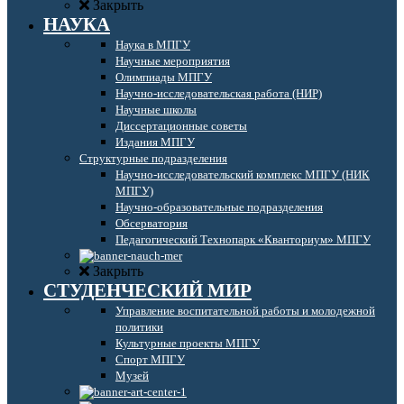
Закрыть
НАУКА
Наука в МПГУ
Научные мероприятия
Олимпиады МПГУ
Научно-исследовательская работа (НИР)
Научные школы
Диссертационные советы
Издания МПГУ
Структурные подразделения
Научно-исследовательский комплекс МПГУ (НИК
МПГУ)
Научно-образовательные подразделения
Обсерватория
Педагогический Технопарк «Кванториум» МПГУ
Закрыть
СТУДЕНЧЕСКИЙ МИР
Управление воспитательной работы и молодежной
политики
Культурные проекты МПГУ
Спорт МПГУ
Музей