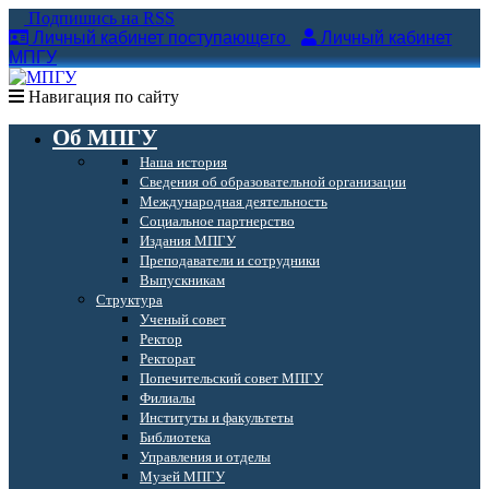
Подпишись на RSS
Личный кабинет поступающего
Личный кабинет
МПГУ
Навигация по сайту
Об МПГУ
Наша история
Сведения об образовательной организации
Международная деятельность
Социальное партнерство
Издания МПГУ
Преподаватели и сотрудники
Выпускникам
Структура
Ученый совет
Ректор
Ректорат
Попечительский совет МПГУ
Филиалы
Институты и факультеты
Библиотека
Управления и отделы
Музей МПГУ