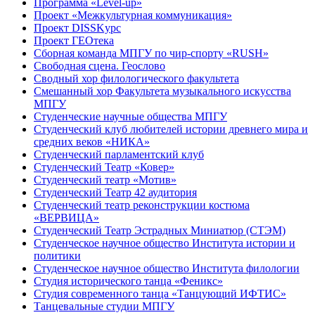
Программа «Level-up»
Проект «Межкультурная коммуникация»
Проект DISSKурс
Проект ГЕОтека
Сборная команда МПГУ по чир-спорту «RUSH»
Свободная сцена. Геослово
Сводный хор филологического факультета
Смешанный хор Факультета музыкального искусства
МПГУ
Студенческие научные общества МПГУ
Студенческий клуб любителей истории древнего мира и
средних веков «НИКА»
Студенческий парламентский клуб
Студенческий Театр «Ковер»
Студенческий театр «Мотив»
Студенческий Театр 42 аудитория
Студенческий театр реконструкции костюма
«ВЕРВИЦА»
Студенческий Театр Эстрадных Миниатюр (СТЭМ)
Студенческое научное общество Института истории и
политики
Студенческое научное общество Института филологии
Студия исторического танца «Феникс»
Студия современного танца «Танцующий ИФТИС»
Танцевальные студии МПГУ