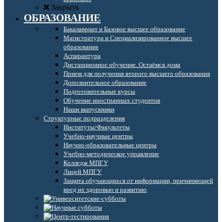
Закрыть
ОБРАЗОВАНИЕ
Бакалавриат и Базовое высшее образование
Магистратура и Специализированное высшее
образование
Аспирантура
Дистанционное обучение. Остаёмся дома
Прием для получения второго высшего образования
Дополнительное образование
Подготовительные курсы
Обучение иностранных студентов
Наши выпускники
Структурные подразделения
Институты/Факультеты
Учебно-научные центры
Научно-образовательные центры
Учебно-методическое управление
Колледж МПГУ
Лицей МПГУ
Защита обучающихся от информации, причиняющей
вред их здоровью и развитию