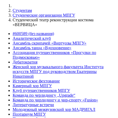
Студентам
Студенческие организации МПГУ
Студенческий театр реконструкции костюма
«ВЕРВИЦА»
#600589 (без названия)
Аналитический клуб
Ансамбль скрипачей «Виртуозы МПГУ»
Ансамбль танца «Вдохновение»
Ассоциация путешественников «Прогулки по
Подмосковью»
Дебатократия
Женский хор музыкального факультета Института
искусств МПГУ под руководством Екатерины
Никитиной
Историческое фехтование
Камерный хор МПГУ
Клуб путешественников МПГУ
Команда по черлидингу „Upgrade“
Команда по чирлидингу и чир-спорту «Fusion»
Литературные встречи
Молодежный межвузовский хор МАДРИГАЛ
Поэтариум МПГУ