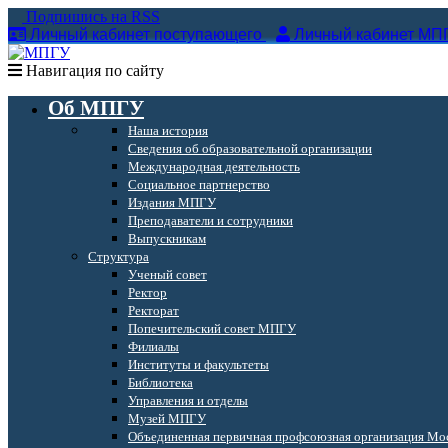
Подпишись на RSS
Личный кабинет поступающего
Личный кабинет МП
Навигация по сайту
Об МПГУ
Наша история
Сведения об образовательной организации
Международная деятельность
Социальное партнерство
Издания МПГУ
Преподаватели и сотрудники
Выпускникам
Структура
Ученый совет
Ректор
Ректорат
Попечительский совет МПГУ
Филиалы
Институты и факультеты
Библиотека
Управления и отделы
Музей МПГУ
Объединенная первичная профсоюзная организация Мос