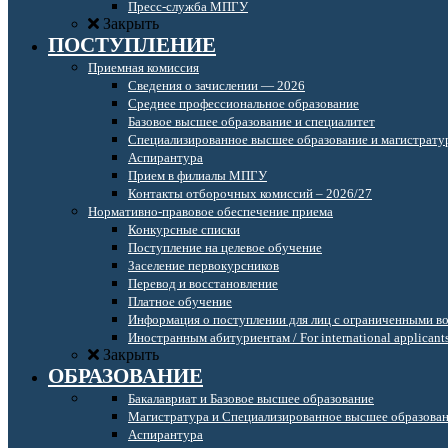
Пресс-служба МПГУ
Закрыть
ПОСТУПЛЕНИЕ
Приемная комиссия
Сведения о зачислении — 2026
Среднее профессиональное образование
Базовое высшее образование и специалитет
Специализированное высшее образование и магистрату
Аспирантура
Прием в филиалы МПГУ
Контакты отборочных комиссий – 2026/27
Нормативно-правовое обеспечение приема
Конкурсные списки
Поступление на целевое обучение
Заселение первокурсников
Перевод и восстановление
Платное обучение
Информация о поступлении для лиц с ограниченными в
Иностранным абитуриентам / For international applicant
Закрыть
ОБРАЗОВАНИЕ
Бакалавриат и Базовое высшее образование
Магистратура и Специализированное высшее образова
Аспирантура