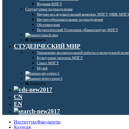
Издания МПГУ
Структурные подразделения
Научно-исследовательский комплекс МПГУ (НИК МПГ
Научно-образовательные подразделения
Обсерватория
Педагогический Технопарк «Кванториум» МПГУ
Закрыть
СТУДЕНЧЕСКИЙ МИР
Управление воспитательной работы и молодежной поли
Культурные проекты МПГУ
Спорт МПГУ
Музей
Закрыть
CN
EN
Институты/Факультеты
Колледж