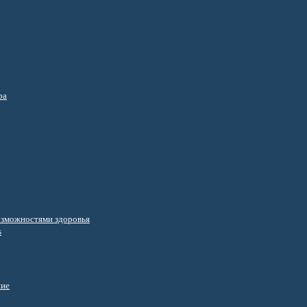
ра
озможностями здоровья
s
ние