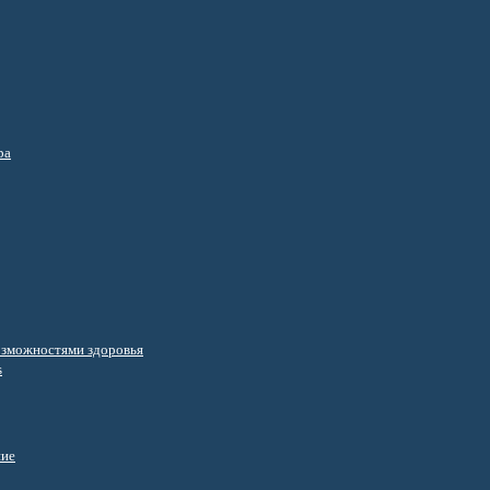
ра
озможностями здоровья
s
ние