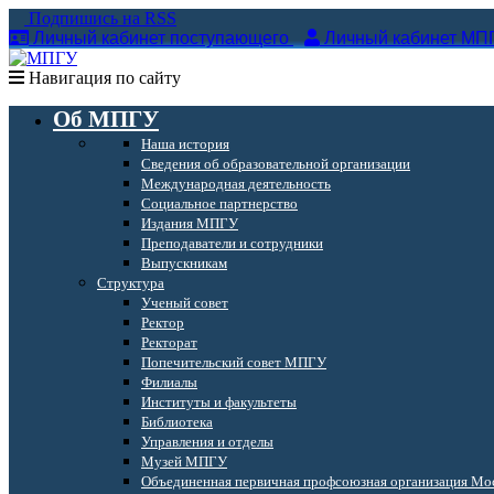
Подпишись на RSS
Личный кабинет поступающего
Личный кабинет МП
Навигация по сайту
Об МПГУ
Наша история
Сведения об образовательной организации
Международная деятельность
Социальное партнерство
Издания МПГУ
Преподаватели и сотрудники
Выпускникам
Структура
Ученый совет
Ректор
Ректорат
Попечительский совет МПГУ
Филиалы
Институты и факультеты
Библиотека
Управления и отделы
Музей МПГУ
Объединенная первичная профсоюзная организация Мос