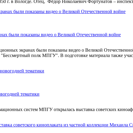
0 г. в Вологде. Отец, Фёдор Николаевич Фортунатов – инспекто
ах были показаны видео о Великой Отечественной войне
ионных экранах были показаны видео о Великой Отечественно
"Бессмертный полк МПГУ". В подготовке материала также учас
вогодней тематики
ормационных систем МПГУ открылась выставка советских киноаф