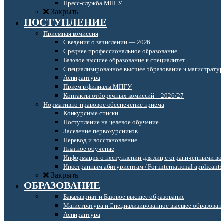
Пресс-служба МПГУ
Закрыть
ПОСТУПЛЕНИЕ
Приемная комиссия
Сведения о зачислении — 2026
Среднее профессиональное образование
Базовое высшее образование и специалитет
Специализированное высшее образование и магистрату
Аспирантура
Прием в филиалы МПГУ
Контакты отборочных комиссий – 2026/27
Нормативно-правовое обеспечение приема
Конкурсные списки
Поступление на целевое обучение
Заселение первокурсников
Перевод и восстановление
Платное обучение
Информация о поступлении для лиц с ограниченными в
Иностранным абитуриентам / For international applicant
Закрыть
ОБРАЗОВАНИЕ
Бакалавриат и Базовое высшее образование
Магистратура и Специализированное высшее образова
Аспирантура