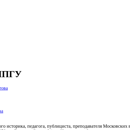
 МПГУ
ва
ского историка, педагога, публициста, преподавателя Московс