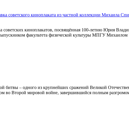
авка советского киноплаката из частной коллекции Михаила Сп
 советских киноплакатов, посвящённая 100-летию Юрия Владим
 выпускником факультета физической культуры МПГУ Михаилом
дской битвы – одного из крупнейших сражений Великой Отечест
лом во Второй мировой войне, завершившийся полным разгромом