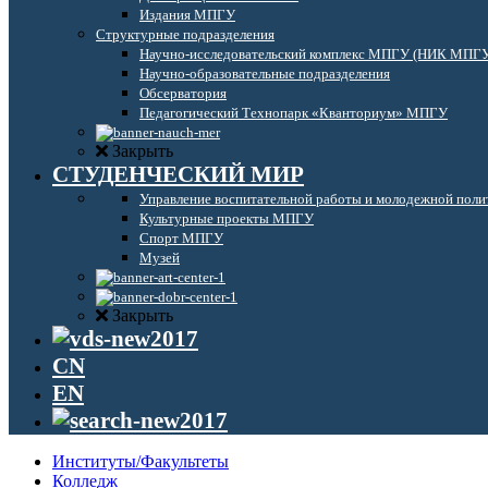
Издания МПГУ
Структурные подразделения
Научно-исследовательский комплекс МПГУ (НИК МПГ
Научно-образовательные подразделения
Обсерватория
Педагогический Технопарк «Кванториум» МПГУ
Закрыть
СТУДЕНЧЕСКИЙ МИР
Управление воспитательной работы и молодежной поли
Культурные проекты МПГУ
Спорт МПГУ
Музей
Закрыть
CN
EN
Институты/Факультеты
Колледж