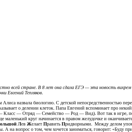
вестно всей стране. В 8 лет она сдала ЕГЭ — эта новость вихр
чки Евгений Тепляков.
Алиса назвала биологию. С детской непосредственностью переч
ссказывает о делении клеток. Папа Евгений вспоминает про неки
 Класс — Отряд — Семейство — Род — Вид). Вот так в игре, по
е маленький круг начинается в правом желудочке и оканчиваетс
большой Л
ев
Ж
елает
П
равить
П
ридворными. Между делом упоми
. А на вопрос о том, чем хочется заниматься, говорит: «Буду п