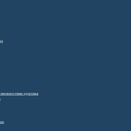
ра
озможностями здоровья
s
ние