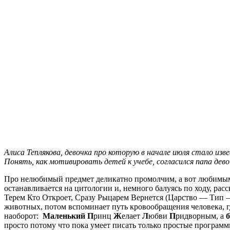
Алиса Теплякова, девочка про которую в начале июля стало из
Понять, как мотивировать детей к учебе, согласился папа дево
Про нелюбимый предмет деликатно промолчим, а вот любимым 
останавливается на цитологии и, немного балуясь по ходу, ра
Терем Кто Откроет, Сразу Рыцарем Вернется (Царство — Тип —
животных, потом вспоминает путь кровообращения человека, гд
наоборот:
Маленький
П
ринц
Ж
елает
Л
юбви
П
ридворным, а
просто потому что пока умеет писать только простые программы