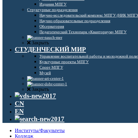
Издания МПГУ
Структурные подразделения
Научно-исследовательский комплекс МПГУ (НИК МПГ
Научно-образовательные подразделения
Обсерватория
Педагогический Технопарк «Кванториум» МПГУ
Закрыть
СТУДЕНЧЕСКИЙ МИР
Управление воспитательной работы и молодежной поли
Культурные проекты МПГУ
Спорт МПГУ
Музей
Закрыть
CN
EN
Институты/Факультеты
Колледж