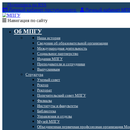
Подпишись на RSS
Личный кабинет поступающего
Личный кабинет МП
Навигация по сайту
Об МПГУ
Наша история
Сведения об образовательной организации
Международная деятельность
Социальное партнерство
Издания МПГУ
Преподаватели и сотрудники
Выпускникам
Структура
Ученый совет
Ректор
Ректорат
Попечительский совет МПГУ
Филиалы
Институты и факультеты
Библиотека
Управления и отделы
Музей МПГУ
Объединенная первичная профсоюзная организация Мос