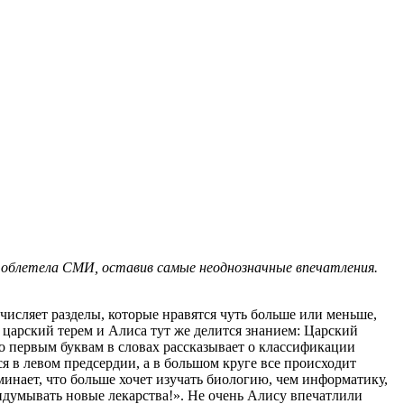
ем облетела СМИ, оставив самые неоднозначные впечатления.
исляет разделы, которые нравятся чуть больше или меньше,
й царский терем и Алиса тут же делится знанием: Царский
 первым буквам в словах рассказывает о классификации
я в левом предсердии, а в большом круге все происходит
нает, что больше хочет изучать биологию, чем информатику,
ридумывать новые лекарства!». Не очень Алису впечатлили