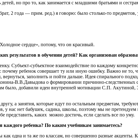
 детей, но про то, как занимается с младшими братьями и сестра
ат, 2 года — прим. ред.) я говорю: было столько-то предметов, 
Холодное сердце», потому, что он красивый.
аких результатов в обучении детей? Как организован образов
енку. Субъект-субъектное взаимодействие по каждому конкретн
: почему ребенок совершает ту или иную ошибку. Важно не то, ч
, вернуться, заполнить и пойти дальше. Идея спирального подход
конина-В.В.Давыдова о формировании причинно-следственных св
 там было, добавили идеи внутренней мотивации С.П. Акутиной,
 другу, а занятия, которые идут по остальным предметам, требу
ров, у нас нет бабушек, садика, школы, поэтому мы не претендуем
бе представить, каких можно достичь, если сделать все по уму.
 каждого ребенка? По каким учебникам занимаетесь?
как одна и та же по классам, но совершенно разные акценты. К