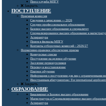
Пресс-служба МПГУ
Закрыть
ПОСТУПЛЕНИЕ
Приемная комиссия
Сведения о зачислении — 2026
Среднее профессиональное образование
Базовое высшее образование и специалитет
Специализированное высшее образование и магистрату
Аспирантура
Прием в филиалы МПГУ
Контакты отборочных комиссий – 2026/27
Нормативно-правовое обеспечение приема
Конкурсные списки
Поступление на целевое обучение
Заселение первокурсников
Перевод и восстановление
Платное обучение
Информация о поступлении для лиц с ограниченными в
Иностранным абитуриентам / For international applicant
Закрыть
ОБРАЗОВАНИЕ
Бакалавриат и Базовое высшее образование
Магистратура и Специализированное высшее образова
Аспирантура