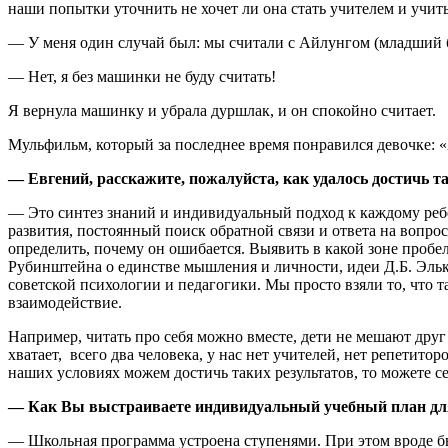
наши попытки уточнить не хочет ли она стать учителем и учить
— У меня один случай был: мы считали с Айлунгом (младший бр
— Нет, я без машинки не буду считать!
Я вернула машинку и убрала дуршлак, и он спокойно считает.
Мульфильм, который за последнее время понравился девочке: «
— Евгений, расскажите, пожалуйста, как удалось достичь т
— Это синтез знаний и индивидуальный подход к каждому реб
развития, постоянный поиск обратной связи и ответа на вопрос
определить, почему он ошибается. Выявить в какой зоне пробел
Рубинштейна о единстве мышления и личности, идеи Д.Б. Эль
советской психологии и педагогики. Мы просто взяли то, что
взаимодействие.
Например, читать про себя можно вместе, дети не мешают друг
хватает, всего два человека, у нас нет учителей, нет репетито
наших условиях можем достичь таких результатов, то можете се
— Как Вы выстраиваете индивидуальный учебный план для
— Школьная программа устроена ступенями. При этом вроде бы 