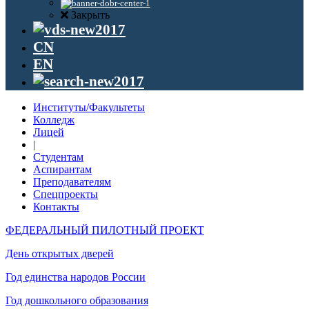
Закрыть
CN
EN
Институты/Факультеты
Колледж
Лицей
|
Студентам
Аспирантам
Преподавателям
Спецпроекты
Контакты
ФЕДЕРАЛЬНЫЙ ПИЛОТНЫЙ ПРОЕКТ
День открытых дверей
Год единства народов России
Год дошкольного образования