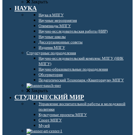
Закрыть
НАУКА
Наука в МПГУ
Научные мероприятия
Олимпиады МПГУ
Научно-исследовательская работа (НИР)
Научные школы
Диссертационные советы
Издания МПГУ
Структурные подразделения
Научно-исследовательский комплекс МПГУ (НИК
МПГУ)
Научно-образовательные подразделения
Обсерватория
Педагогический Технопарк «Кванториум» МПГУ
Закрыть
СТУДЕНЧЕСКИЙ МИР
Управление воспитательной работы и молодежной
политики
Культурные проекты МПГУ
Спорт МПГУ
Музей