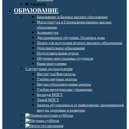
Закрыть
ОБРАЗОВАНИЕ
Бакалавриат и Базовое высшее образование
Магистратура и Специализированное высшее
образование
Аспирантура
Дистанционное обучение. Остаёмся дома
Прием для получения второго высшего образования
Дополнительное образование
Подготовительные курсы
Обучение иностранных студентов
Наши выпускники
Структурные подразделения
Институты/Факультеты
Учебно-научные центры
Научно-образовательные центры
Учебно-методическое управление
Колледж МПГУ
Лицей МПГУ
Защита обучающихся от информации, причиняющей
вред их здоровью и развитию