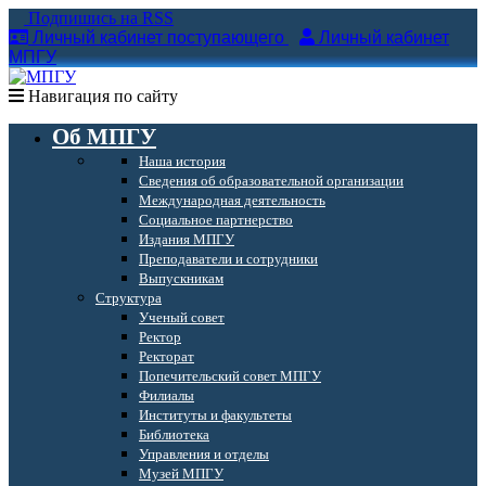
Подпишись на RSS
Личный кабинет поступающего
Личный кабинет
МПГУ
Навигация по сайту
Об МПГУ
Наша история
Сведения об образовательной организации
Международная деятельность
Социальное партнерство
Издания МПГУ
Преподаватели и сотрудники
Выпускникам
Структура
Ученый совет
Ректор
Ректорат
Попечительский совет МПГУ
Филиалы
Институты и факультеты
Библиотека
Управления и отделы
Музей МПГУ