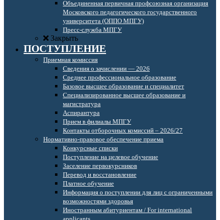
Объединенная первичная профсоюзная организация
Московского педагогического государственного
университета (ОППО МПГУ)
Пресс-служба МПГУ
Закрыть
ПОСТУПЛЕНИЕ
Приемная комиссия
Сведения о зачислении — 2026
Среднее профессиональное образование
Базовое высшее образование и специалитет
Специализированное высшее образование и
магистратура
Аспирантура
Прием в филиалы МПГУ
Контакты отборочных комиссий – 2026/27
Нормативно-правовое обеспечение приема
Конкурсные списки
Поступление на целевое обучение
Заселение первокурсников
Перевод и восстановление
Платное обучение
Информация о поступлении для лиц с ограниченными
возможностями здоровья
Иностранным абитуриентам / For international
applicants