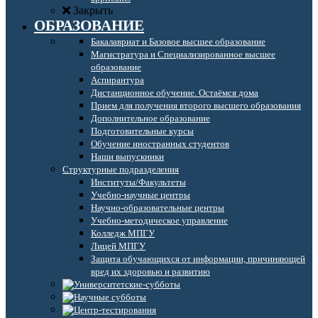
Закрыть
ОБРАЗОВАНИЕ
Бакалавриат и Базовое высшее образование
Магистратура и Специализированное высшее
образование
Аспирантура
Дистанционное обучение. Остаёмся дома
Прием для получения второго высшего образования
Дополнительное образование
Подготовительные курсы
Обучение иностранных студентов
Наши выпускники
Структурные подразделения
Институты/Факультеты
Учебно-научные центры
Научно-образовательные центры
Учебно-методическое управление
Колледж МПГУ
Лицей МПГУ
Защита обучающихся от информации, причиняющей
вред их здоровью и развитию