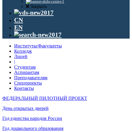
Закрыть
CN
EN
Институты/Факультеты
Колледж
Лицей
|
Студентам
Аспирантам
Преподавателям
Спецпроекты
Контакты
ФЕДЕРАЛЬНЫЙ ПИЛОТНЫЙ ПРОЕКТ
День открытых дверей
Год единства народов России
Год дошкольного образования