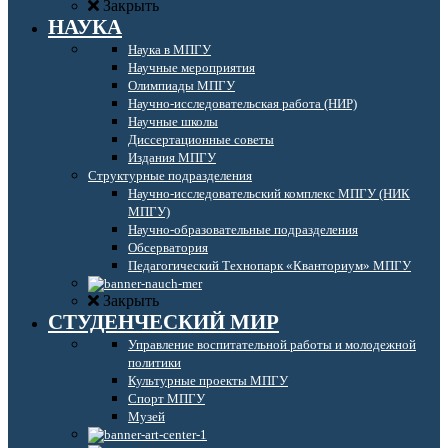
Закрыть
НАУКА
Наука в МПГУ
Научные мероприятия
Олимпиады МПГУ
Научно-исследовательская работа (НИР)
Научные школы
Диссертационные советы
Издания МПГУ
Структурные подразделения
Научно-исследовательский комплекс МПГУ (НИК
МПГУ)
Научно-образовательные подразделения
Обсерватория
Педагогический Технопарк «Кванториум» МПГУ
Закрыть
СТУДЕНЧЕСКИЙ МИР
Управление воспитательной работы и молодежной
политики
Культурные проекты МПГУ
Спорт МПГУ
Музей