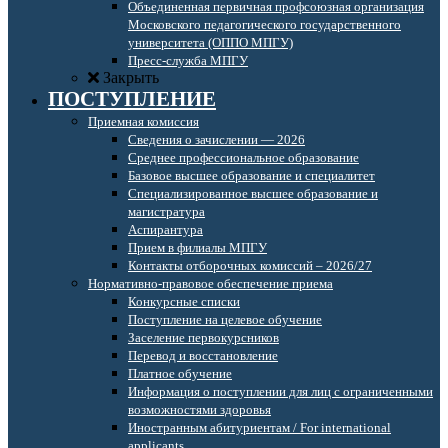
Объединенная первичная профсоюзная организация
Московского педагогического государственного
университета (ОППО МПГУ)
Пресс-служба МПГУ
Закрыть
ПОСТУПЛЕНИЕ
Приемная комиссия
Сведения о зачислении — 2026
Среднее профессиональное образование
Базовое высшее образование и специалитет
Специализированное высшее образование и
магистратура
Аспирантура
Прием в филиалы МПГУ
Контакты отборочных комиссий – 2026/27
Нормативно-правовое обеспечение приема
Конкурсные списки
Поступление на целевое обучение
Заселение первокурсников
Перевод и восстановление
Платное обучение
Информация о поступлении для лиц с ограниченными
возможностями здоровья
Иностранным абитуриентам / For international
applicants