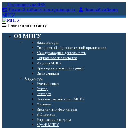
Подпишись на RSS
Личный кабинет поступающего
Личный кабинет
МПГУ
Навигация по сайту
Об МПГУ
Наша история
Сведения об образовательной организации
Международная деятельность
Социальное партнерство
Издания МПГУ
Преподаватели и сотрудники
Выпускникам
Структура
Ученый совет
Ректор
Ректорат
Попечительский совет МПГУ
Филиалы
Институты и факультеты
Библиотека
Управления и отделы
Музей МПГУ