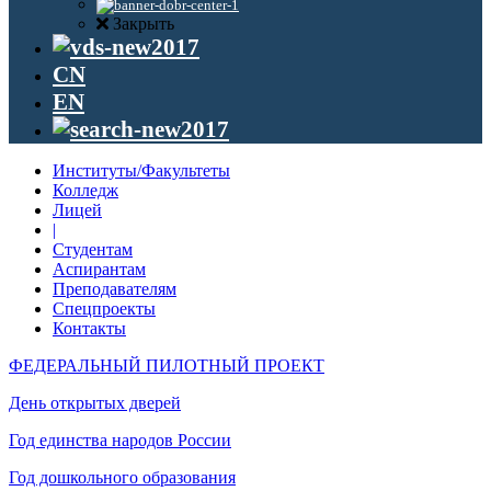
Закрыть
CN
EN
Институты/Факультеты
Колледж
Лицей
|
Студентам
Аспирантам
Преподавателям
Спецпроекты
Контакты
ФЕДЕРАЛЬНЫЙ ПИЛОТНЫЙ ПРОЕКТ
День открытых дверей
Год единства народов России
Год дошкольного образования