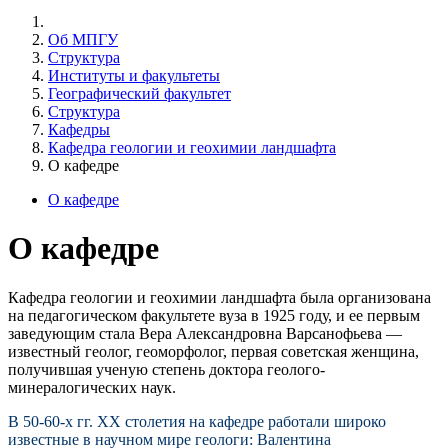
Об МПГУ
Структура
Институты и факультеты
Географический факультет
Структура
Кафедры
Кафедра геологии и геохимии ландшафта
О кафедре
О кафедре
О кафедре
Кафедра геологии и геохимии ландшафта была организована
на педагогическом факультете вуза в 1925 году, и ее первым
заведующим стала Вера Александровна Варсанофьева —
известный геолог, геоморфолог, первая советская женщина,
получившая ученую степень доктора геолого-
минералогических наук.
В 50-60-х гг. XX столетия на кафедре работали широко
известные в научном мире геологи: Валентина