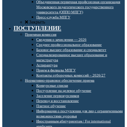
Объединенная первичная профсоюзная организация
Московского педагогического государственного
университета (ОППО МПГУ)
Пресс-служба МПГУ
Закрыть
ПОСТУПЛЕНИЕ
Приемная комиссия
Сведения о зачислении — 2026
Среднее профессиональное образование
Базовое высшее образование и специалитет
Специализированное высшее образование и
магистратура
Аспирантура
Прием в филиалы МПГУ
Контакты отборочных комиссий – 2026/27
Нормативно-правовое обеспечение приема
Конкурсные списки
Поступление на целевое обучение
Заселение первокурсников
Перевод и восстановление
Платное обучение
Информация о поступлении для лиц с ограниченными
возможностями здоровья
Иностранным абитуриентам / For international
applicants