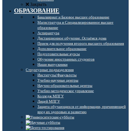
Закрыть
ОБРАЗОВАНИЕ
Бакалавриат и Базовое высшее образование
Магистратура и Специализированное высшее
образование
Аспирантура
Дистанционное обучение. Остаёмся дома
Прием для получения второго высшего образования
Дополнительное образование
Подготовительные курсы
Обучение иностранных студентов
Наши выпускники
Структурные подразделения
Институты/Факультеты
Учебно-научные центры
Научно-образовательные центры
Учебно-методическое управление
Колледж МПГУ
Лицей МПГУ
Защита обучающихся от информации, причиняющей
вред их здоровью и развитию