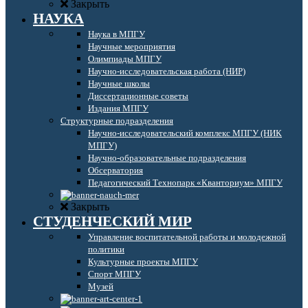
Закрыть
НАУКА
Наука в МПГУ
Научные мероприятия
Олимпиады МПГУ
Научно-исследовательская работа (НИР)
Научные школы
Диссертационные советы
Издания МПГУ
Структурные подразделения
Научно-исследовательский комплекс МПГУ (НИК
МПГУ)
Научно-образовательные подразделения
Обсерватория
Педагогический Технопарк «Кванториум» МПГУ
Закрыть
СТУДЕНЧЕСКИЙ МИР
Управление воспитательной работы и молодежной
политики
Культурные проекты МПГУ
Спорт МПГУ
Музей