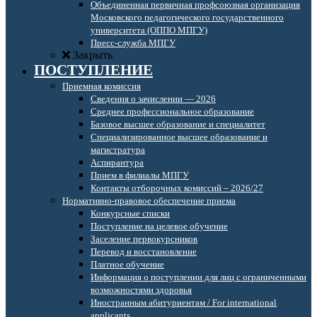
Объединенная первичная профсоюзная организация
Московского педагогического государственного
университета (ОППО МПГУ)
Пресс-служба МПГУ
Закрыть
ПОСТУПЛЕНИЕ
Приемная комиссия
Сведения о зачислении — 2026
Среднее профессиональное образование
Базовое высшее образование и специалитет
Специализированное высшее образование и
магистратура
Аспирантура
Прием в филиалы МПГУ
Контакты отборочных комиссий – 2026/27
Нормативно-правовое обеспечение приема
Конкурсные списки
Поступление на целевое обучение
Заселение первокурсников
Перевод и восстановление
Платное обучение
Информация о поступлении для лиц с ограниченными
возможностями здоровья
Иностранным абитуриентам / For international
applicants