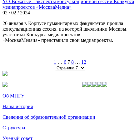
YO-Вожатые – эксперты консультационной сессии Конкурса
медиапроектов «МоскваМедиа»
02 / 02 / 2024
26 января в Корпусе гуманитарных факультетов прошла
консультационная сессия, на которой школьники Москвы,
участники Конкурса медиапроектов
«МоскваМедаиа» представили свои медиапроекты.
1
…
6
7
8
…
12
Об МПГУ
Наша история
Сведения об образовательной организации
Структура
Ученый совет