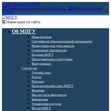
Подпишись на RSS
Личный кабинет поступающего
Личный кабинет
МПГУ
Навигация по сайту
Об МПГУ
Наша история
Сведения об образовательной организации
Международная деятельность
Социальное партнерство
Издания МПГУ
Преподаватели и сотрудники
Выпускникам
Структура
Ученый совет
Ректор
Ректорат
Попечительский совет МПГУ
Филиалы
Институты и факультеты
Библиотека
Управления и отделы
Музей МПГУ