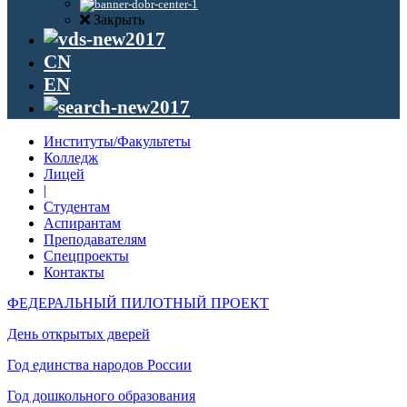
Закрыть
CN
EN
Институты/Факультеты
Колледж
Лицей
|
Студентам
Аспирантам
Преподавателям
Спецпроекты
Контакты
ФЕДЕРАЛЬНЫЙ ПИЛОТНЫЙ ПРОЕКТ
День открытых дверей
Год единства народов России
Год дошкольного образования