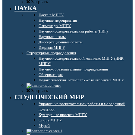
Закрыть
НАУКА
Наука в МПГУ
Научные мероприятия
Олимпиады МПГУ
Научно-исследовательская работа (НИР)
Научные школы
Диссертационные советы
Издания МПГУ
Структурные подразделения
Научно-исследовательский комплекс МПГУ (НИК
МПГУ)
Научно-образовательные подразделения
Обсерватория
Педагогический Технопарк «Кванториум» МПГУ
Закрыть
СТУДЕНЧЕСКИЙ МИР
Управление воспитательной работы и молодежной
политики
Культурные проекты МПГУ
Спорт МПГУ
Музей