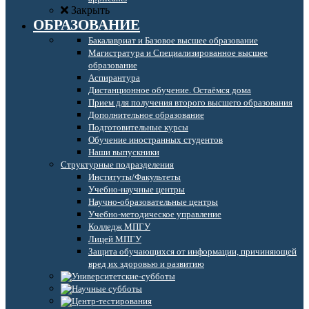
Закрыть
ОБРАЗОВАНИЕ
Бакалавриат и Базовое высшее образование
Магистратура и Специализированное высшее
образование
Аспирантура
Дистанционное обучение. Остаёмся дома
Прием для получения второго высшего образования
Дополнительное образование
Подготовительные курсы
Обучение иностранных студентов
Наши выпускники
Структурные подразделения
Институты/Факультеты
Учебно-научные центры
Научно-образовательные центры
Учебно-методическое управление
Колледж МПГУ
Лицей МПГУ
Защита обучающихся от информации, причиняющей
вред их здоровью и развитию