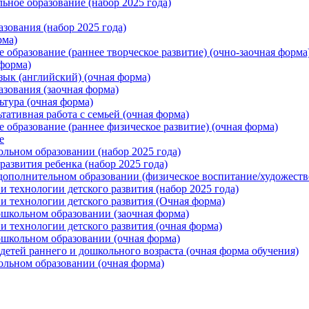
ьное образование (набор 2025 года)
зования (набор 2025 года)
рма)
 образование (раннее творческое развитие) (очно-заочная форма
форма)
зык (английский) (очная форма)
азования (заочная форма)
ьтура (очная форма)
ьтативная работа с семьей (очная форма)
 образование (раннее физическое развитие) (очная форма)
е
льном образовании (набор 2025 года)
развития ребенка (набор 2025 года)
ополнительном образовании (физическое воспитание/художестве
 технологии детского развития (набор 2025 года)
и технологии детского развития (Очная форма)
школьном образовании (заочная форма)
 технологии детского развития (очная форма)
ошкольном образовании (очная форма)
детей раннего и дошкольного возраста (очная форма обучения)
ольном образовании (очная форма)