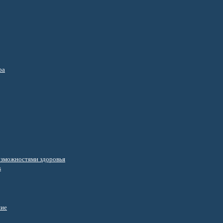
ра
озможностями здоровья
s
ние