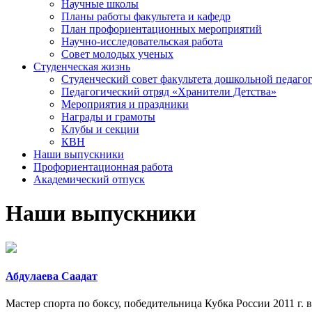
Научные школы
Планы работы факультета и кафедр
План профориентационных мероприятий
Научно-исследовательская работа
Совет молодых ученых
Студенческая жизнь
Студенческий совет факультета дошкольной педаго
Педагогический отряд «Хранители Детства»
Мероприятия и праздники
Награды и грамоты
Клубы и секции
КВН
Наши выпускники
Профориентационная работа
Академический отпуск
Наши выпускники
Абдулаева Саадат
Мастер спорта по боксу, победительница Кубка России 2011 г.