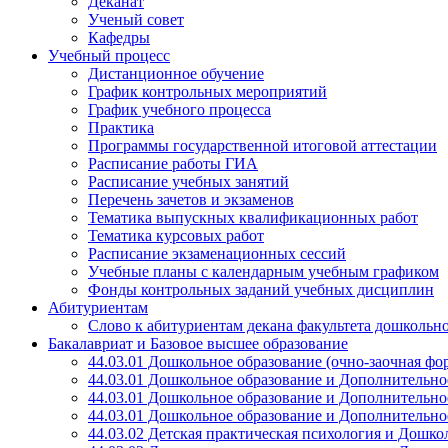
Деканат
Ученый совет
Кафедры
Учебный процесс
Дистанционное обучение
График контрольных мероприятий
График учебного процесса
Практика
Программы государственной итоговой аттестации
Расписание работы ГИА
Расписание учебных занятий
Перечень зачетов и экзаменов
Тематика выпускных квалификационных работ
Тематика курсовых работ
Расписание экзаменационных сессий
Учебные планы с календарным учебным графиком
Фонды контрольных заданий учебных дисциплин
Абитуриентам
Слово к абитуриентам декана факультета дошкол
Бакалавриат и Базовое высшее образование
44.03.01 Дошкольное образование (очно-заочная фо
44.03.01 Дошкольное образование и Дополнительное
44.03.01 Дошкольное образование и Дополнительное
44.03.01 Дошкольное образование и Дополнительное
44.03.02 Детская практическая психология и Дошко