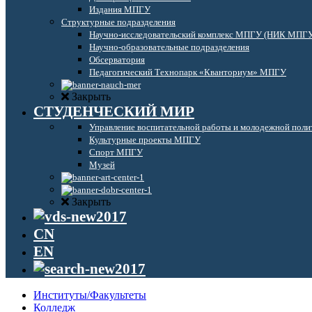
Издания МПГУ
Структурные подразделения
Научно-исследовательский комплекс МПГУ (НИК МПГ
Научно-образовательные подразделения
Обсерватория
Педагогический Технопарк «Кванториум» МПГУ
Закрыть
СТУДЕНЧЕСКИЙ МИР
Управление воспитательной работы и молодежной поли
Культурные проекты МПГУ
Спорт МПГУ
Музей
Закрыть
CN
EN
Институты/Факультеты
Колледж