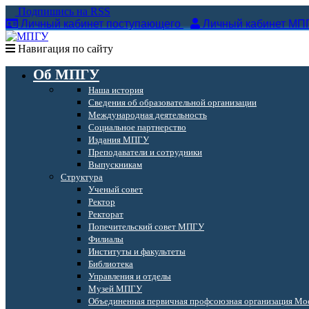
Подпишись на RSS
Личный кабинет поступающего
Личный кабинет МП
Навигация по сайту
Об МПГУ
Наша история
Сведения об образовательной организации
Международная деятельность
Социальное партнерство
Издания МПГУ
Преподаватели и сотрудники
Выпускникам
Структура
Ученый совет
Ректор
Ректорат
Попечительский совет МПГУ
Филиалы
Институты и факультеты
Библиотека
Управления и отделы
Музей МПГУ
Объединенная первичная профсоюзная организация Мос