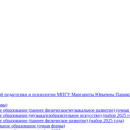
ьной педагогики и психологии МПГУ Маргариты Юрьевны Парам
рма)
 образование (раннее физическое/музыкальное развитие) (очная
 образование (музыка/изобразительное искусство) (набор 2025 г
 образование (раннее физическое развитие) (набор 2025 года)
льное образование (очная форма)