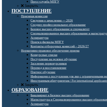
Пресс-служба МПГУ
Закрыть
ПОСТУПЛЕНИЕ
Приемная комиссия
Сведения о зачислении — 2026
Среднее профессиональное образование
Базовое высшее образование и специалитет
Специализированное высшее образование и магистрату
Аспирантура
Прием в филиалы МПГУ
Контакты отборочных комиссий – 2026/27
Нормативно-правовое обеспечение приема
Конкурсные списки
Поступление на целевое обучение
Заселение первокурсников
Перевод и восстановление
Платное обучение
Информация о поступлении для лиц с ограниченными в
Иностранным абитуриентам / For international applicant
Закрыть
ОБРАЗОВАНИЕ
Бакалавриат и Базовое высшее образование
Магистратура и Специализированное высшее образова
Аспирантура