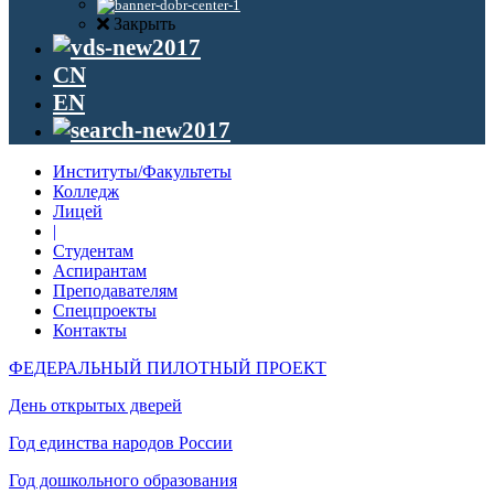
Закрыть
CN
EN
Институты/Факультеты
Колледж
Лицей
|
Студентам
Аспирантам
Преподавателям
Спецпроекты
Контакты
ФЕДЕРАЛЬНЫЙ ПИЛОТНЫЙ ПРОЕКТ
День открытых дверей
Год единства народов России
Год дошкольного образования