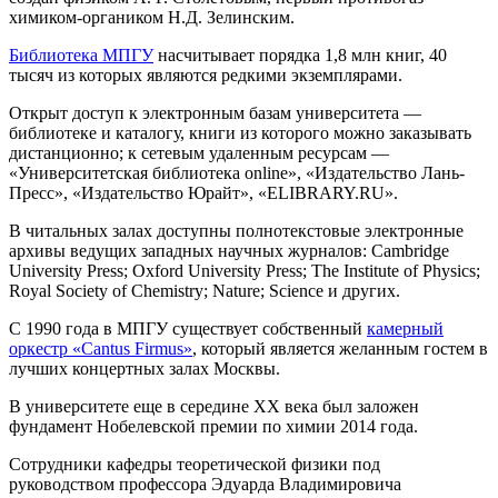
химиком-органиком
Н.Д. Зелинским
.
Библиотека МПГУ
насчитывает порядка
1,8 млн книг
,
40
тысяч
из которых являются
редкими
экземплярами.
Открыт доступ к электронным базам университета —
библиотеке и каталогу, книги из которого можно заказывать
дистанционно; к сетевым удаленным ресурсам —
«Университетская библиотека online», «Издательство Лань-
Пресс», «Издательство Юрайт», «ELIBRARY.RU»
.
В читальных залах доступны полнотекстовые электронные
архивы ведущих западных научных журналов:
Cambridge
University Press; Oxford University Press; The Institute of Physics;
Royal Society of Chemistry; Nature; Science
и других.
С 1990 года в МПГУ существует собственный
камерный
оркестр «Cantus Firmus»
, который является желанным гостем в
лучших концертных залах Москвы.
В университете еще в середине XX века был заложен
фундамент Нобелевской премии по химии
2014 года.
Сотрудники кафедры теоретической физики под
руководством профессора Эдуарда Владимировича