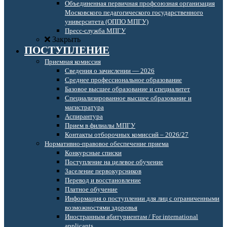
Объединенная первичная профсоюзная организация
Московского педагогического государственного
университета (ОППО МПГУ)
Пресс-служба МПГУ
Закрыть
ПОСТУПЛЕНИЕ
Приемная комиссия
Сведения о зачислении — 2026
Среднее профессиональное образование
Базовое высшее образование и специалитет
Специализированное высшее образование и
магистратура
Аспирантура
Прием в филиалы МПГУ
Контакты отборочных комиссий – 2026/27
Нормативно-правовое обеспечение приема
Конкурсные списки
Поступление на целевое обучение
Заселение первокурсников
Перевод и восстановление
Платное обучение
Информация о поступлении для лиц с ограниченными
возможностями здоровья
Иностранным абитуриентам / For international
applicants