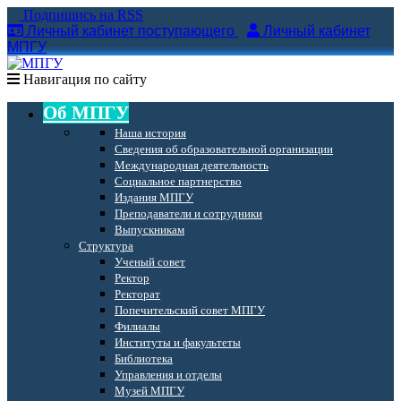
Подпишись на RSS
Личный кабинет поступающего
Личный кабинет
МПГУ
Навигация по сайту
Об МПГУ
Наша история
Сведения об образовательной организации
Международная деятельность
Социальное партнерство
Издания МПГУ
Преподаватели и сотрудники
Выпускникам
Структура
Ученый совет
Ректор
Ректорат
Попечительский совет МПГУ
Филиалы
Институты и факультеты
Библиотека
Управления и отделы
Музей МПГУ