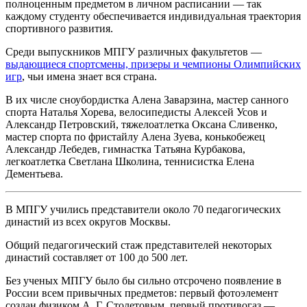
полноценным предметом в личном расписании
— так
каждому студенту обеспечивается
индивидуальная траектория
спортивного развития
.
Среди выпускников МПГУ различных факультетов —
выдающиеся спортсмены, призеры и чемпионы Олимпийских
игр
, чьи имена знает вся страна.
В их числе сноубордистка Алена Заварзина, мастер санного
спорта Наталья Хорева, велосипедисты Алексей Усов и
Александр Петровский, тяжелоатлетка Оксана Сливенко,
мастер спорта по фристайлу Алена Зуева, конькобежец
Александр Лебедев, гимнастка Татьяна Курбакова,
легкоатлетка Светлана Школина, теннисистка Елена
Дементьева.
В МПГУ учились представители около
70 педагогических
династий
из всех округов Москвы.
Общий педагогический стаж представителей некоторых
династий составляет от 100 до 500 лет.
Без ученых МПГУ было бы сильно отсрочено появление в
России всем привычных предметов:
первый фотоэлемент
создан физиком
А. Г. Столетовым, первый противогаз
—