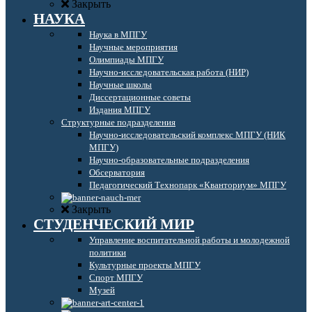
Закрыть
НАУКА
Наука в МПГУ
Научные мероприятия
Олимпиады МПГУ
Научно-исследовательская работа (НИР)
Научные школы
Диссертационные советы
Издания МПГУ
Структурные подразделения
Научно-исследовательский комплекс МПГУ (НИК
МПГУ)
Научно-образовательные подразделения
Обсерватория
Педагогический Технопарк «Кванториум» МПГУ
Закрыть
СТУДЕНЧЕСКИЙ МИР
Управление воспитательной работы и молодежной
политики
Культурные проекты МПГУ
Спорт МПГУ
Музей