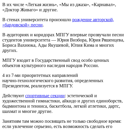
В их числе «Легкая жизнь», «Мы из джаза», «Карнавал»,
«Доктор Живаго» и другие.
В стенах университета произошло
рождение авторской,
«бардовской» песни
.
В аудиториях и коридорах МПГУ впервые прозвучали песни
студентов университета — Юрия Визбора, Юрия Ряшенцева,
Бориса Вахнюка, Ады Якушевой, Юлия Кима и многих
других.
МПГУ входит в Государственный свод особо ценных
объектов культурного наследия народов России.
4 из 7-ми приоритетных направлений
научно-технологического развития, определенных
Президентом, реализуется в МПГУ.
Действуют
спортивные секции
: эстетической и
художественной гимнастики, айкидо и других единоборств,
бадминтона и тенниса, баскетбола, легкой атлетики, дартс,
шахмат и многие другие.
Занятиям там можно посвящать не только свободное время:
если увлечение серьезно, есть возможность сделать его