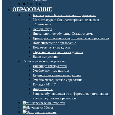
Закрыть
ОБРАЗОВАНИЕ
Бакалавриат и Базовое высшее образование
Магистратура и Специализированное высшее
образование
Аспирантура
Дистанционное обучение. Остаёмся дома
Прием для получения второго высшего образования
Дополнительное образование
Подготовительные курсы
Обучение иностранных студентов
Наши выпускники
Структурные подразделения
Институты/Факультеты
Учебно-научные центры
Научно-образовательные центры
Учебно-методическое управление
Колледж МПГУ
Лицей МПГУ
Защита обучающихся от информации, причиняющей
вред их здоровью и развитию