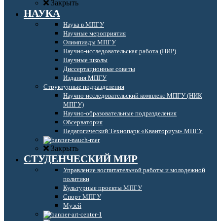
Закрыть
НАУКА
Наука в МПГУ
Научные мероприятия
Олимпиады МПГУ
Научно-исследовательская работа (НИР)
Научные школы
Диссертационные советы
Издания МПГУ
Структурные подразделения
Научно-исследовательский комплекс МПГУ (НИК
МПГУ)
Научно-образовательные подразделения
Обсерватория
Педагогический Технопарк «Кванториум» МПГУ
Закрыть
СТУДЕНЧЕСКИЙ МИР
Управление воспитательной работы и молодежной
политики
Культурные проекты МПГУ
Спорт МПГУ
Музей