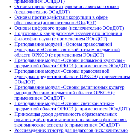
применением ЭОиДОТ)
Основы преподавания церковнославянского языка
(исключительно ЭОиДОТ)
Основы противодействия коррупции в сфере
образования (исключительно ЭОиДОТ)
Основы цифрового права (исключительно ЭОиДОТ)
Подготовка к кандидатскому экзамену по истории и
философии науки (с применением ЭОиДОТ)
Преподавание модулей «Основы православной
культуры» и «Основы светской этики» предметной
области ОРКСЭ (с применением ЭОиДОТ)
Преподавание модуля «Основы исламской культуры»
предметной области ОРКСЭ (с применением ЭОиДОТ)
Преподавание модуля «Основы православной
культуры» предметной области ОРКСЭ (с применением
ЭОиДОТ)
Преподавание модуля «Основы религиозных культур
народов России» предметной области ОРКСЭ (с
применением ЭОиДОТ)
Преподавание модуля «Основы светской этики»
предметной области ОРКСЭ (с применением ЭОиДОТ)
Приносящая доход деятельность образовательных
организаций: организационно-правовые и финансово-
экономические аспекты (с применением ЭОиДОТ)
Россиеведение: этнотур для педагогов (исключительно