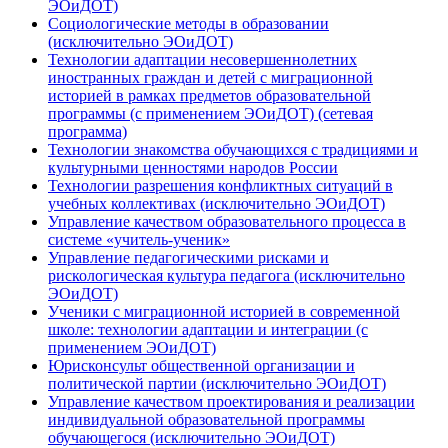
ЭОиДОТ)
Социологические методы в образовании
(исключительно ЭОиДОТ)
Технологии адаптации несовершеннолетних
иностранных граждан и детей с миграционной
историей в рамках предметов образовательной
программы (с применением ЭОиДОТ) (сетевая
программа)
Технологии знакомства обучающихся с традициями и
культурными ценностями народов России
Технологии разрешения конфликтных ситуаций в
учебных коллективах (исключительно ЭОиДОТ)
Управление качеством образовательного процесса в
системе «учитель-ученик»
Управление педагогическими рисками и
рискологическая культура педагога (исключительно
ЭОиДОТ)
Ученики с миграционной историей в современной
школе: технологии адаптации и интеграции (с
применением ЭОиДОТ)
Юрисконсульт общественной организации и
политической партии (исключительно ЭОиДОТ)
Управление качеством проектирования и реализации
индивидуальной образовательной программы
обучающегося (исключительно ЭОиДОТ)