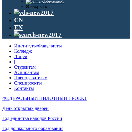
Закрыть
CN
EN
Институты/Факультеты
Колледж
Лицей
|
Студентам
Аспирантам
Преподавателям
Спецпроекты
Контакты
ФЕДЕРАЛЬНЫЙ ПИЛОТНЫЙ ПРОЕКТ
День открытых дверей
Год единства народов России
Год дошкольного образования