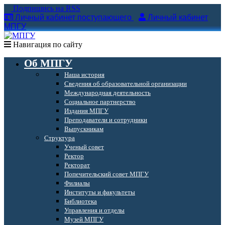
Подпишись на RSS
Личный кабинет поступающего
Личный кабинет
МПГУ
Навигация по сайту
Об МПГУ
Наша история
Сведения об образовательной организации
Международная деятельность
Социальное партнерство
Издания МПГУ
Преподаватели и сотрудники
Выпускникам
Структура
Ученый совет
Ректор
Ректорат
Попечительский совет МПГУ
Филиалы
Институты и факультеты
Библиотека
Управления и отделы
Музей МПГУ