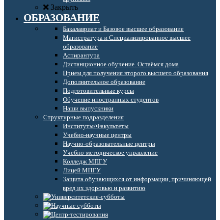
Закрыть
ОБРАЗОВАНИЕ
Бакалавриат и Базовое высшее образование
Магистратура и Специализированное высшее
образование
Аспирантура
Дистанционное обучение. Остаёмся дома
Прием для получения второго высшего образования
Дополнительное образование
Подготовительные курсы
Обучение иностранных студентов
Наши выпускники
Структурные подразделения
Институты/Факультеты
Учебно-научные центры
Научно-образовательные центры
Учебно-методическое управление
Колледж МПГУ
Лицей МПГУ
Защита обучающихся от информации, причиняющей
вред их здоровью и развитию