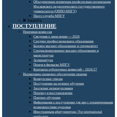
Объединенная первичная профсоюзная организация
Московского педагогического государственного
университета (ОППО МПГУ)
Пресс-служба МПГУ
Закрыть
ПОСТУПЛЕНИЕ
Приемная комиссия
Сведения о зачислении — 2026
Среднее профессиональное образование
Базовое высшее образование и специалитет
Специализированное высшее образование и
магистратура
Аспирантура
Прием в филиалы МПГУ
Контакты отборочных комиссий – 2026/27
Нормативно-правовое обеспечение приема
Конкурсные списки
Поступление на целевое обучение
Заселение первокурсников
Перевод и восстановление
Платное обучение
Информация о поступлении для лиц с ограниченными
возможностями здоровья
Иностранным абитуриентам / For international
applicants