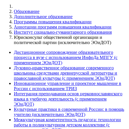
Образование
Дополнительное образование
Программы повышения квалификации
Аннотации программ повышения квалификации
Институт социально-гуманитарного образования
Юрисконсульт общественной организации и
политической партии (исключительно ЭОиДОТ)
Дистанционное сопровождение образовательного
процесса в вузе с использованием ИнфоДа МПГУ (с
применением ЭОиДОТ)
Духовно-нравственное образование современного
школьника средствами древнерусской литературы и
православной культуры (с применением ЭОиДОТ)
Инновационное управление и проектное мышление в
России с использованием ТРИЗ
Интеграция преподавания основ церковнославянского
языка в учебную деятельность (с применением
ЭОиДОТ)
Культурные практики в современной России: в помощь
учителю (исключительно ЭОиДОТ)
Межкультурная компетентность педагога: технологии
работы в поликультурном детском коллективе (с