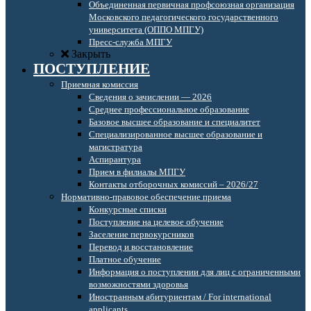
Объединенная первичная профсоюзная организация
Московского педагогического государственного
университета (ОППО МПГУ)
Пресс-служба МПГУ
Закрыть
ПОСТУПЛЕНИЕ
Приемная комиссия
Сведения о зачислении — 2026
Среднее профессиональное образование
Базовое высшее образование и специалитет
Специализированное высшее образование и
магистратура
Аспирантура
Прием в филиалы МПГУ
Контакты отборочных комиссий – 2026/27
Нормативно-правовое обеспечение приема
Конкурсные списки
Поступление на целевое обучение
Заселение первокурсников
Перевод и восстановление
Платное обучение
Информация о поступлении для лиц с ограниченными
возможностями здоровья
Иностранным абитуриентам / For international
applicants