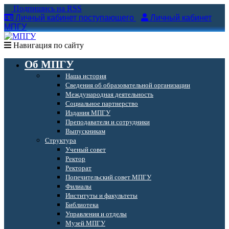
Подпишись на RSS
Личный кабинет поступающего
Личный кабинет
МПГУ
Навигация по сайту
Об МПГУ
Наша история
Сведения об образовательной организации
Международная деятельность
Социальное партнерство
Издания МПГУ
Преподаватели и сотрудники
Выпускникам
Структура
Ученый совет
Ректор
Ректорат
Попечительский совет МПГУ
Филиалы
Институты и факультеты
Библиотека
Управления и отделы
Музей МПГУ