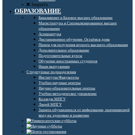
Закрыть
ОБРАЗОВАНИЕ
Бакалавриат и Базовое высшее образование
Магистратура и Специализированное высшее
образование
Аспирантура
Дистанционное обучение. Остаёмся дома
Прием для получения второго высшего образования
Дополнительное образование
Подготовительные курсы
Обучение иностранных студентов
Наши выпускники
Структурные подразделения
Институты/Факультеты
Учебно-научные центры
Научно-образовательные центры
Учебно-методическое управление
Колледж МПГУ
Лицей МПГУ
Защита обучающихся от информации, причиняющей
вред их здоровью и развитию