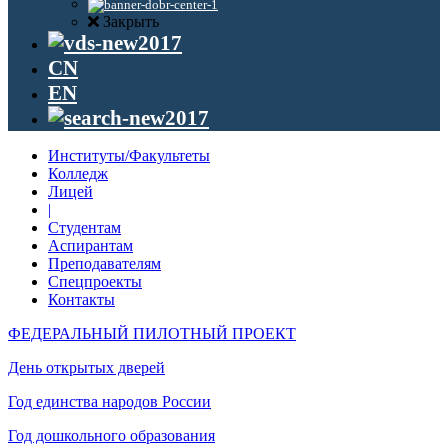
Закрыть
CN
EN
Институты/Факультеты
Колледж
Лицей
|
Студентам
Аспирантам
Преподавателям
Спецпроекты
Контакты
ФЕДЕРАЛЬНЫЙ ПИЛОТНЫЙ ПРОЕКТ
День открытых дверей
Год единства народов России
Год дошкольного образования