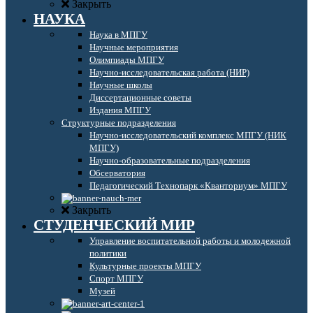
Закрыть
НАУКА
Наука в МПГУ
Научные мероприятия
Олимпиады МПГУ
Научно-исследовательская работа (НИР)
Научные школы
Диссертационные советы
Издания МПГУ
Структурные подразделения
Научно-исследовательский комплекс МПГУ (НИК
МПГУ)
Научно-образовательные подразделения
Обсерватория
Педагогический Технопарк «Кванториум» МПГУ
Закрыть
СТУДЕНЧЕСКИЙ МИР
Управление воспитательной работы и молодежной
политики
Культурные проекты МПГУ
Спорт МПГУ
Музей