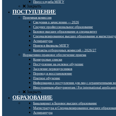
Пресс-служба МПГУ
Закрыть
ПОСТУПЛЕНИЕ
Приемная комиссия
Сведения о зачислении — 2026
Среднее профессиональное образование
Базовое высшее образование и специалитет
Специализированное высшее образование и магистрату
Аспирантура
Прием в филиалы МПГУ
Контакты отборочных комиссий – 2026/27
Нормативно-правовое обеспечение приема
Конкурсные списки
Поступление на целевое обучение
Заселение первокурсников
Перевод и восстановление
Платное обучение
Информация о поступлении для лиц с ограниченными в
Иностранным абитуриентам / For international applicant
Закрыть
ОБРАЗОВАНИЕ
Бакалавриат и Базовое высшее образование
Магистратура и Специализированное высшее образова
Аспирантура