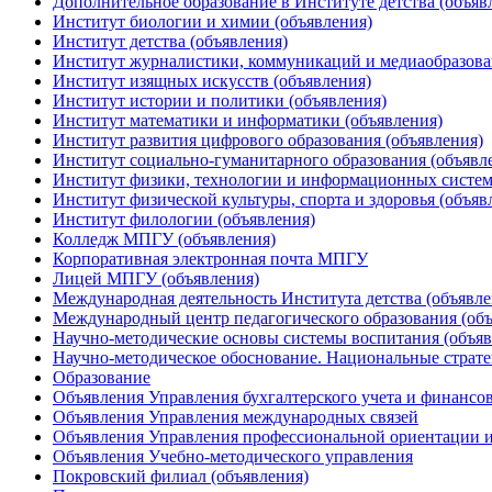
Дополнительное образование в Институте детства (объяв
Институт биологии и химии (объявления)
Институт детства (объявления)
Институт журналистики, коммуникаций и медиаобразова
Институт изящных искусств (объявления)
Институт истории и политики (объявления)
Институт математики и информатики (объявления)
Институт развития цифрового образования (объявления)
Институт социально-гуманитарного образования (объявл
Институт физики, технологии и информационных систем
Институт физической культуры, спорта и здоровья (объяв
Институт филологии (объявления)
Колледж МПГУ (объявления)
Корпоративная электронная почта МПГУ
Лицей МПГУ (объявления)
Международная деятельность Института детства (объявле
Международный центр педагогического образования (объ
Научно-методические основы системы воспитания (объяв
Научно-методическое обоснование. Национальные стратег
Образование
Объявления Управления бухгалтерского учета и финансо
Объявления Управления международных связей
Объявления Управления профессиональной ориентации и
Объявления Учебно-методического управления
Покровский филиал (объявления)