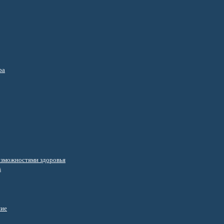
ра
озможностями здоровья
s
ние