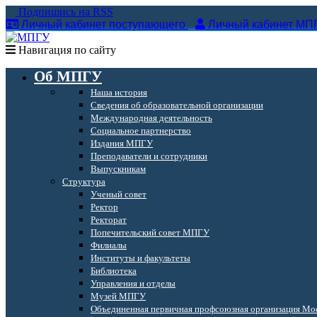
Подпишись на RSS
Личный кабинет поступающего
Личный кабинет МП
Навигация по сайту
Об МПГУ
Наша история
Сведения об образовательной организации
Международная деятельность
Социальное партнерство
Издания МПГУ
Преподаватели и сотрудники
Выпускникам
Структура
Ученый совет
Ректор
Ректорат
Попечительский совет МПГУ
Филиалы
Институты и факультеты
Библиотека
Управления и отделы
Музей МПГУ
Объединенная первичная профсоюзная организация Мос