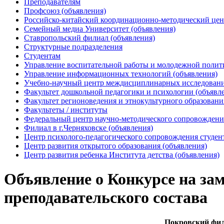
Преподавателям
Профсоюз (объявления)
Российско-китайский координационно-методический цен
Семейный медиа Университет (объявления)
Ставропольский филиал (объявления)
Структурные подразделения
Студентам
Управление воспитательной работы и молодежной полит
Управление информационных технологий (объявления)
Учебно-научный центр междисциплинарных исследований
Факультет дошкольной педагогики и психологии (объявл
Факультет регионоведения и этнокультурного образовани
Факультеты / институты
Федеральный центр научно-методического сопровождения
Филиал в г.Черняховске (объявления)
Центр психолого-педагогического сопровождения студен
Центр развития открытого образования (объявления)
Центр развития ребенка Института детства (объявления)
Объявление о Конкурсе на за
преподавательского состава
Покровский фил