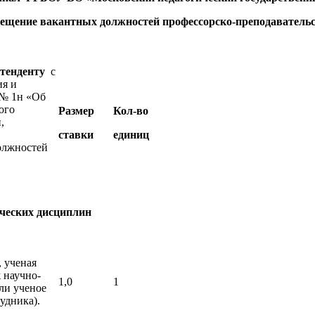
ещение вакантных должностей профессорско-преподавательс
етенденту
с
ия и
 № 1н «Об
ого
Размер
Кол-во
,
ставки
единиц
олжностей
ических дисциплин
 ученая
ж научно-
1,0
1
или ученое
удника).