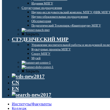
Издания МПГУ
Структурные подразделения
Научно-исследовательский комплекс МПГУ (НИК МПГ
Научно-образовательные подразделения
Обсерватория
Педагогический Технопарк «Кванториум» МПГУ
Закрыть
СТУДЕНЧЕСКИЙ МИР
Управление воспитательной работы и молодежной поли
Культурные проекты МПГУ
Спорт МПГУ
Музей
Закрыть
CN
EN
Институты/Факультеты
Колледж