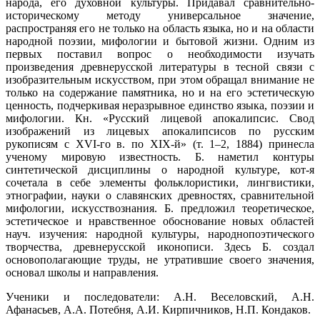
народа, его духовной культуры. Придавал сравнительно-
историческому методу универсальное значение,
распространяя его не только на область языка, но и на области
народной поэзии, мифологии и бытовой жизни. Одним из
первых поставил вопрос о необходимости изучать
произведения древнерусской литературы в тесной связи с
изобразительным искусством, при этом обращал внимание не
только на содержание памятника, но и на его эстетическую
ценность, подчеркивая неразрывное единство языка, поэзии и
мифологии. Кн. «Русский лицевой апокалипсис. Свод
изображений из лицевых апокалипсисов по русским
рукописям с XVI-го в. по XIX-й» (т. 1–2, 1884) принесла
ученому мировую известность. Б. наметил контуры
синтетической дисциплины о народной культуре, кот-я
сочетала в себе элементы фольклористики, лингвистики,
этнографии, науки о славянских древностях, сравнительной
мифологии, искусствознания. Б. предложил теоретическое,
эстетическое и нравственное обоснование новых областей
науч. изучения: народной культуры, народнопоэтического
творчества, древнерусской иконописи. Здесь Б. создал
основополагающие труды, не утратившие своего значения,
основал школы и направления.
Ученики и последователи: А.Н. Веселовский, А.Н.
Афанасьев, А.А. Потебня, А.И. Кирпичников, Н.П. Кондаков.