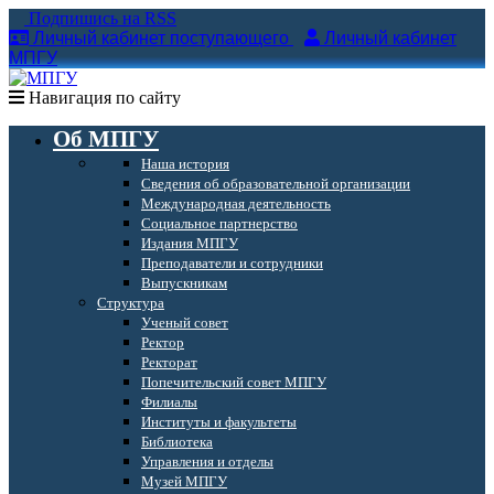
Подпишись на RSS
Личный кабинет поступающего
Личный кабинет
МПГУ
Навигация по сайту
Об МПГУ
Наша история
Сведения об образовательной организации
Международная деятельность
Социальное партнерство
Издания МПГУ
Преподаватели и сотрудники
Выпускникам
Структура
Ученый совет
Ректор
Ректорат
Попечительский совет МПГУ
Филиалы
Институты и факультеты
Библиотека
Управления и отделы
Музей МПГУ