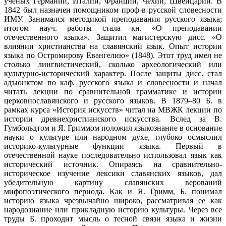
ученых Германии, Италии, Франции, Чехии, Швейцарии. В
1842 был назначен помощником проф-в русской словесности
ИМУ. Занимался методикой преподавания русского языка;
итогом науч. работы стала кн. «О преподавании
отечественного языка». Защитил магистерскую дисс. «О
влиянии христианства на славянский язык. Опыт истории
языка по Остромирову Евангелию» (1848). Этот труд имел не
столько лингвистический, сколько археологический или
культурно-исторический характер. После защиты дисс. стал
адъюнктом по каф. русского языка и словесности и начал
читать лекции по сравнительной грамматике и истории
церковнославянского и русского языков. В 1879–80 Б. в
рамках курса «История искусств» читал на МВЖК лекции по
истории древнехристианского искусства. Вслед за В.
Гумбольдтом и Я. Гриммом положил языкознание в основание
науки о культуре или народном духе, глубоко осмыслил
историко-культурные функции языка. Первый в
отечественной науке последовательно использовал язык как
исторический источник. Опираясь на сравнительно-
историческое изучение лексики славянских языков, дал
убедительную картину славянских верований
мифопоэтического периода. Как и Я. Гримм, Б. понимал
историю языка чрезвычайно широко, рассматривая ее как
народознание или прикладную историю культуры. Через все
труды Б. проходит мысль о тесной связи языка и жизни