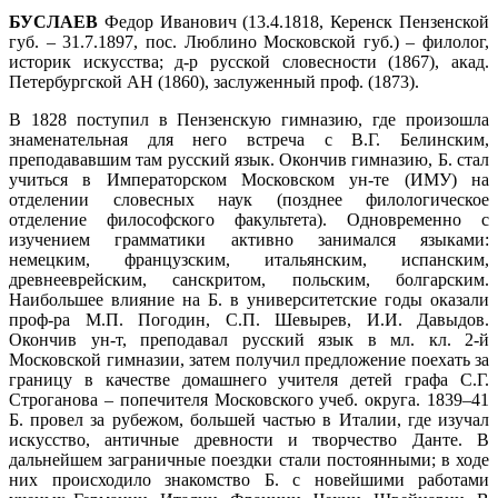
БУСЛАЕВ
Федор Иванович (13.4.1818, Керенск Пензенской
губ. – 31.7.1897, пос. Люблино Московской губ.) – филолог,
историк искусства; д-р русской словесности (1867), акад.
Петербургской АН (1860), заслуженный проф. (1873).
В 1828 поступил в Пензенскую гимназию, где произошла
знаменательная для него встреча с В.Г. Белинским,
преподававшим там русский язык. Окончив гимназию, Б. стал
учиться в Императорском Московском ун-те (ИМУ) на
отделении словесных наук (позднее филологическое
отделение философского факультета). Одновременно с
изучением грамматики активно занимался языками:
немецким, французским, итальянским, испанским,
древнееврейским, санскритом, польским, болгарским.
Наибольшее влияние на Б. в университетские годы оказали
проф-ра М.П. Погодин, С.П. Шевырев, И.И. Давыдов.
Окончив ун-т, преподавал русский язык в мл. кл. 2-й
Московской гимназии, затем получил предложение поехать за
границу в качестве домашнего учителя детей графа С.Г.
Строганова – попечителя Московского учеб. округа. 1839–41
Б. провел за рубежом, большей частью в Италии, где изучал
искусство, античные древности и творчество Данте. В
дальнейшем заграничные поездки стали постоянными; в ходе
них происходило знакомство Б. с новейшими работами