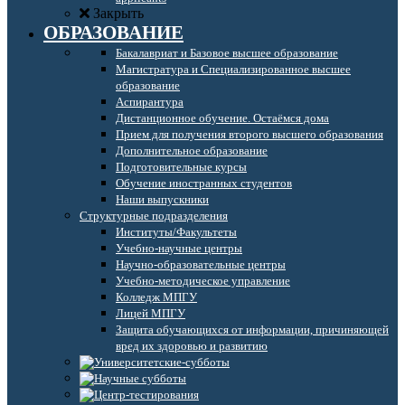
Закрыть
ОБРАЗОВАНИЕ
Бакалавриат и Базовое высшее образование
Магистратура и Специализированное высшее
образование
Аспирантура
Дистанционное обучение. Остаёмся дома
Прием для получения второго высшего образования
Дополнительное образование
Подготовительные курсы
Обучение иностранных студентов
Наши выпускники
Структурные подразделения
Институты/Факультеты
Учебно-научные центры
Научно-образовательные центры
Учебно-методическое управление
Колледж МПГУ
Лицей МПГУ
Защита обучающихся от информации, причиняющей
вред их здоровью и развитию