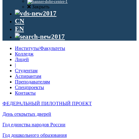
Закрыть
CN
EN
Институты/Факультеты
Колледж
Лицей
|
Студентам
Аспирантам
Преподавателям
Спецпроекты
Контакты
ФЕДЕРАЛЬНЫЙ ПИЛОТНЫЙ ПРОЕКТ
День открытых дверей
Год единства народов России
Год дошкольного образования