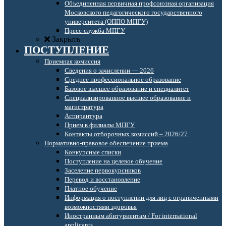
Объединенная первичная профсоюзная организация
Московского педагогического государственного
университета (ОППО МПГУ)
Пресс-служба МПГУ
Закрыть
ПОСТУПЛЕНИЕ
Приемная комиссия
Сведения о зачислении — 2026
Среднее профессиональное образование
Базовое высшее образование и специалитет
Специализированное высшее образование и
магистратура
Аспирантура
Прием в филиалы МПГУ
Контакты отборочных комиссий – 2026/27
Нормативно-правовое обеспечение приема
Конкурсные списки
Поступление на целевое обучение
Заселение первокурсников
Перевод и восстановление
Платное обучение
Информация о поступлении для лиц с ограниченными
возможностями здоровья
Иностранным абитуриентам / For international
applicants