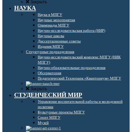
Закрыть
НАУКА
Наука в МПГУ
Научные мероприятия
Олимпиады МПГУ
Научно-исследовательская работа (НИР)
Научные школы
Диссертационные советы
Издания МПГУ
Структурные подразделения
Научно-исследовательский комплекс МПГУ (НИК
МПГУ)
Научно-образовательные подразделения
Обсерватория
Педагогический Технопарк «Кванториум» МПГУ
Закрыть
СТУДЕНЧЕСКИЙ МИР
Управление воспитательной работы и молодежной
политики
Культурные проекты МПГУ
Спорт МПГУ
Музей