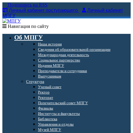
Подпишись на RSS
Личный кабинет поступающего
Личный кабинет
МПГУ
Навигация по сайту
Об МПГУ
Наша история
Сведения об образовательной организации
Международная деятельность
Социальное партнерство
Издания МПГУ
Преподаватели и сотрудники
Выпускникам
Структура
Ученый совет
Ректор
Ректорат
Попечительский совет МПГУ
Филиалы
Институты и факультеты
Библиотека
Управления и отделы
Музей МПГУ