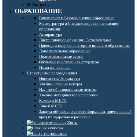
Закрыть
ОБРАЗОВАНИЕ
Бакалавриат и Базовое высшее образование
Магистратура и Специализированное высшее
образование
Аспирантура
Дистанционное обучение. Остаёмся дома
Прием для получения второго высшего образования
Дополнительное образование
Подготовительные курсы
Обучение иностранных студентов
Наши выпускники
Структурные подразделения
Институты/Факультеты
Учебно-научные центры
Научно-образовательные центры
Учебно-методическое управление
Колледж МПГУ
Лицей МПГУ
Защита обучающихся от информации, причиняющей
вред их здоровью и развитию