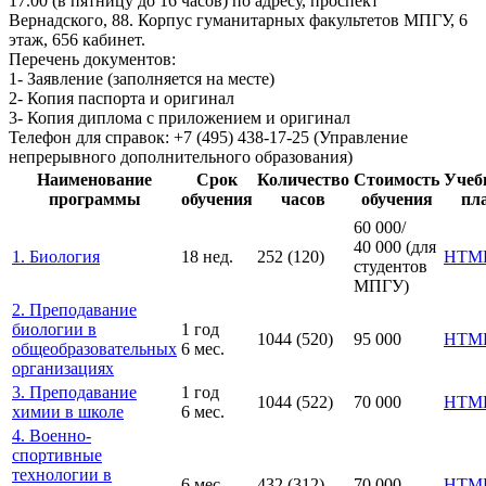
17.00 (в пятницу до 16 часов) по адресу, проспект
Вернадского, 88. Корпус гуманитарных факультетов МПГУ, 6
этаж, 656 кабинет.
Перечень документов:
1- Заявление (заполняется на месте)
2- Копия паспорта и оригинал
3- Копия диплома с приложением и оригинал
Телефон для справок:
+7 (495) 438-17-25 (Управление
непрерывного дополнительного образования)
Наименование
Срок
Количество
Стоимость
Учеб
программы
обучения
часов
обучения
пл
60 000/
40 000 (для
1. Биология
18 нед.
252 (120)
HTM
студентов
МПГУ)
2. Преподавание
биологии в
1 год
1044 (520)
95 000
HTM
общеобразовательных
6 мес.
организациях
3. Преподавание
1 год
1044 (522)
70 000
HTM
химии в школе
6 мес.
4. Военно-
спортивные
технологии в
6 мес.
432 (312)
70 000
HTM