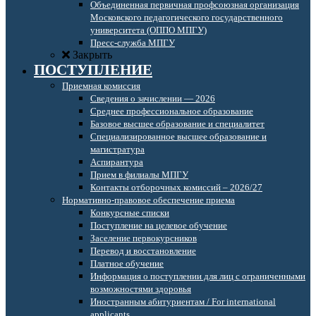
Объединенная первичная профсоюзная организация
Московского педагогического государственного
университета (ОППО МПГУ)
Пресс-служба МПГУ
Закрыть
ПОСТУПЛЕНИЕ
Приемная комиссия
Сведения о зачислении — 2026
Среднее профессиональное образование
Базовое высшее образование и специалитет
Специализированное высшее образование и
магистратура
Аспирантура
Прием в филиалы МПГУ
Контакты отборочных комиссий – 2026/27
Нормативно-правовое обеспечение приема
Конкурсные списки
Поступление на целевое обучение
Заселение первокурсников
Перевод и восстановление
Платное обучение
Информация о поступлении для лиц с ограниченными
возможностями здоровья
Иностранным абитуриентам / For international
applicants