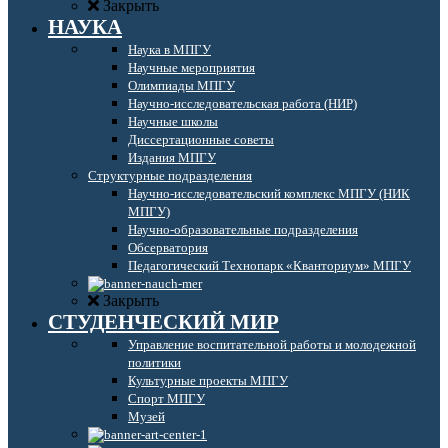
Закрыть
НАУКА
Наука в МПГУ
Научные мероприятия
Олимпиады МПГУ
Научно-исследовательская работа (НИР)
Научные школы
Диссертационные советы
Издания МПГУ
Структурные подразделения
Научно-исследовательский комплекс МПГУ (НИК
МПГУ)
Научно-образовательные подразделения
Обсерватория
Педагогический Технопарк «Кванториум» МПГУ
Закрыть
СТУДЕНЧЕСКИЙ МИР
Управление воспитательной работы и молодежной
политики
Культурные проекты МПГУ
Спорт МПГУ
Музей