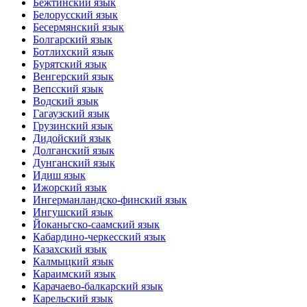
Бежтинский язык
Белорусский язык
Бесермянский язык
Болгарский язык
Ботлихский язык
Бурятский язык
Венгерский язык
Вепсский язык
Водский язык
Гагаузский язык
Грузинский язык
Дидойский язык
Долганский язык
Дунганский язык
Идиш язык
Ижорский язык
Ингерманландско-финский язык
Ингушский язык
Йоканьгско-саамский язык
Кабардино-черкесский язык
Казахский язык
Калмыцкий язык
Караимский язык
Карачаево-балкарский язык
Карельский язык