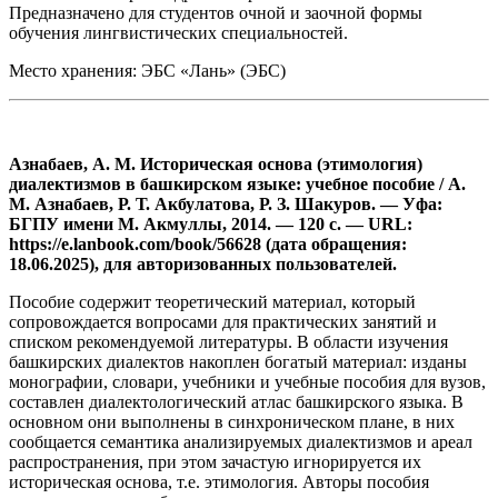
Предназначено для студентов очной и заочной формы
обучения лингвистических специальностей.
Место хранения: ЭБС «Лань» (ЭБС)
Азнабаев, А. М. Историческая основа (этимология)
диалектизмов в башкирском языке: учебное пособие / А.
М. Азнабаев, Р. Т. Акбулатова, Р. З. Шакуров. — Уфа:
БГПУ имени М. Акмуллы, 2014. — 120 с. — URL:
https://e.lanbook.com/book/56628 (дата обращения:
18.06.2025), для авторизованных пользователей.
Пособие содержит теоретический материал, который
сопровождается вопросами для практических занятий и
списком рекомендуемой литературы. В области изучения
башкирских диалектов накоплен богатый материал: изданы
монографии, словари, учебники и учебные пособия для вузов,
составлен диалектологический атлас башкирского языка. В
основном они выполнены в синхроническом плане, в них
сообщается семантика анализируемых диалектизмов и ареал
распространения, при этом зачастую игнорируется их
историческая основа, т.е. этимология. Авторы пособия