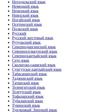
Негидальский язык
Немецкий язык
Ненецкий язык
Нивхский язык
Ногайский язык
Осетинский язык
Польский язык
Русский
Русский жестовый язык
Рутульский язык
Севернодаргинский язык
Северноселькупский язык
Севернохантыйский язык
Сето язык
Скольтско-саамский язык
Сургутски-хантыйский язык
Табасаранский язык
Таджикский язык
Татарский язык
Теленгитский язык
Телеутский язык
Тофаларский язык
Тубаларский язык
Тувинский язык
Тундровый Энецкий язык