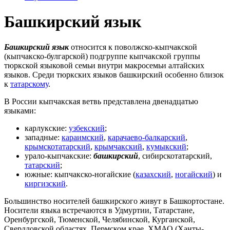
Башкирский язык
Башкирский язык
относится к поволжско-кыпчакской
(кыпчакско-булгарской) подгруппе кыпчакской группы
тюркской языковой семьи внутри макросемьи алтайских
языков. Среди тюркских языков башкирский особенно близок
к
татарскому
.
В России кыпчакская ветвь представлена двенадцатью
языками:
карлукские:
узбекский
;
западные:
караимский
,
карачаево-балкарский
,
крымскотатарский
,
крымчакский
,
кумыкский
;
урало-кыпчакские:
башкирский
, сибирскотатарский,
татарский
;
южные: кыпчакско-ногайские (
казахский
,
ногайский
) и
киргизский
.
Большинство носителей башкирского живут в Башкортостане.
Носители языка встречаются в Удмуртии, Татарстане,
Оренбургской, Тюменской, Челябинской, Курганской,
Свердловской областях, Пермском крае, ХМАО (Ханты-