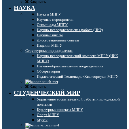
Закрыть
НАУКА
Наука в МПГУ
Научные мероприятия
Олимпиады МПГУ
Научно-исследовательская работа (НИР)
Научные школы
Диссертационные советы
Издания МПГУ
Структурные подразделения
Научно-исследовательский комплекс МПГУ (НИК
МПГУ)
Научно-образовательные подразделения
Обсерватория
Педагогический Технопарк «Кванториум» МПГУ
Закрыть
СТУДЕНЧЕСКИЙ МИР
Управление воспитательной работы и молодежной
политики
Культурные проекты МПГУ
Спорт МПГУ
Музей