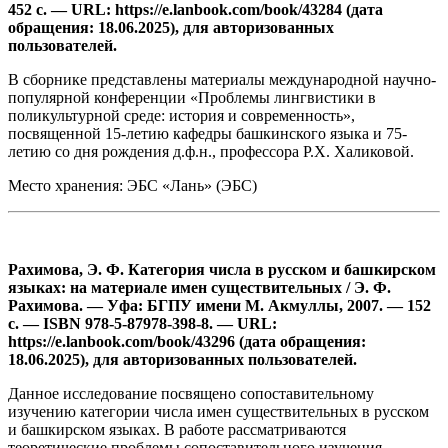
452 с. — URL: https://e.lanbook.com/book/43284 (дата
обращения: 18.06.2025), для авторизованных
пользователей.
В сборнике представлены материалы международной научно-
популярной конференции «Проблемы лингвистики в
поликультурной среде: история и современность»,
посвященной 15-летию кафедры башкинского языка и 75-
летию со дня рождения д.ф.н., профессора Р.Х. Халиковой.
Место хранения: ЭБС «Лань» (ЭБС)
Рахимова, Э. Ф. Категория числа в русском и башкирском
языках: на материале имен существительных / Э. Ф.
Рахимова. — Уфа: БГПУ имени М. Акмуллы, 2007. — 152
с. — ISBN 978-5-87978-398-8. — URL:
https://e.lanbook.com/book/43296 (дата обращения:
18.06.2025), для авторизованных пользователей.
Данное исследование посвящено сопоставительному
изучению категории числа имен существительных в русском
и башкирском языках. В работе рассматриваются
теоретические проблемы сопоставительного изучения