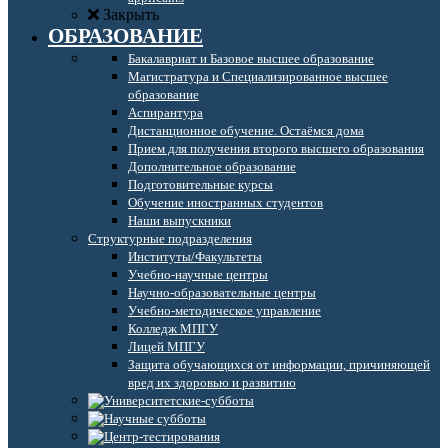
Закрыть
ОБРАЗОВАНИЕ
Бакалавриат и Базовое высшее образование
Магистратура и Специализированное высшее
образование
Аспирантура
Дистанционное обучение. Остаёмся дома
Прием для получения второго высшего образования
Дополнительное образование
Подготовительные курсы
Обучение иностранных студентов
Наши выпускники
Структурные подразделения
Институты/Факультеты
Учебно-научные центры
Научно-образовательные центры
Учебно-методическое управление
Колледж МПГУ
Лицей МПГУ
Защита обучающихся от информации, причиняющей
вред их здоровью и развитию