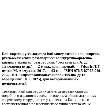
Башҡортса-русса-ҡаҙаҡса һөйләшеү китабы: башкирско-
русско-казахский разговорник: башқұртша-орысша-
қазақша тілашар: разговорник / составители А. Д.
Лукманова (и др.) — 2-е изд., доп., перераб. — Уфа: БГПУ
имени М. Акмуллы, 2017. — 93 с. — ISBN 978-5-87978-910-
2. — URL: https://e.lanbook.com/book/105304 (дата
обращения: 18.06.2025), для авторизованных
пользователей.
Трехъязычный разговорник является первым опытом
подобного издания и своим появлением обязан активному
творческому сотрудничеству коллектива Башкирского
государственного педагогического университета им. М.