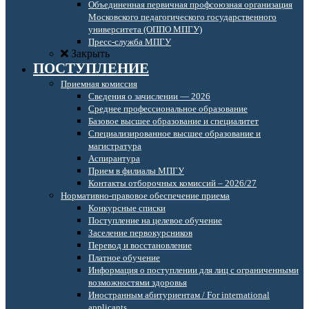
Объединенная первичная профсоюзная организация
Московского педагогического государственного
университета (ОППО МПГУ)
Пресс-служба МПГУ
Закрыть
ПОСТУПЛЕНИЕ
Приемная комиссия
Сведения о зачислении — 2026
Среднее профессиональное образование
Базовое высшее образование и специалитет
Специализированное высшее образование и
магистратура
Аспирантура
Прием в филиалы МПГУ
Контакты отборочных комиссий – 2026/27
Нормативно-правовое обеспечение приема
Конкурсные списки
Поступление на целевое обучение
Заселение первокурсников
Перевод и восстановление
Платное обучение
Информация о поступлении для лиц с ограниченными
возможностями здоровья
Иностранным абитуриентам / For international
applicants