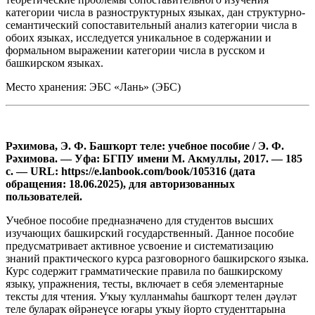
категории числа в разноструктурных языках, дан структурно-
семантический сопоставительный анализ категории числа в
обоих языках, исследуется уникальное в содержании и
формальном выражении категории числа в русском и
башкирском языках.
Место хранения: ЭБС «Лань» (ЭБС)
Рәхимова, Э. Ф. Башҡорт теле: учебное пособие / Э. Ф.
Рәхимова. — Уфа: БГПУ имени М. Акмуллы, 2017. — 185
с. — URL: https://e.lanbook.com/book/105316 (дата
обращения: 18.06.2025), для авторизованных
пользователей.
Учебное пособие предназначено для студентов высших
изучающих башкирский государственный. Данное пособие
предусматривает активное усвоение и систематизацию
знаний практического курса разговорного башкирского языка.
Курс содержит грамматические правила по башкирскому
языку, упражнения, тесты, включает в себя элементарные
тексты для чтения. Уҡыу ҡулланмаһы башҡорт телен дәүләт
теле булараҡ өйрәнеүсе юғары уҡыу йорто студенттарына