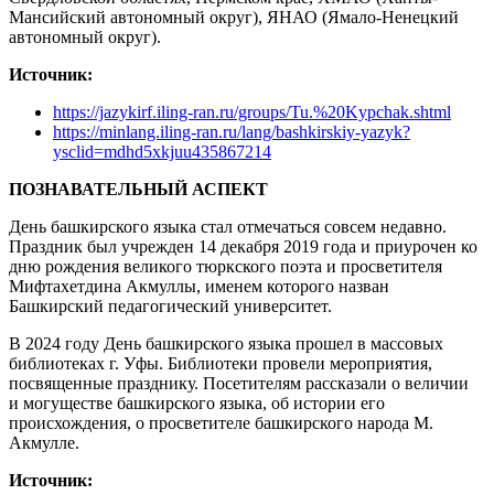
Мансийский автономный округ), ЯНАО (Ямало-Ненецкий
автономный округ).
Источник:
https://jazykirf.iling-ran.ru/groups/Tu.%20Kypchak.shtml
https://minlang.iling-ran.ru/lang/bashkirskiy-yazyk?
ysclid=mdhd5xkjuu435867214
ПОЗНАВАТЕЛЬНЫЙ АСПЕКТ
День башкирского языка стал отмечаться совсем недавно.
Праздник был учрежден 14 декабря 2019 года и приурочен ко
дню рождения великого тюркского поэта и просветителя
Мифтахетдина Акмуллы, именем которого назван
Башкирский педагогический университет.
В 2024 году День башкирского языка прошел в массовых
библиотеках г. Уфы. Библиотеки провели мероприятия,
посвященные празднику. Посетителям рассказали о величии
и могуществе башкирского языка, об истории его
происхождения, о просветителе башкирского народа М.
Акмулле.
Источник: