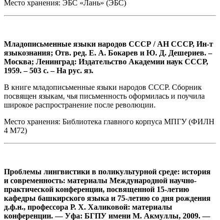
Место хранения: ЭБС «Лань» (ЭБС)
Младописьменные языки народов СССР / АН СССР, Ин-т
языкознания; Отв. ред. Е. А. Бокарев и Ю. Д. Дешериев. –
Москва; Ленинград: Издательство Академии наук СССР,
1959. – 503 с. – На рус. яз.
В книге младописьменные языки народов СССР. Сборник
посвящен языкам, чья письменность оформилась и поучила
широкое распространение после революции.
Место хранения: Библиотека главного корпуса МПГУ (ФИЛН
4 М72)
Проблемы лингвистики в поликультурной среде: история
и современность: материалы Международной научно-
практической конференции, посвященной 15-летию
кафедры башкирского языка и 75-летию со дня рождения
д.ф.н., профессора Р. Х. Халиковой: материалы
конференции. — Уфа: БГПУ имени М. Акмуллы, 2009. —