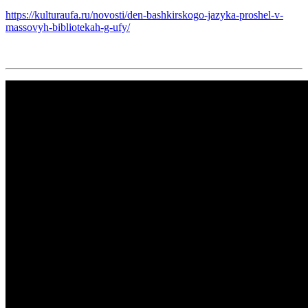
https://kulturaufa.ru/novosti/den-bashkirskogo-jazyka-proshel-v-
massovyh-bibliotekah-g-ufy/