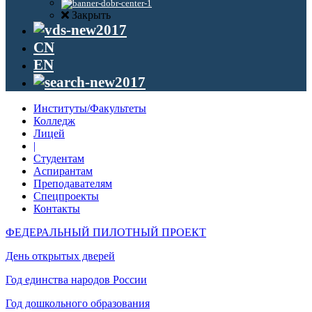
Закрыть
CN
EN
Институты/Факультеты
Колледж
Лицей
|
Студентам
Аспирантам
Преподавателям
Спецпроекты
Контакты
ФЕДЕРАЛЬНЫЙ ПИЛОТНЫЙ ПРОЕКТ
День открытых дверей
Год единства народов России
Год дошкольного образования