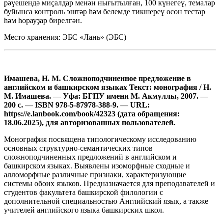
рәүешендә миҫалдар менән нығытылған, 100 күнегеү, темалар
буйынса контроль эштәр һәм белемде тикшереү өсөн тестар
һәм һорауҙар бирелгән.
Место хранения: ЭБС «Лань» (ЭБС)
Имашева, Н. М. Сложноподчиненное предложение в
английском и башкирском языках Текст: монография / Н.
М. Имашева. — Уфа: БГПУ имени М. Акмуллы, 2007. —
200 с. — ISBN 978-5-87978-388-9. — URL:
https://e.lanbook.com/book/42323 (дата обращения:
18.06.2025), для авторизованных пользователей.
Монография посвящена типологическому исследованию
основных структурно-семантических типов
сложноподчиненных предложений в английском и
башкирском языках. Выявлены изоморфные сходные и
алломорфные различные признаки, характеризующие
системы обоих языков. Предназначается для преподавателей и
студентов факультета башкирской филологии с
дополнительной специальностью Английский язык, а также
учителей английского языка башкирских школ.