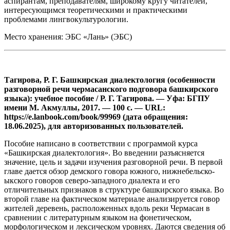
аспирантам, преподавателям, широкому кругу читателей,
интересующимся теоретическими и практическими
проблемами лингвокультурологии.
Место хранения: ЭБС «Лань» (ЭБС)
Тагирова, Р. Г. Башкирская диалектология (особенности
разговорной речи чермасанского подговора башкирского
языка): учебное пособие / Р. Г. Тагирова. — Уфа: БГПУ
имени М. Акмуллы, 2017. — 100 с. — URL:
https://e.lanbook.com/book/99969 (дата обращения:
18.06.2025), для авторизованных пользователей.
Пособие написано в соответствии с программой курса
«Башкирская диалектология». Во введении разъясняется
значение, цель и задачи изучения разговорной речи. В первой
главе дается обзор демского говора южного, нижнебельско-
ыкского говоров северо-западного диалекта и его
отличительных признаков в структуре башкирского языка. Во
второй главе на фактическом материале анализируется говор
жителей деревень, расположенных вдоль реки Чермасан в
сравнении с литературным языком на фонетическом,
морфологическом и лексическом уровнях. Даются сведения об