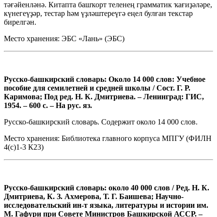
тәғәйенләнә. Китапта башҡорт теленең грамматик ҡағиҙәләре,
күнегеүҙәр, тестар һәм үҙләштереүгә еңел булған текстар
бирелгән.
Место хранения: ЭБС «Лань» (ЭБС)
Русско-башкирский словарь: Около 14 000 слов: Учебное
пособие для семилетней и средней школы / Сост. Г. Р.
Каримова; Под ред. Н. К. Дмитриева. – Ленинград: ГИС,
1954. – 600 с. – На рус. яз.
Русско-башкирский словарь. Содержит около 14 000 слов.
Место хранения: Библиотека главного корпуса МПГУ (ФИЛН
4(с)1-3 К23)
Русско-башкирский словарь: около 40 000 слов / Ред. Н. К.
Дмитриева, К. З. Ахмерова, Т. Г. Баишева; Научно-
исследовательский ин-т языка, литературы и истории им.
М. Гафури при Совете Министров Башкирской АССР. –