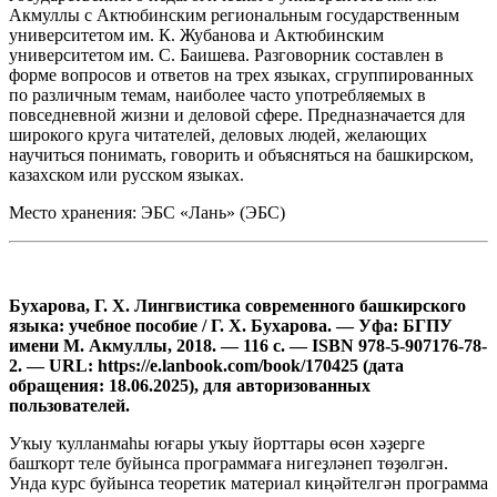
Акмуллы с Актюбинским региональным государственным
университетом им. К. Жубанова и Актюбинским
университетом им. С. Баишева. Разговорник составлен в
форме вопросов и ответов на трех языках, сгруппированных
по различным темам, наиболее часто употребляемых в
повседневной жизни и деловой сфере. Предназначается для
широкого круга читателей, деловых людей, желающих
научиться понимать, говорить и объясняться на башкирском,
казахском или русском языках.
Место хранения: ЭБС «Лань» (ЭБС)
Бухарова, Г. Х. Лингвистика современного башкирского
языка: учебное пособие / Г. Х. Бухарова. — Уфа: БГПУ
имени М. Акмуллы, 2018. — 116 с. — ISBN 978-5-907176-78-
2. — URL: https://e.lanbook.com/book/170425 (дата
обращения: 18.06.2025), для авторизованных
пользователей.
Уҡыу ҡулланмаһы юғары уҡыу йорттары өсөн хәҙерге
башҡорт теле буйынса программаға нигеҙләнеп төҙөлгән.
Унда курс буйынса теоретик материал киңәйтелгән программа