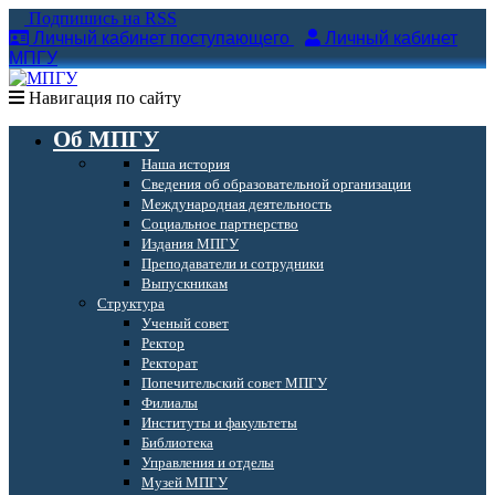
Подпишись на RSS
Личный кабинет поступающего
Личный кабинет
МПГУ
Навигация по сайту
Об МПГУ
Наша история
Сведения об образовательной организации
Международная деятельность
Социальное партнерство
Издания МПГУ
Преподаватели и сотрудники
Выпускникам
Структура
Ученый совет
Ректор
Ректорат
Попечительский совет МПГУ
Филиалы
Институты и факультеты
Библиотека
Управления и отделы
Музей МПГУ