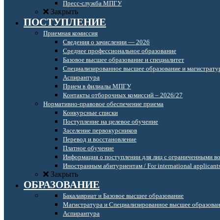
Пресс-служба МПГУ
Закрыть
ПОСТУПЛЕНИЕ
Приемная комиссия
Сведения о зачислении — 2026
Среднее профессиональное образование
Базовое высшее образование и специалитет
Специализированное высшее образование и магистрату
Аспирантура
Прием в филиалы МПГУ
Контакты отборочных комиссий – 2026/27
Нормативно-правовое обеспечение приема
Конкурсные списки
Поступление на целевое обучение
Заселение первокурсников
Перевод и восстановление
Платное обучение
Информация о поступлении для лиц с ограниченными в
Иностранным абитуриентам / For international applicant
Закрыть
ОБРАЗОВАНИЕ
Бакалавриат и Базовое высшее образование
Магистратура и Специализированное высшее образова
Аспирантура