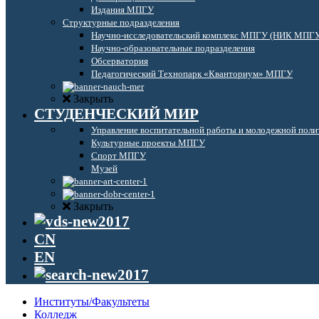
Издания МПГУ
Структурные подразделения
Научно-исследовательский комплекс МПГУ (НИК МПГ
Научно-образовательные подразделения
Обсерватория
Педагогический Технопарк «Кванториум» МПГУ
Закрыть
СТУДЕНЧЕСКИЙ МИР
Управление воспитательной работы и молодежной поли
Культурные проекты МПГУ
Спорт МПГУ
Музей
Закрыть
CN
EN
Институты/Факультеты
Колледж