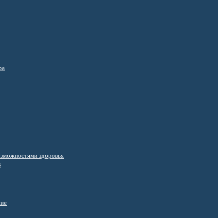
ра
озможностями здоровья
s
ние