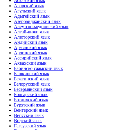
Абхазский язык
Аварский язык
Агульский язык
Адыгейский язык
Азербайджанский язык
Алеутско-медновский язык
Алтай-кижи язык
Алюторский язык
Андийский язык
Армянский язык
Арчинский язык
Ассирийский язык
Ахвахский язык
Бабинско-саамский язык
Башкирский язык
Бежтинский язык
Белорусский язык
Бесермянский язык
Болгарский язык
Ботлихский язык
Бурятский язык
Венгерский язык
Вепсский язык
Водский язык
Гагаузский язык