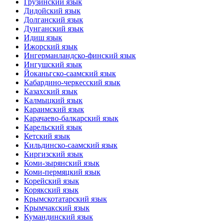
Грузинский язык
Дидойский язык
Долганский язык
Дунганский язык
Идиш язык
Ижорский язык
Ингерманландско-финский язык
Ингушский язык
Йоканьгско-саамский язык
Кабардино-черкесский язык
Казахский язык
Калмыцкий язык
Караимский язык
Карачаево-балкарский язык
Карельский язык
Кетский язык
Кильдинско-саамский язык
Киргизский язык
Коми-зырянский язык
Коми-пермяцкий язык
Корейский язык
Корякский язык
Крымскотатарский язык
Крымчакский язык
Кумандинский язык