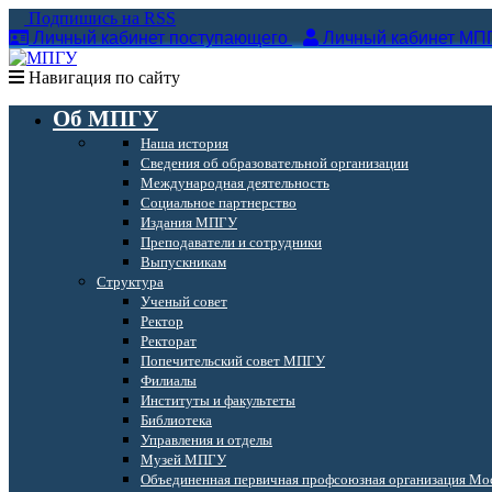
Подпишись на RSS
Личный кабинет поступающего
Личный кабинет МП
Навигация по сайту
Об МПГУ
Наша история
Сведения об образовательной организации
Международная деятельность
Социальное партнерство
Издания МПГУ
Преподаватели и сотрудники
Выпускникам
Структура
Ученый совет
Ректор
Ректорат
Попечительский совет МПГУ
Филиалы
Институты и факультеты
Библиотека
Управления и отделы
Музей МПГУ
Объединенная первичная профсоюзная организация Мос