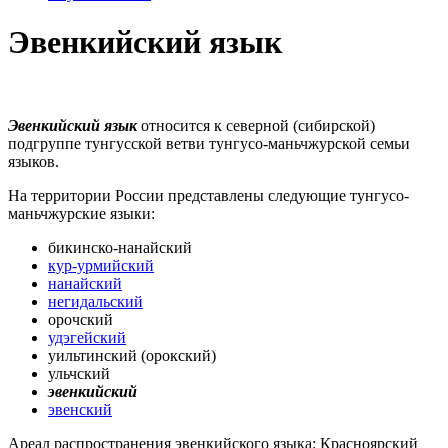
Эвенкийский язык
Эвенкийский язык
относится к северной (сибирской)
подгруппе тунгусской ветви тунгусо-маньчжурской семьи
языков.
На территории России представлены следующие тунгусо-
маньчжурские языки:
бикинско-нанайский
кур-урмийский
нанайский
негидальский
орочский
удэгейский
уильтинский (орокский)
ульчский
эвенкийский
эвенский
Ареал распространения эвенкийского языка: Красноярский