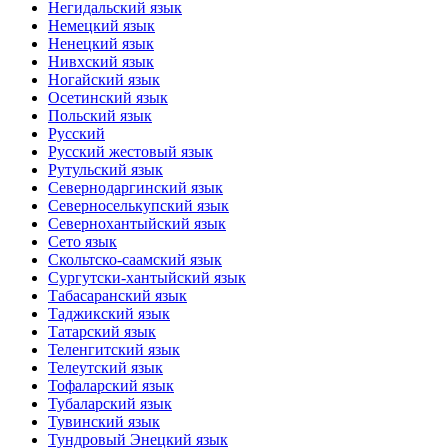
Негидальский язык
Немецкий язык
Ненецкий язык
Нивхский язык
Ногайский язык
Осетинский язык
Польский язык
Русский
Русский жестовый язык
Рутульский язык
Севернодаргинский язык
Северноселькупский язык
Севернохантыйский язык
Сето язык
Скольтско-саамский язык
Сургутски-хантыйский язык
Табасаранский язык
Таджикский язык
Татарский язык
Теленгитский язык
Телеутский язык
Тофаларский язык
Тубаларский язык
Тувинский язык
Тундровый Энецкий язык