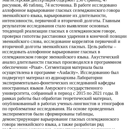
рисунков, 46 таблиц, 74 источника. В работе исследовано
аллофонное варьирование гласных селемджинского говора
эвенкийского языка, варьирование их длительности,
интенсивности, первичной и вторичной долготы. Главным
результатом исследования стало выявление основных
тенденций реализации гласных в селемджинском говоре,
проверки гипотезы расстановки ударения в конечной позиции
эвенкийского слова, исследование коррелятов первичной и
вторичной долготы эвенкийских гласных. Цель работы –
исследовать аллофонное варьирование гласных в
селемджинском говоре эвенкийского языка. Акустический
анализ длительности гласных производился в программном
обеспечении «Praat». Сегментация материала была
осуществлена в программе «Audacity». Исследованию был
подвергнут материал из аудиоархива Лаборатории
экспериментально-фонетических исследований кафедры
иностранных языков Амурского государственного
университета, собранный в период с 2015 по 2021 годы. В
рамках работы был обработан теоретический материал,
опубликованный в работах ученых-лингвистов и этнографов
по проблематике исследования. На основе проведенных
экспериментов были сформированы таблицы,
демонстрирующие варьирование гласных селемджинского
говора эвенкийского языка, а также разработан ряд