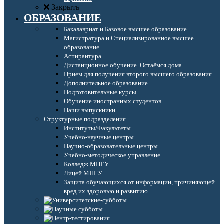
Закрыть
ОБРАЗОВАНИЕ
Бакалавриат и Базовое высшее образование
Магистратура и Специализированное высшее
образование
Аспирантура
Дистанционное обучение. Остаёмся дома
Прием для получения второго высшего образования
Дополнительное образование
Подготовительные курсы
Обучение иностранных студентов
Наши выпускники
Структурные подразделения
Институты/Факультеты
Учебно-научные центры
Научно-образовательные центры
Учебно-методическое управление
Колледж МПГУ
Лицей МПГУ
Защита обучающихся от информации, причиняющей
вред их здоровью и развитию