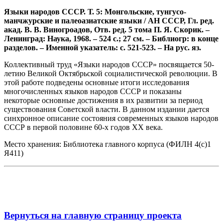
Языки народов СССР. Т. 5: Монгольские, тунгусо-
манчжурские и палеоазиатские языки / АН СССР, Гл. ред.
акад. В. В. Виногроадов, Отв. ред. 5 тома П. Я. Скорик. –
Ленинград: Наука, 1968. – 524 с.; 27 см. – Библиогр: в конце
разделов. – Именной указатель: с. 521-523. – На рус. яз.
Коллективный труд «Языки народов СССР» посвящается 50-
летию Великой Октябрьской социалистической революции. В
этой работе подведены основные итоги исследования
многочисленных языков народов СССР и показаны
некоторые основные достижения в их развитии за период
существования Советской власти. В данном издании дается
синхронное описание состояния современных языков народов
СССР в первой половине 60-х годов ХХ века.
Место хранения: Библиотека главного корпуса (ФИЛН 4(с)1
Я411)
Вернуться на главную страницу проекта