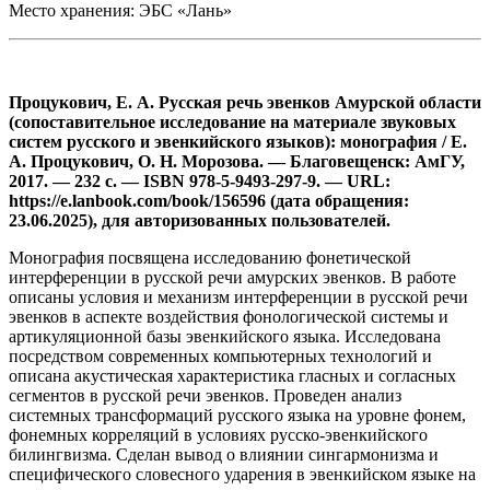
Место хранения: ЭБС «Лань»
Процукович, Е. А. Русская речь эвенков Амурской области
(сопоставительное исследование на материале звуковых
систем русского и эвенкийского языков): монография / Е.
А. Процукович, О. Н. Морозова. — Благовещенск: АмГУ,
2017. — 232 с. — ISBN 978-5-9493-297-9. — URL:
https://e.lanbook.com/book/156596 (дата обращения:
23.06.2025), для авторизованных пользователей.
Монография посвящена исследованию фонетической
интерференции в русской речи амурских эвенков. В работе
описаны условия и механизм интерференции в русской речи
эвенков в аспекте воздействия фонологической системы и
артикуляционной базы эвенкийского языка. Исследована
посредством современных компьютерных технологий и
описана акустическая характеристика гласных и согласных
сегментов в русской речи эвенков. Проведен анализ
системных трансформаций русского языка на уровне фонем,
фонемных корреляций в условиях русско-эвенкийского
билингвизма. Сделан вывод о влиянии сингармонизма и
специфического словесного ударения в эвенкийском языке на