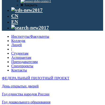
Закрыть
CN
EN
Институты/Факультеты
Колледж
Лицей
|
Студентам
Аспирантам
Преподавателям
Спецпроекты
Контакты
ФЕДЕРАЛЬНЫЙ ПИЛОТНЫЙ ПРОЕКТ
День открытых дверей
Год единства народов России
Год дошкольного образования