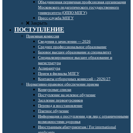
Объединенная первичная профсоюзная организация
Московского педагогического государственного
университета (ОППО МПГУ)
Пресс-служба МПГУ
Закрыть
ПОСТУПЛЕНИЕ
Приемная комиссия
Сведения о зачислении — 2026
Среднее профессиональное образование
Базовое высшее образование и специалитет
Специализированное высшее образование и
магистратура
Аспирантура
Прием в филиалы МПГУ
Контакты отборочных комиссий – 2026/27
Нормативно-правовое обеспечение приема
Конкурсные списки
Поступление на целевое обучение
Заселение первокурсников
Перевод и восстановление
Платное обучение
Информация о поступлении для лиц с ограниченными
возможностями здоровья
Иностранным абитуриентам / For international
applicants