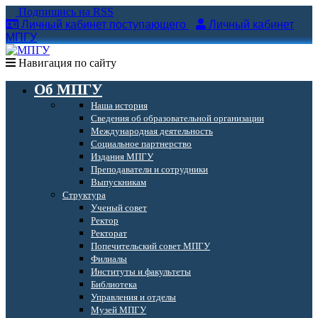
Подпишись на RSS
Личный кабинет поступающего
Личный кабинет
МПГУ
Навигация по сайту
Об МПГУ
Наша история
Сведения об образовательной организации
Международная деятельность
Социальное партнерство
Издания МПГУ
Преподаватели и сотрудники
Выпускникам
Структура
Ученый совет
Ректор
Ректорат
Попечительский совет МПГУ
Филиалы
Институты и факультеты
Библиотека
Управления и отделы
Музей МПГУ