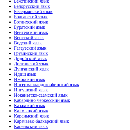
Бежтинский язык
Белорусский язык
Бесермянский язык
Болгарский язык
Ботлихский язык
Бурятский язык
Венгерский язык
Вепсский язык
Водский язык
Гагаузский язык
Грузинский язык
Дидойский язык
Долганский язык
Дунганский язык
Идиш язык
Ижорский язык
Ингерманландско-финский язык
Ингушский язык
Йоканьгско-саамский язык
Кабардино-черкесский язык
Казахский язык
Калмыцкий язык
Караимский язык
Карачаево-балкарский язык
Карельский язык