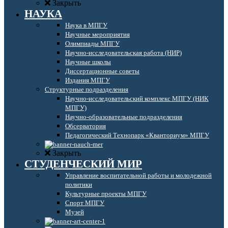
Закрыть
НАУКА
Наука в МПГУ
Научные мероприятия
Олимпиады МПГУ
Научно-исследовательская работа (НИР)
Научные школы
Диссертационные советы
Издания МПГУ
Структурные подразделения
Научно-исследовательский комплекс МПГУ (НИК
МПГУ)
Научно-образовательные подразделения
Обсерватория
Педагогический Технопарк «Кванториум» МПГУ
Закрыть
СТУДЕНЧЕСКИЙ МИР
Управление воспитательной работы и молодежной
политики
Культурные проекты МПГУ
Спорт МПГУ
Музей