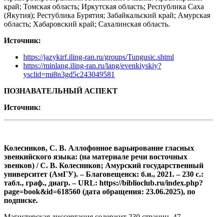
край; Томская область; Иркутская область; Республика Саха
(Якутия); Рестублика Бурятия; Забайкальский край; Амурская
область; Хабаровский край; Сахалинская область.
Источник:
https://jazykirf.iling-ran.ru/groups/Tungusic.shtml
https://minlang.iling-ran.ru/lang/evenkiyskiy?
ysclid=mi8n3gd5c243049581
ПОЗНАВАТЕЛЬНЫЙ АСПЕКТ
Источник:
Колесников, С. В. Аллофонное варьирование гласных
эвенкийского языка: (на материале речи восточных
эвенков) / С. В. Колесников; Амурский государственный
университет (АмГУ). – Благовещенск: б.и., 2021. – 230 с.:
табл., граф., диагр. – URL: https://biblioclub.ru/index.php?
page=book&id=618560 (дата обращения: 23.06.2025), по
подписке.
Магистерская диссертация содержит 230 страниц, 47