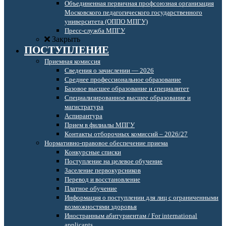
Объединенная первичная профсоюзная организация
Московского педагогического государственного
университета (ОППО МПГУ)
Пресс-служба МПГУ
Закрыть
ПОСТУПЛЕНИЕ
Приемная комиссия
Сведения о зачислении — 2026
Среднее профессиональное образование
Базовое высшее образование и специалитет
Специализированное высшее образование и
магистратура
Аспирантура
Прием в филиалы МПГУ
Контакты отборочных комиссий – 2026/27
Нормативно-правовое обеспечение приема
Конкурсные списки
Поступление на целевое обучение
Заселение первокурсников
Перевод и восстановление
Платное обучение
Информация о поступлении для лиц с ограниченными
возможностями здоровья
Иностранным абитуриентам / For international
applicants