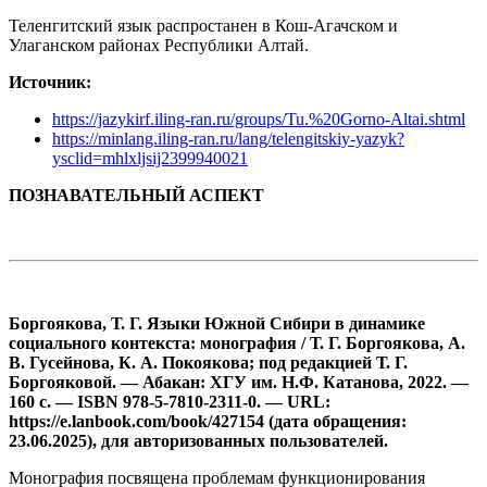
Теленгитский язык распростанен в Кош-Агачском и
Улаганском районах Республики Алтай.
Источник:
https://jazykirf.iling-ran.ru/groups/Tu.%20Gorno-Altai.shtml
https://minlang.iling-ran.ru/lang/telengitskiy-yazyk?
ysclid=mhlxljsij2399940021
ПОЗНАВАТЕЛЬНЫЙ АСПЕКТ
Боргоякова, Т. Г. Языки Южной Сибири в динамике
социального контекста: монография / Т. Г. Боргоякова, А.
В. Гусейнова, К. А. Покоякова; под редакцией Т. Г.
Боргояковой. — Абакан: ХГУ им. Н.Ф. Катанова, 2022. —
160 с. — ISBN 978-5-7810-2311-0. — URL:
https://e.lanbook.com/book/427154 (дата обращения:
23.06.2025), для авторизованных пользователей.
Монография посвящена проблемам функционирования