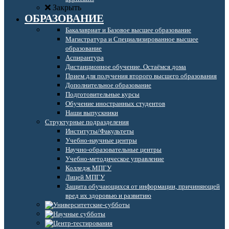
Закрыть
ОБРАЗОВАНИЕ
Бакалавриат и Базовое высшее образование
Магистратура и Специализированное высшее
образование
Аспирантура
Дистанционное обучение. Остаёмся дома
Прием для получения второго высшего образования
Дополнительное образование
Подготовительные курсы
Обучение иностранных студентов
Наши выпускники
Структурные подразделения
Институты/Факультеты
Учебно-научные центры
Научно-образовательные центры
Учебно-методическое управление
Колледж МПГУ
Лицей МПГУ
Защита обучающихся от информации, причиняющей
вред их здоровью и развитию