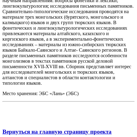
научным направлениям: вопросы фонетики и лексики;
лингвокультурология; исследования письменных памятников.
Сравнительно-типологические исследования проводятся на
материале трех монгольских (бурятского, монгольского и
калмыцкого) языков и двух групп тюркских языков. В
фонетических и лингвокультурологических исследованиях
привлекаются материалы алтайского, казахского и
киргизского языков, а в экспериментально-фонетических
исследованиях – материалы из южно-сибирских тюркских
языков Байкало-Саянского и Алтае- Саянского регионов. В
разделе письменных памятников исследуются особенности
монголизмов в текстах памятников русской деловой
письменности XVII-XVIII вв. Сборник представляет интерес
для исследователей монгольских и тюркских языков,
алтаистов и специалистов в области контактологии и
типологии языков.
Место хранения: ЭБС «Лань» (ЭБС)
Вернуться на главную страницу проекта