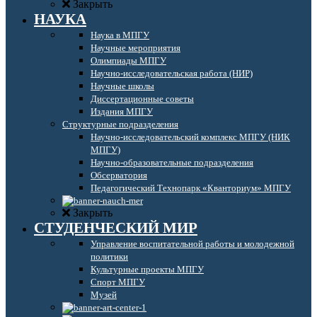
Закрыть
НАУКА
Наука в МПГУ
Научные мероприятия
Олимпиады МПГУ
Научно-исследовательская работа (НИР)
Научные школы
Диссертационные советы
Издания МПГУ
Структурные подразделения
Научно-исследовательский комплекс МПГУ (НИК
МПГУ)
Научно-образовательные подразделения
Обсерватория
Педагогический Технопарк «Кванториум» МПГУ
Закрыть
СТУДЕНЧЕСКИЙ МИР
Управление воспитательной работы и молодежной
политики
Культурные проекты МПГУ
Спорт МПГУ
Музей