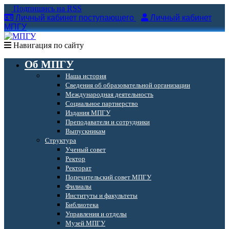
Подпишись на RSS
Личный кабинет поступающего
Личный кабинет
МПГУ
Навигация по сайту
Об МПГУ
Наша история
Сведения об образовательной организации
Международная деятельность
Социальное партнерство
Издания МПГУ
Преподаватели и сотрудники
Выпускникам
Структура
Ученый совет
Ректор
Ректорат
Попечительский совет МПГУ
Филиалы
Институты и факультеты
Библиотека
Управления и отделы
Музей МПГУ