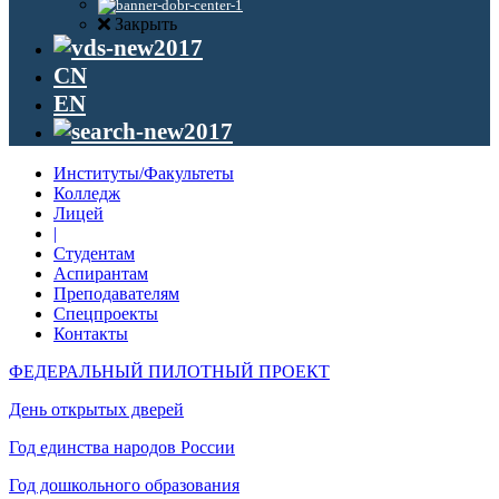
Закрыть
CN
EN
Институты/Факультеты
Колледж
Лицей
|
Студентам
Аспирантам
Преподавателям
Спецпроекты
Контакты
ФЕДЕРАЛЬНЫЙ ПИЛОТНЫЙ ПРОЕКТ
День открытых дверей
Год единства народов России
Год дошкольного образования