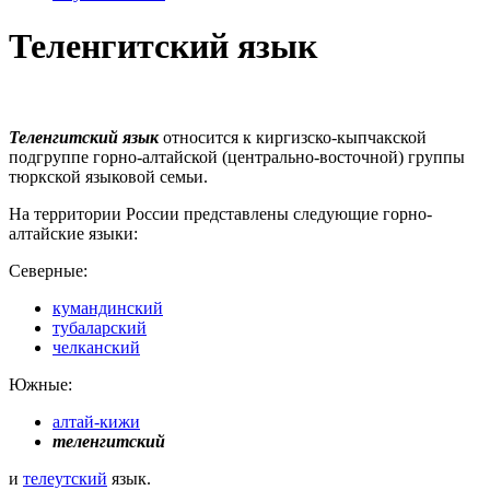
Теленгитский язык
Теленгитский язык
относится к киргизско-кыпчакской
подгруппе горно-алтайской (центрально-восточной) группы
тюркской языковой семьи.
На территории России представлены следующие горно-
алтайские языки:
Северные:
кумандинский
тубаларский
челканский
Южные:
алтай-кижи
теленгитский
и
телеутский
язык.