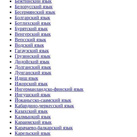
Бежтинский язык
Белорусский язык
Бесермянский язык
Болгарский язык
Ботлихский язык
Бурятский язык
Венгерский язык
Вепсский язык
Водский язык
Гагаузский язык
Грузинский язык
Дидойский язык
Долганский язык
Дунганский язык
Идиш язык
Ижорский язык
Ингерманландско-финский язык
Ингушский язык
Йоканьгско-саамский язык
Кабардино-черкесский язык
Казахский язык
Калмыцкий язык
Караимский язык
Карачаево-балкарский язык
Карельский язык