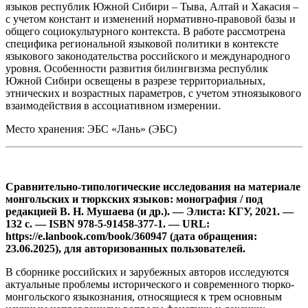
языков республик Южной Сибири – Тыва, Алтай и Хакасия –
с учетом констант и изменений нормативно-правовой базы и
общего социокультурного контекста. В работе рассмотрена
специфика региональной языковой политики в контексте
языкового законодательства российского и международного
уровня. Особенности развития билингвизма республик
Южной Сибири освещены в разрезе территориальных,
этнических и возрастных параметров, с учетом этноязыкового
взаимодействия в ассоциативном измерении.
Место хранения: ЭБС «Лань» (ЭБС)
Сравнительно-типологические исследования на материале
монгольских и тюркских языков: монография / под
редакцией В. Н. Мушаева (и др.). — Элиста: КГУ, 2021. —
132 с. — ISBN 978-5-91458-377-1. — URL:
https://e.lanbook.com/book/360947 (дата обращения:
23.06.2025), для авторизованных пользователей.
В сборнике российских и зарубежных авторов исследуются
актуальные проблемы исторического и современного тюрко-
монгольского языкознания, относящиеся к трем основным