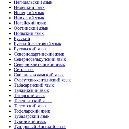
Негидальский язык
Немецкий язык
Ненецкий язык
Нивхский язык
Ногайский язык
Осетинский язык
Польский язык
Русский
Русский жестовый язык
Рутульский язык
Севернодаргинский язык
Северноселькупский язык
Севернохантыйский язык
Сето язык
Скольтско-саамский язык
Сургутски-хантыйский язык
Табасаранский язык
Таджикский язык
Татарский язык
Теленгитский язык
Телеутский язык
Тофаларский язык
Тубаларский язык
Тувинский язык
Тундровый Энецкий язык