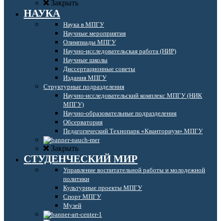
Закрыть
НАУКА
Наука в МПГУ
Научные мероприятия
Олимпиады МПГУ
Научно-исследовательская работа (НИР)
Научные школы
Диссертационные советы
Издания МПГУ
Структурные подразделения
Научно-исследовательский комплекс МПГУ (НИК
МПГУ)
Научно-образовательные подразделения
Обсерватория
Педагогический Технопарк «Кванториум» МПГУ
Закрыть
СТУДЕНЧЕСКИЙ МИР
Управление воспитательной работы и молодежной
политики
Культурные проекты МПГУ
Спорт МПГУ
Музей