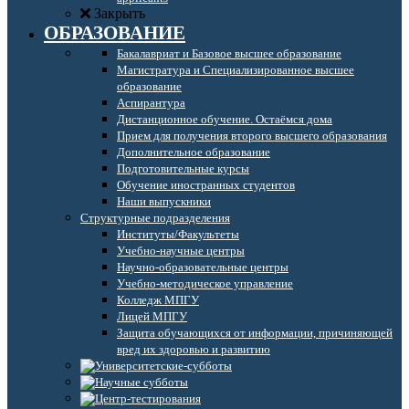
Закрыть
ОБРАЗОВАНИЕ
Бакалавриат и Базовое высшее образование
Магистратура и Специализированное высшее
образование
Аспирантура
Дистанционное обучение. Остаёмся дома
Прием для получения второго высшего образования
Дополнительное образование
Подготовительные курсы
Обучение иностранных студентов
Наши выпускники
Структурные подразделения
Институты/Факультеты
Учебно-научные центры
Научно-образовательные центры
Учебно-методическое управление
Колледж МПГУ
Лицей МПГУ
Защита обучающихся от информации, причиняющей
вред их здоровью и развитию