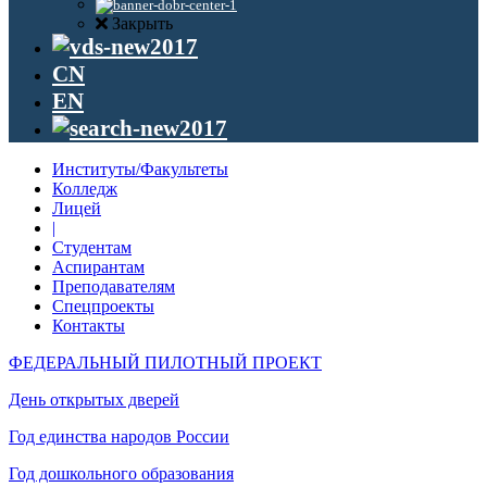
Закрыть
CN
EN
Институты/Факультеты
Колледж
Лицей
|
Студентам
Аспирантам
Преподавателям
Спецпроекты
Контакты
ФЕДЕРАЛЬНЫЙ ПИЛОТНЫЙ ПРОЕКТ
День открытых дверей
Год единства народов России
Год дошкольного образования