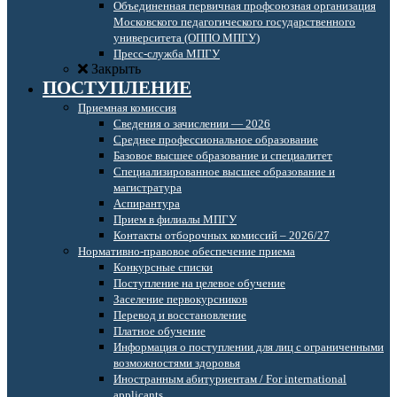
Объединенная первичная профсоюзная организация
Московского педагогического государственного
университета (ОППО МПГУ)
Пресс-служба МПГУ
Закрыть
ПОСТУПЛЕНИЕ
Приемная комиссия
Сведения о зачислении — 2026
Среднее профессиональное образование
Базовое высшее образование и специалитет
Специализированное высшее образование и
магистратура
Аспирантура
Прием в филиалы МПГУ
Контакты отборочных комиссий – 2026/27
Нормативно-правовое обеспечение приема
Конкурсные списки
Поступление на целевое обучение
Заселение первокурсников
Перевод и восстановление
Платное обучение
Информация о поступлении для лиц с ограниченными
возможностями здоровья
Иностранным абитуриентам / For international
applicants