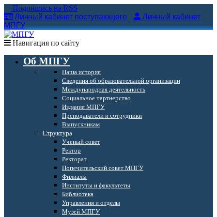
Подпишись на RSS
Личный кабинет поступающего
Личный кабинет
МПГУ
Навигация по сайту
Об МПГУ
Наша история
Сведения об образовательной организации
Международная деятельность
Социальное партнерство
Издания МПГУ
Преподаватели и сотрудники
Выпускникам
Структура
Ученый совет
Ректор
Ректорат
Попечительский совет МПГУ
Филиалы
Институты и факультеты
Библиотека
Управления и отделы
Музей МПГУ