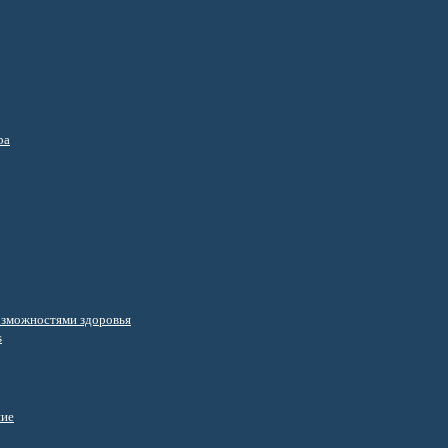
ра
озможностями здоровья
s
ние