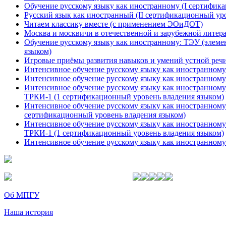
Обучение русскому языку как иностранному (I сертифик
Русский язык как иностранный (II сертификационный ур
Читаем классику вместе (с применением ЭОиДОТ)
Москва и москвичи в отечественной и зарубежной лите
Обучение русскому языку как иностранному: ТЭУ (элеме
языком)
Игровые приёмы развития навыков и умений устной ре
Интенсивное обучение русскому языку как иностранному
Интенсивное обучение русскому языку как иностранному
Интенсивное обучение русскому языку как иностранному
ТРКИ-1 (1 сертификационный уровень владения языком)
Интенсивное обучение русскому языку как иностранному
сертификационный уровень владения языком)
Интенсивное обучение русскому языку как иностранному
ТРКИ-1 (1 сертификационный уровень владения языком)
Интенсивное обучение русскому языку как иностранному
Об МПГУ
Наша история