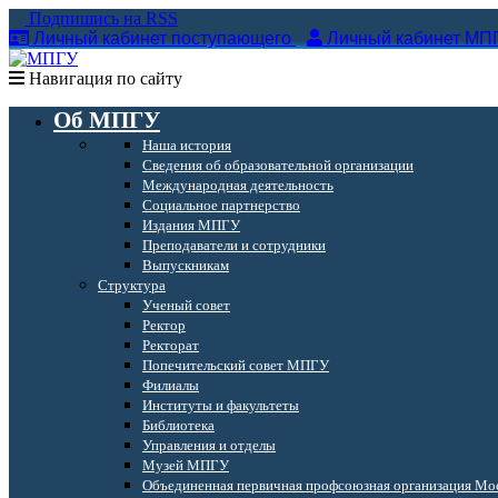
Подпишись на RSS
Личный кабинет поступающего
Личный кабинет МП
Навигация по сайту
Об МПГУ
Наша история
Сведения об образовательной организации
Международная деятельность
Социальное партнерство
Издания МПГУ
Преподаватели и сотрудники
Выпускникам
Структура
Ученый совет
Ректор
Ректорат
Попечительский совет МПГУ
Филиалы
Институты и факультеты
Библиотека
Управления и отделы
Музей МПГУ
Объединенная первичная профсоюзная организация Мос