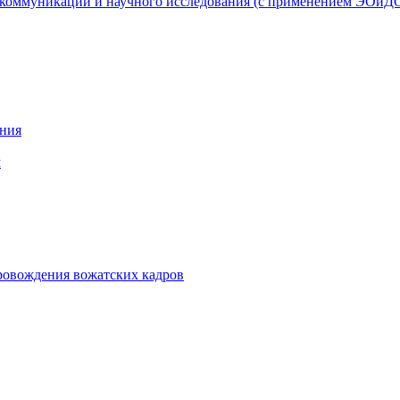
 коммуникации и научного исследования (с применением ЭОиД
ания
м
ровождения вожатских кадров