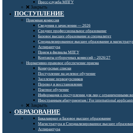
Пресс-служба МПГУ
Закрыть
ПОСТУПЛЕНИЕ
Приемная комиссия
Сведения о зачислении — 2026
Среднее профессиональное образование
Базовое высшее образование и специалитет
Специализированное высшее образование и магистрату
Аспирантура
Прием в филиалы МПГУ
Контакты отборочных комиссий – 2026/27
Нормативно-правовое обеспечение приема
Конкурсные списки
Поступление на целевое обучение
Заселение первокурсников
Перевод и восстановление
Платное обучение
Информация о поступлении для лиц с ограниченными в
Иностранным абитуриентам / For international applicant
Закрыть
ОБРАЗОВАНИЕ
Бакалавриат и Базовое высшее образование
Магистратура и Специализированное высшее образова
Аспирантура