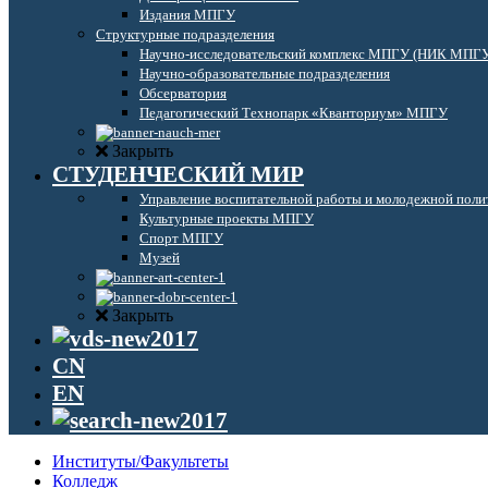
Издания МПГУ
Структурные подразделения
Научно-исследовательский комплекс МПГУ (НИК МПГ
Научно-образовательные подразделения
Обсерватория
Педагогический Технопарк «Кванториум» МПГУ
Закрыть
СТУДЕНЧЕСКИЙ МИР
Управление воспитательной работы и молодежной поли
Культурные проекты МПГУ
Спорт МПГУ
Музей
Закрыть
CN
EN
Институты/Факультеты
Колледж