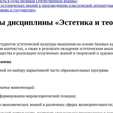
асть в годы Великой Отечественной Войны»
сторических реалий в произведениях классической литератур
ковь и государство»
 дисциплины «Эстетика и тео
тудентов эстетической культуры мышления на основе базовых к
 контекстах, а также в результате овладения эстетическим анал
щества и реализации полученных знаний в творческой и художе
граммы
ной по выбору вариативной части образовательных программ.
звитие компетенций:
 формирования мировоззренческой позиции;
-экономических знаний в различных сферах жизнедеятельности;