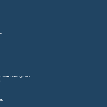
ра
озможностями здоровья
s
ние