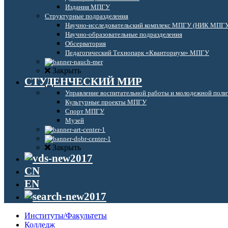
Издания МПГУ
Структурные подразделения
Научно-исследовательский комплекс МПГУ (НИК МПГ
Научно-образовательные подразделения
Обсерватория
Педагогический Технопарк «Кванториум» МПГУ
Закрыть
СТУДЕНЧЕСКИЙ МИР
Управление воспитательной работы и молодежной поли
Культурные проекты МПГУ
Спорт МПГУ
Музей
Закрыть
CN
EN
Институты/Факультеты
Колледж