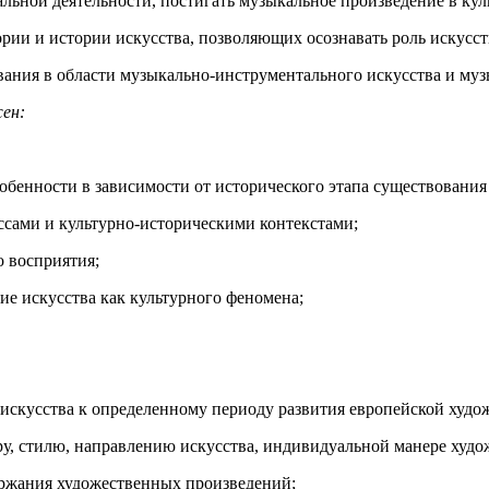
льной деятельности, постигать музыкальное произведение в кул
рии и истории искусства, позволяющих осознавать роль искусст
ания в области музыкально-инструментального искусства и муз
жен:
собенности в зависимости от исторического этапа существования
ссами и культурно-историческими контекстами;
о восприятия;
ие искусства как культурного феномена;
искусства к определенному периоду развития европейской худо
у, стилю, направлению искусства, индивидуальной манере худо
ержания художественных произведений;