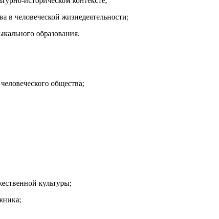
ьтурно-историческом контексте,
ва в человеческой жизнедеятельности;
ыкального образования.
 человеческого общества;
жественной культуры;
жника;