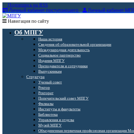
Подпишись на RSS
Личный кабинет поступающего
Личный кабинет МП
Навигация по сайту
Об МПГУ
Наша история
Сведения об образовательной организации
Международная деятельность
Социальное партнерство
Издания МПГУ
Преподаватели и сотрудники
Выпускникам
Структура
Ученый совет
Ректор
Ректорат
Попечительский совет МПГУ
Филиалы
Институты и факультеты
Библиотека
Управления и отделы
Музей МПГУ
Объединенная первичная профсоюзная организация Мос