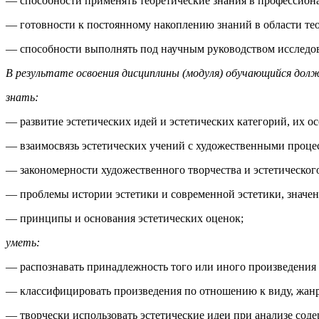
— способности применять теоретические знания в профессиона
— готовности к постоянному накоплению знаний в области тео
— способности выполнять под научным руководством исследов
В результате освоения дисциплины (модуля) обучающийся дол
знать:
— развитие эстетических идей и эстетических категорий, их о
— взаимосвязь эстетических учений с художественными проце
— закономерности художественного творчества и эстетическог
— проблемы истории эстетики и современной эстетики, значен
— принципы и основания эстетических оценок;
уметь:
— распознавать принадлежность того или иного произведения 
— классифицировать произведения по отношению к виду, жанр
— творчески использовать эстетические идеи при анализе сод