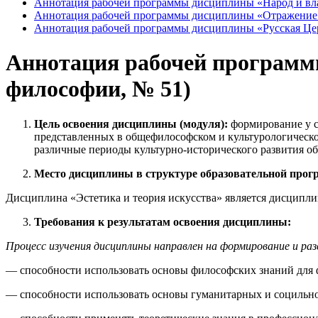
Аннотация рабочей программы дисциплины «Народ и вл
Аннотация рабочей программы дисциплины «Отражение и
Аннотация рабочей программы дисциплины «Русская Цер
Аннотация рабочей программы
философии, № 51)
Цель освоения дисциплины (модуля):
формирование у с
представленных в общефилософском и культурологическом
различные периоды культурно-исторического развития об
Место дисциплины в структуре образовательной про
Дисциплина «Эстетика и теория искусства» является дисципли
Требования к результатам освоения дисциплины:
Процесс изучения дисциплины направлен на формирование и ра
— способности использовать основы философских знаний для
— способности использовать основы гуманитарных и социльно