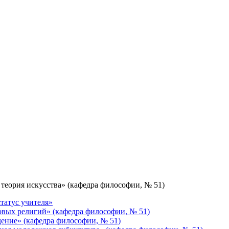
еория искусства» (кафедра философии, № 51)
татус учителя»
вых религий» (кафедра философии, № 51)
ение» (кафедра философии, № 51)