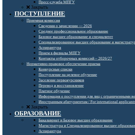
Пресс-служба МПГУ
Закрыть
ПОСТУПЛЕНИЕ
Приемная комиссия
Сведения о зачислении — 2026
Среднее профессиональное образование
Базовое высшее образование и специалитет
Специализированное высшее образование и магистрату
Аспирантура
Прием в филиалы МПГУ
Контакты отборочных комиссий – 2026/27
Нормативно-правовое обеспечение приема
Конкурсные списки
Поступление на целевое обучение
Заселение первокурсников
Перевод и восстановление
Платное обучение
Информация о поступлении для лиц с ограниченными в
Иностранным абитуриентам / For international applicant
Закрыть
ОБРАЗОВАНИЕ
Бакалавриат и Базовое высшее образование
Магистратура и Специализированное высшее образова
Аспирантура