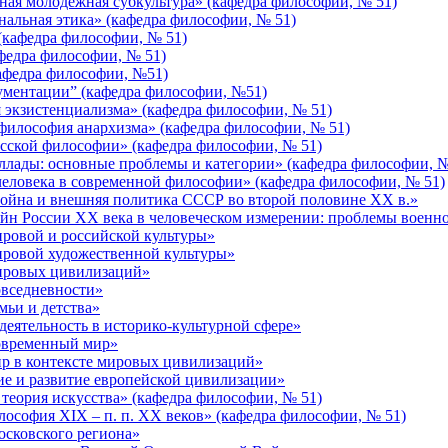
я молодежная субкультура» (кафедра философии, № 51)
льная этика» (кафедра философии, № 51)
кафедра философии, № 51)
федра философии, № 51)
афедра философии, №51)
ументации” (кафедра философии, №51)
экзистенциализма» (кафедра философии, № 51)
илософия анархизма» (кафедра философии, № 51)
сской философии» (кафедра философии, № 51)
лады: основные проблемы и категории» (кафедра философии, №
ловека в современной философии» (кафедра философии, № 51)
ойна и внешняя политика СССР во второй половине ХХ в.»
н России ХХ века в человеческом измерении: проблемы военно
ровой и российской культуры»
ровой художественной культуры»
ировых цивилизаций»
вседневности»
ьи и детства»
еятельность в историко-культурной сфере»
овременный мир»
р в контексте мировых цивилизаций»
е и развитие европейской цивилизации»
еория искусства» (кафедра философии, № 51)
софия XIX – п. п. XX веков» (кафедра философии, № 51)
сковского региона»