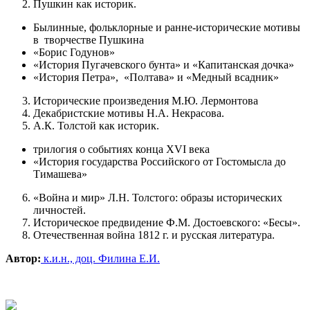
Пушкин как историк.
Былинные, фольклорные и ранне-исторические мотивы
в творчестве Пушкина
«Борис Годунов»
«История Пугачевского бунта» и «Капитанская дочка»
«История Петра», «Полтава» и «Медный всадник»
Исторические произведения М.Ю. Лермонтова
Декабристские мотивы Н.А. Некрасова.
А.К. Толстой как историк.
трилогия о событиях конца XVI века
«История государства Российского от Гостомысла до
Тимашева»
«Война и мир» Л.Н. Толстого: образы исторических
личностей.
Историческое предвидение Ф.М. Достоевского: «Бесы».
Отечественная война 1812 г. и русская литература.
Автор:
к.и.н., доц. Филина Е.И.