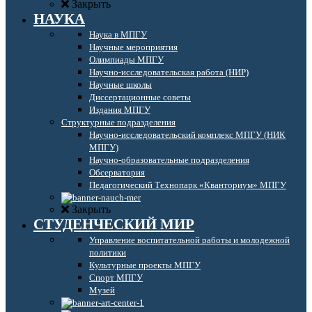
Закрыть
НАУКА
Наука в МПГУ
Научные мероприятия
Олимпиады МПГУ
Научно-исследовательская работа (НИР)
Научные школы
Диссертационные советы
Издания МПГУ
Структурные подразделения
Научно-исследовательский комплекс МПГУ (НИК
МПГУ)
Научно-образовательные подразделения
Обсерватория
Педагогический Технопарк «Кванториум» МПГУ
Закрыть
СТУДЕНЧЕСКИЙ МИР
Управление воспитательной работы и молодежной
политики
Культурные проекты МПГУ
Спорт МПГУ
Музей