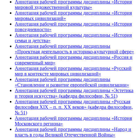
Аннотация рабочей программы дисциплины «История
мировой художественной культуры»
Аннотация рабочей программы дисциплины «История
мировых цивилизаций»
Аннотация рабочей программы дисциплины «История
повседневности»
Аннотация рабочей программы дисциплины «История
семьи и детства»
Аннотация рабочей программы дисциплины
«Проектная деятельность в историко-культурной сфере»
Аннотация рабочей программы дисциплины «Россия и
современный мир»
Аннотация рабочей программы дисциплины «Русский
мир в контексте мировых цивилизаций»
Аннотация рабочей программы дисциплины
«Становление и развитие европейской цивилизации»
Аннотация рабочей программы дисциплины «Эстетика
и теория искусства» (кафедра философии, № 51)
Аннотация рабочей программы дисциплины «Русская
философия XIX – п. п. XX веков» (кафедра философии,
№ 51)
Аннотация рабочей программы дисциплины «История
Московского региона»
Аннотация рабочей программы дисциплины «Народ и
власть в годы Великой Отечественной Войны»