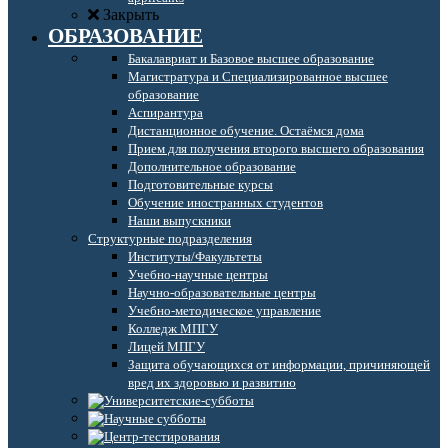
Закрыть
ОБРАЗОВАНИЕ
Бакалавриат и Базовое высшее образование
Магистратура и Специализированное высшее
образование
Аспирантура
Дистанционное обучение. Остаёмся дома
Прием для получения второго высшего образования
Дополнительное образование
Подготовительные курсы
Обучение иностранных студентов
Наши выпускники
Структурные подразделения
Институты/Факультеты
Учебно-научные центры
Научно-образовательные центры
Учебно-методическое управление
Колледж МПГУ
Лицей МПГУ
Защита обучающихся от информации, причиняющей
вред их здоровью и развитию