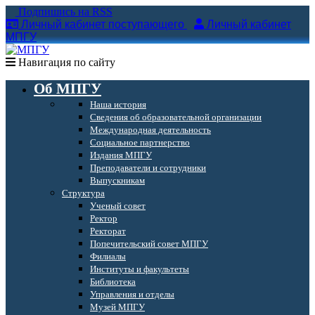
Подпишись на RSS
Личный кабинет поступающего
Личный кабинет
МПГУ
Навигация по сайту
Об МПГУ
Наша история
Сведения об образовательной организации
Международная деятельность
Социальное партнерство
Издания МПГУ
Преподаватели и сотрудники
Выпускникам
Структура
Ученый совет
Ректор
Ректорат
Попечительский совет МПГУ
Филиалы
Институты и факультеты
Библиотека
Управления и отделы
Музей МПГУ