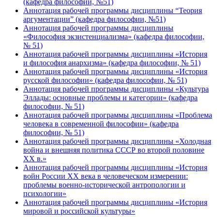
(кафедра философии, №51)
Аннотация рабочей программы дисциплины “Теория
аргументации” (кафедра философии, №51)
Аннотация рабочей программы дисциплины
«Философия экзистенциализма» (кафедра философии,
№ 51)
Аннотация рабочей программы дисциплины «История
и философия анархизма» (кафедра философии, № 51)
Аннотация рабочей программы дисциплины «История
русской философии» (кафедра философии, № 51)
Аннотация рабочей программы дисциплины «Культура
Эллады: основные проблемы и категории» (кафедра
философии, № 51)
Аннотация рабочей программы дисциплины «Проблема
человека в современной философии» (кафедра
философии, № 51)
Аннотация рабочей программы дисциплины «Холодная
война и внешняя политика СССР во второй половине
ХХ в.»
Аннотация рабочей программы дисциплины «История
войн России ХХ века в человеческом измерении:
проблемы военно-исторической антропологии и
психологии»
Аннотация рабочей программы дисциплины «История
мировой и российской культуры»