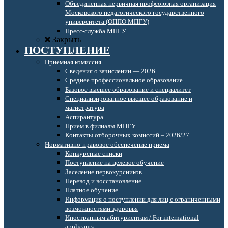
Объединенная первичная профсоюзная организация
Московского педагогического государственного
университета (ОППО МПГУ)
Пресс-служба МПГУ
Закрыть
ПОСТУПЛЕНИЕ
Приемная комиссия
Сведения о зачислении — 2026
Среднее профессиональное образование
Базовое высшее образование и специалитет
Специализированное высшее образование и
магистратура
Аспирантура
Прием в филиалы МПГУ
Контакты отборочных комиссий – 2026/27
Нормативно-правовое обеспечение приема
Конкурсные списки
Поступление на целевое обучение
Заселение первокурсников
Перевод и восстановление
Платное обучение
Информация о поступлении для лиц с ограниченными
возможностями здоровья
Иностранным абитуриентам / For international
applicants