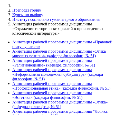
Преподавателям
Курсы по выбору
Институт социально-гуманитарного образования
Аннотация рабочей программы дисциплины
«Отражение исторических реалий в произведениях
классической литературы»
Аннотация рабочей программы дисциплины «Правовой
статус учителя»
Аннотация рабочей программы дисциплины «Этика
мировых религий» (кафедра философии, № 51)
Аннотация рабочей программы дисциплины
«Религиоведение» (кафедра философии, № 51)
Аннотация рабочей программы дисциплины
«Неформальная молодежная субкультура» (кафедра
философии, № 51)
Аннотация рабочей программы дисциплины
«Профессиональная этика» (кафедра философии, № 51)
Аннотация рабочей программы дисциплины
«Эстетика» (кафедра философии, № 51)
Аннотация рабочей программы дисциплины «Этика»
(кафедра философии, № 51)
Аннотация рабочей программы дисциплины “Логика”