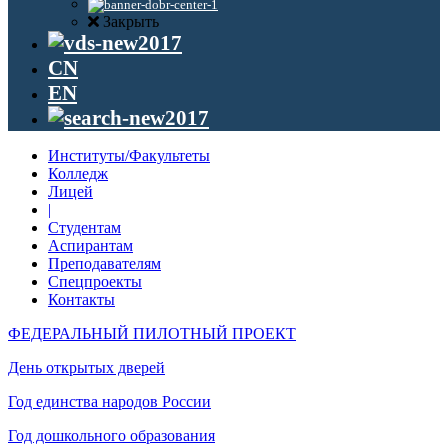
Закрыть
CN
EN
Институты/Факультеты
Колледж
Лицей
|
Студентам
Аспирантам
Преподавателям
Спецпроекты
Контакты
ФЕДЕРАЛЬНЫЙ ПИЛОТНЫЙ ПРОЕКТ
День открытых дверей
Год единства народов России
Год дошкольного образования