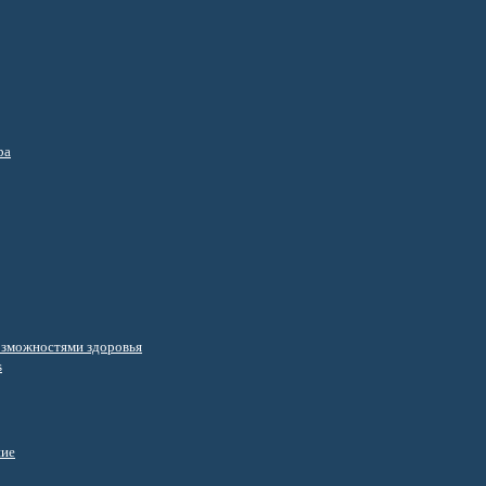
ра
озможностями здоровья
s
ние