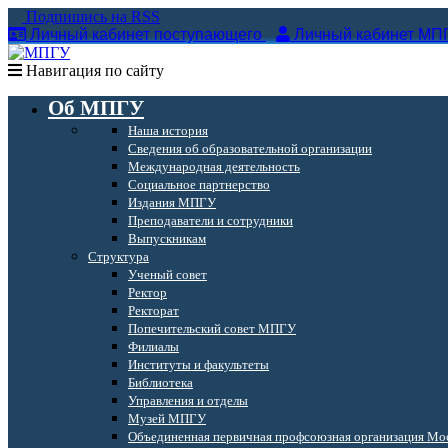
Подпишись на RSS
Личный кабинет поступающего
Личный кабинет МП
Навигация по сайту
Об МПГУ
Наша история
Сведения об образовательной организации
Международная деятельность
Социальное партнерство
Издания МПГУ
Преподаватели и сотрудники
Выпускникам
Структура
Ученый совет
Ректор
Ректорат
Попечительский совет МПГУ
Филиалы
Институты и факультеты
Библиотека
Управления и отделы
Музей МПГУ
Объединенная первичная профсоюзная организация Мос