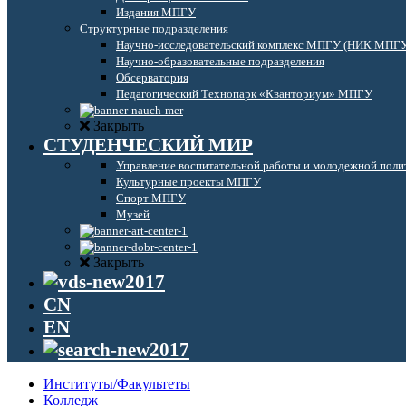
Издания МПГУ
Структурные подразделения
Научно-исследовательский комплекс МПГУ (НИК МПГ
Научно-образовательные подразделения
Обсерватория
Педагогический Технопарк «Кванториум» МПГУ
Закрыть
СТУДЕНЧЕСКИЙ МИР
Управление воспитательной работы и молодежной поли
Культурные проекты МПГУ
Спорт МПГУ
Музей
Закрыть
CN
EN
Институты/Факультеты
Колледж