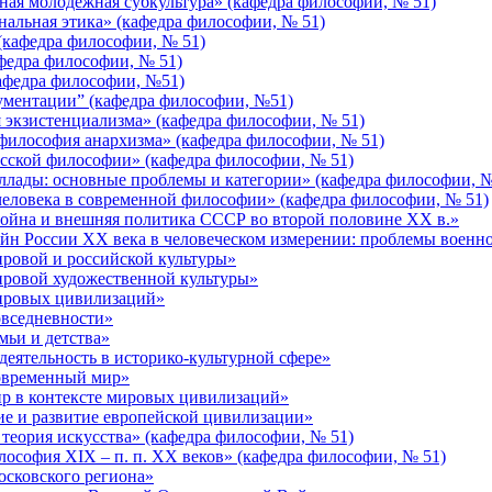
я молодежная субкультура» (кафедра философии, № 51)
льная этика» (кафедра философии, № 51)
кафедра философии, № 51)
федра философии, № 51)
афедра философии, №51)
ументации” (кафедра философии, №51)
экзистенциализма» (кафедра философии, № 51)
илософия анархизма» (кафедра философии, № 51)
сской философии» (кафедра философии, № 51)
лады: основные проблемы и категории» (кафедра философии, №
ловека в современной философии» (кафедра философии, № 51)
ойна и внешняя политика СССР во второй половине ХХ в.»
н России ХХ века в человеческом измерении: проблемы военно
ровой и российской культуры»
ровой художественной культуры»
ировых цивилизаций»
вседневности»
ьи и детства»
еятельность в историко-культурной сфере»
овременный мир»
р в контексте мировых цивилизаций»
е и развитие европейской цивилизации»
еория искусства» (кафедра философии, № 51)
софия XIX – п. п. XX веков» (кафедра философии, № 51)
сковского региона»