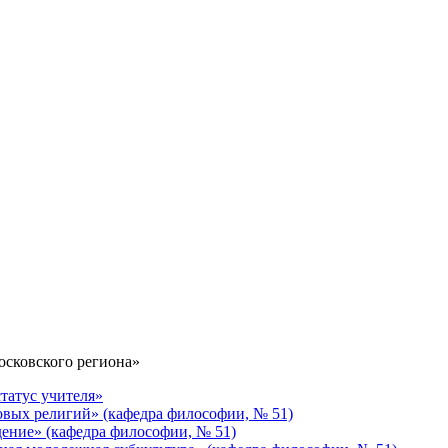
сковского региона»
татус учителя»
вых религий» (кафедра философии, № 51)
ение» (кафедра философии, № 51)