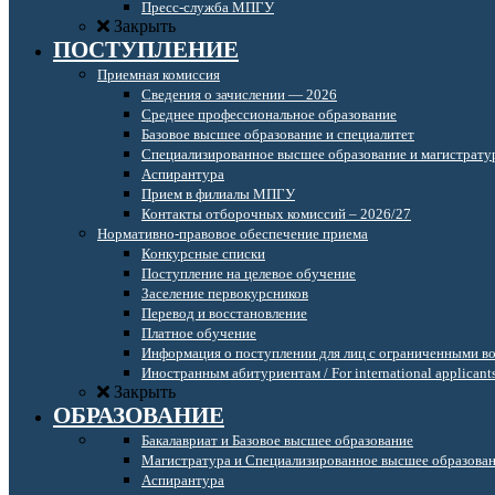
Пресс-служба МПГУ
Закрыть
ПОСТУПЛЕНИЕ
Приемная комиссия
Сведения о зачислении — 2026
Среднее профессиональное образование
Базовое высшее образование и специалитет
Специализированное высшее образование и магистрату
Аспирантура
Прием в филиалы МПГУ
Контакты отборочных комиссий – 2026/27
Нормативно-правовое обеспечение приема
Конкурсные списки
Поступление на целевое обучение
Заселение первокурсников
Перевод и восстановление
Платное обучение
Информация о поступлении для лиц с ограниченными в
Иностранным абитуриентам / For international applicant
Закрыть
ОБРАЗОВАНИЕ
Бакалавриат и Базовое высшее образование
Магистратура и Специализированное высшее образова
Аспирантура