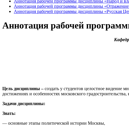
Аннотация рабочей программы дисциплины «Народ и вл
Аннотация рабочей программы дисциплины «Отражение и
Аннотация рабочей программы дисциплины «Русская Цер
Аннотация рабочей программ
Кафедр
Цель дисциплины –
создать у студентов целостное видение мн
достижениях и особенностях московского градостроительства, 
Задачи дисциплины:
Знать:
— основные этапы политической истории Москвы,