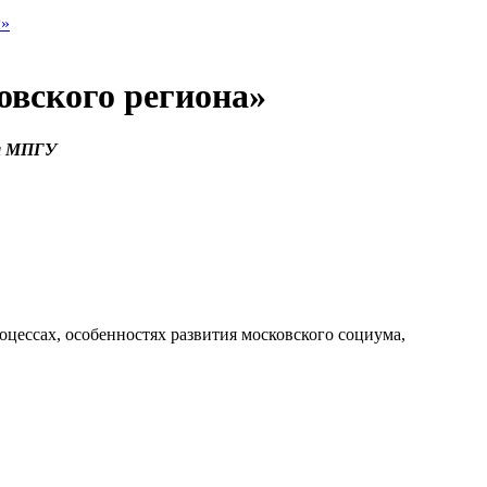
ы»
вского региона»
ия МПГУ
оцессах, особенностях развития московского социума,