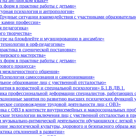
 на английском языке»
 форм в практике работы с детьми»
урная психология и антропология»
рудные ситуации взаимодействия с участниками образовательн
 камни профессии»
 педагогика»
го творчества»
ре на блокфлейте и музицированию в ансамбле»
технологии в орф-педагогике»
рактика в сценической постановке»
нерского мастерства»
 форм в практике работы с детьми»
ового процесса»
я межличностного общения»
Психология самосознания и самопонимания»
ное образование лиц с умственной отсталостью»
тия в возрастной и специальной психологии» Б.1.В.ДВ.1.
а профессиональной деформации специалистов, работающих с 
кционные занятия по развитию высших психических функций у
ское сопровождение трудовой деятельности лиц с ОВЗ»
ка с ОВЗ в контексте внутрисемейных и макросоциальных про
кие технологии включения лиц с умственной отсталостью в пр
музыкально-ритмической деятельности обучающихся с легкой 
 экологической культуры, здорового и безопасного образа жи
ктика отклонений в развитии»