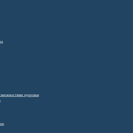
ра
озможностями здоровья
s
ние