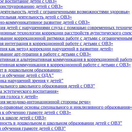
е воспитание детей с ОВЗ»
онструированию детей с ОВЗ»
деятельность детей с ограниченными возможностями здоровья»
ельная деятельность детей с ОВЗ»
о-коммуникативное развитие детей с ОВЗ»
я детей с нарушениями слуха с помощью современных техниче
онные технологии коррекции расстройств аутистического спек
вание коррекционной ритмики работе с детьми с ограниченным
 интеграция в коррекционной работе с детьми с ОВЗ»
ия как метод коррекции нарушений в развитии детей»
ание арт-терапии в работе с детьми с ОВЗ»
ивная и альтернативная коммуникация в коррекционной работе
тивная коммуникация в коррекционной работе с детьми с ОВЗ»
т в дошкольном образовании»
 и обучение детей с ОДА”
ка нарушений зрения у детей”
ального школьного образования детей с ОВЗ”
 эстетического воспитания»
я голоса у детей»
ия мелодико-интонационной стороны речи»
-правовые основы специального и инклюзивного образования»
к обучению грамоте детей с ОВЗ»
 к школе детей с ОВЗ»
ость в дошкольном и школьном образовании детей с ОВЗ”
обучения грамоте детей с ОВЗ”