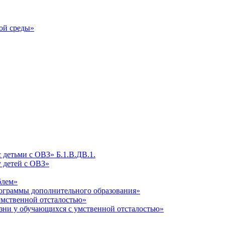
ой среды»
детьми с ОВЗ» Б.1.В.ДВ.1.
 детей с ОВЗ»
блем»
ограммы дополнительного образования»
умственной отсталостью»
зни у обучающихся с умственной отсталостью»