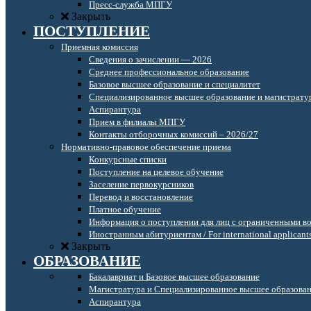
Пресс-служба МПГУ
Закрыть
ПОСТУПЛЕНИЕ
Приемная комиссия
Сведения о зачислении — 2026
Среднее профессиональное образование
Базовое высшее образование и специалитет
Специализированное высшее образование и магистрату
Аспирантура
Прием в филиалы МПГУ
Контакты отборочных комиссий – 2026/27
Нормативно-правовое обеспечение приема
Конкурсные списки
Поступление на целевое обучение
Заселение первокурсников
Перевод и восстановление
Платное обучение
Информация о поступлении для лиц с ограниченными в
Иностранным абитуриентам / For international applicant
Закрыть
ОБРАЗОВАНИЕ
Бакалавриат и Базовое высшее образование
Магистратура и Специализированное высшее образова
Аспирантура