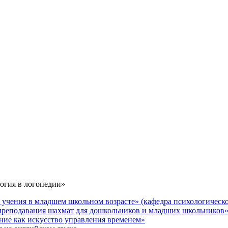
огия в логопедии»
чения в младшем школьном возрасте» (кафедра психологическ
реподавания шахмат для дошкольников и младших школьников
ие как искусство управления временем»