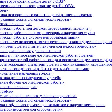
ие готовности к школе детей с ОВЗ”
енно-эстетическое развитие детей с ОВЗ»
речь»
ка психоречевого развития детей раннего возраста»
уальные формы логопедической работы»
огия в логопедии»
ческая работа при детском церебральном параличе»
ческая работа с лицами, имеющими нарушения слуха»
ческая работа в системе нейрореабилитации»
еская технология развития речевого дыхания у детей с наруш
я речи у детей с интеллектуальной недостаточностью»
ия произношения у дошкольников»
ция и планирование логопедической работы с детьми»
ия совместной работы логопеда и воспитателя детского сада дл
сти коррекции дизартрии у детей с минимальными нарушениям
сти логопедической работы с детьми-билингвами»
иональные нарушения голоса»
ктика речевых нарушений у детей»
ьные формы логопедической работы»
ологии в логопедии»
графия»
ские основы интеллектуальных нарушений»
уальные формы логопедической работы»
ка к обучению грамоте дошкольников с нарушениями речи»
ия произносительной стороны речи»