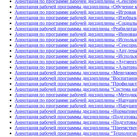
Аннотация по программе рабочей дисциплины «Сенсорно
Аннотация рабочей программы дисциплины «Обучение к
Аннотация по программе рабочей дисциплины «Игровая 
Аннотация по программе рабочей дисциплины «Изобразит
Аннотация по программе рабочей дисциплины «Социальн
Аннотация рабочей программы дисциплины «Реабилитаци
Аннотация по программе рабочей дисциплины «Инноваци
Аннотация по программе рабочей дисциплины «Использо
Аннотация по программе рабочей дисциплины «Сенсорная
Аннотация по программе рабочей дисциплины «Арт-терап
Аннотация по программе рабочей дисциплины «Использов
Аннотация по программе рабочей дисциплины «Аугментат
Аннотация по программе рабочей дисциплины «Альтерна
Аннотация рабочей программы дисциплины «Менеджмен
Аннотация рабочей программы дисциплины “Воспитание
Аннотация рабочей программы дисциплины “Профилакти
Аннотация рабочей программы дисциплины “Система нач
Аннотация по программе рабочей дисциплины «Методика
Аннотация по программе рабочей дисциплины «Нарушени
Аннотация по программе рабочей дисциплины «Нарушен
Аннотация рабочей программы дисциплины «Нормативно
Аннотация рабочей программы дисциплины «Подготовка 
Аннотация рабочей программы дисциплины «Подготовка
Аннотация рабочей программы дисциплины “Преемственн
Аннотация рабочей программы дисциплины “Технологии 