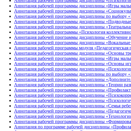
Аннотация рабочей программы дисциплины «Психология
Аннотация рабочей программы дисциплины «Игры малых
Аннотация рабочей программы дисциплины «Социокульт
Аннотация рабочей программы дисциплины по выбору «Т
Аннотация рабочей программы дисциплины «Подводные
Аннотация рабочей программы дисциплины «Театральная
Аннотация рабочей программы «Психология коллективно
Аннотация рабочей программы дисциплины «Обучение иг
Аннотация рабочей программы дисциплины «Вокальные 
Аннотация рабочей программы модуля «Педагогическая п
Аннотация рабочей программы дисциплины «Основы тре
Аннотация рабочей программы дисциплины «Игры малых
Аннотация рабочей программы дисциплины «Основы игр
Аннотация рабочей программы дисциплины «Психологи
Аннотация рабочей программы дисциплины по выбору «
Аннотация рабочей программы дисциплины «Дополнитель
Аннотация рабочей программы дисциплины «Теории разви
Аннотация рабочей программы дисциплины «Профилактик
Аннотация рабочей программы дисциплины «Психокорре
Аннотация рабочей программы дисциплины «Психологиче
Аннотация рабочей программы дисциплины «Семья ребен
Аннотация рабочей программы дисциплины «Педагогичес
Аннотация рабочей программы дисциплины «Технологии 
Аннотация рабочей программы дисциплины «Формирование
Аннотация по программе рабочей дисциплины «Профила