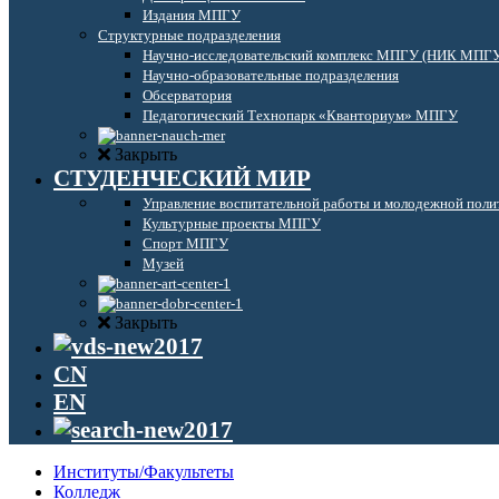
Издания МПГУ
Структурные подразделения
Научно-исследовательский комплекс МПГУ (НИК МПГ
Научно-образовательные подразделения
Обсерватория
Педагогический Технопарк «Кванториум» МПГУ
Закрыть
СТУДЕНЧЕСКИЙ МИР
Управление воспитательной работы и молодежной поли
Культурные проекты МПГУ
Спорт МПГУ
Музей
Закрыть
CN
EN
Институты/Факультеты
Колледж