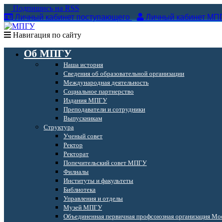
Подпишись на RSS
Личный кабинет поступающего
Личный кабинет МП
Навигация по сайту
Об МПГУ
Наша история
Сведения об образовательной организации
Международная деятельность
Социальное партнерство
Издания МПГУ
Преподаватели и сотрудники
Выпускникам
Структура
Ученый совет
Ректор
Ректорат
Попечительский совет МПГУ
Филиалы
Институты и факультеты
Библиотека
Управления и отделы
Музей МПГУ
Объединенная первичная профсоюзная организация Мос