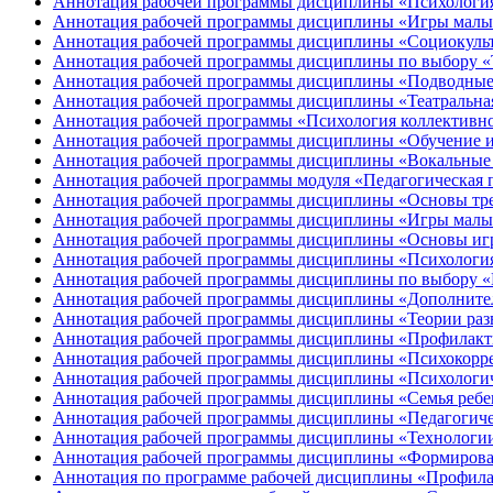
Аннотация рабочей программы дисциплины «Психология
Аннотация рабочей программы дисциплины «Игры малых
Аннотация рабочей программы дисциплины «Социокульт
Аннотация рабочей программы дисциплины по выбору «Т
Аннотация рабочей программы дисциплины «Подводные
Аннотация рабочей программы дисциплины «Театральная
Аннотация рабочей программы «Психология коллективно
Аннотация рабочей программы дисциплины «Обучение иг
Аннотация рабочей программы дисциплины «Вокальные 
Аннотация рабочей программы модуля «Педагогическая п
Аннотация рабочей программы дисциплины «Основы тре
Аннотация рабочей программы дисциплины «Игры малых
Аннотация рабочей программы дисциплины «Основы игр
Аннотация рабочей программы дисциплины «Психологи
Аннотация рабочей программы дисциплины по выбору «
Аннотация рабочей программы дисциплины «Дополнитель
Аннотация рабочей программы дисциплины «Теории разви
Аннотация рабочей программы дисциплины «Профилактик
Аннотация рабочей программы дисциплины «Психокорре
Аннотация рабочей программы дисциплины «Психологиче
Аннотация рабочей программы дисциплины «Семья ребен
Аннотация рабочей программы дисциплины «Педагогичес
Аннотация рабочей программы дисциплины «Технологии 
Аннотация рабочей программы дисциплины «Формирование
Аннотация по программе рабочей дисциплины «Профила