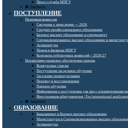
Пресс-служба МПГУ
Закрыть
ПОСТУПЛЕНИЕ
Приемная комиссия
Сведения о зачислении — 2026
Среднее профессиональное образование
Базовое высшее образование и специалитет
Специализированное высшее образование и магистрату
Аспирантура
Прием в филиалы МПГУ
Контакты отборочных комиссий – 2026/27
Нормативно-правовое обеспечение приема
Конкурсные списки
Поступление на целевое обучение
Заселение первокурсников
Перевод и восстановление
Платное обучение
Информация о поступлении для лиц с ограниченными в
Иностранным абитуриентам / For international applicant
Закрыть
ОБРАЗОВАНИЕ
Бакалавриат и Базовое высшее образование
Магистратура и Специализированное высшее образова
Аспирантура