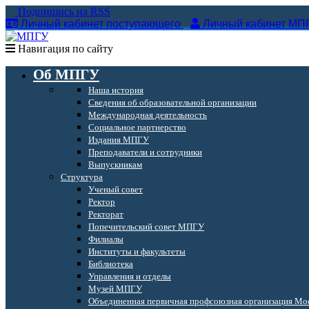
Подпишись на RSS
Личный кабинет поступающего
Личный кабинет МП
Навигация по сайту
Об МПГУ
Наша история
Сведения об образовательной организации
Международная деятельность
Социальное партнерство
Издания МПГУ
Преподаватели и сотрудники
Выпускникам
Структура
Ученый совет
Ректор
Ректорат
Попечительский совет МПГУ
Филиалы
Институты и факультеты
Библиотека
Управления и отделы
Музей МПГУ
Объединенная первичная профсоюзная организация Мос