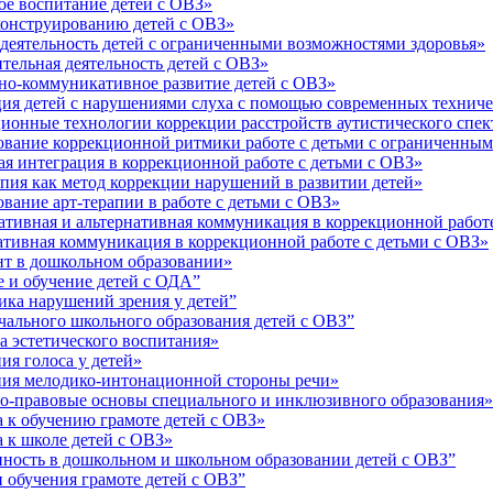
е воспитание детей с ОВЗ»
онструированию детей с ОВЗ»
деятельность детей с ограниченными возможностями здоровья»
ельная деятельность детей с ОВЗ»
о-коммуникативное развитие детей с ОВЗ»
я детей с нарушениями слуха с помощью современных техниче
онные технологии коррекции расстройств аутистического спек
вание коррекционной ритмики работе с детьми с ограниченным
 интеграция в коррекционной работе с детьми с ОВЗ»
ия как метод коррекции нарушений в развитии детей»
ание арт-терапии в работе с детьми с ОВЗ»
ивная и альтернативная коммуникация в коррекционной работе
тивная коммуникация в коррекционной работе с детьми с ОВЗ»
т в дошкольном образовании»
 и обучение детей с ОДА”
ка нарушений зрения у детей”
ального школьного образования детей с ОВЗ”
 эстетического воспитания»
я голоса у детей»
ия мелодико-интонационной стороны речи»
-правовые основы специального и инклюзивного образования»
к обучению грамоте детей с ОВЗ»
 к школе детей с ОВЗ»
ость в дошкольном и школьном образовании детей с ОВЗ”
обучения грамоте детей с ОВЗ”