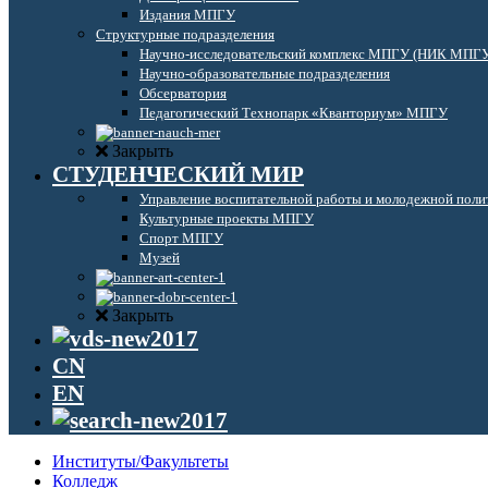
Издания МПГУ
Структурные подразделения
Научно-исследовательский комплекс МПГУ (НИК МПГ
Научно-образовательные подразделения
Обсерватория
Педагогический Технопарк «Кванториум» МПГУ
Закрыть
СТУДЕНЧЕСКИЙ МИР
Управление воспитательной работы и молодежной поли
Культурные проекты МПГУ
Спорт МПГУ
Музей
Закрыть
CN
EN
Институты/Факультеты
Колледж