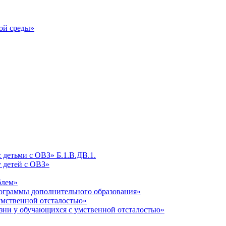
ой среды»
детьми с ОВЗ» Б.1.В.ДВ.1.
 детей с ОВЗ»
блем»
ограммы дополнительного образования»
умственной отсталостью»
зни у обучающихся с умственной отсталостью»