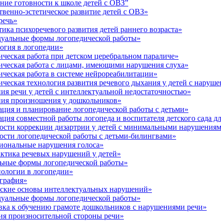
ие готовности к школе детей с ОВЗ”
енно-эстетическое развитие детей с ОВЗ»
речь»
ка психоречевого развития детей раннего возраста»
уальные формы логопедической работы»
огия в логопедии»
ческая работа при детском церебральном параличе»
ческая работа с лицами, имеющими нарушения слуха»
ческая работа в системе нейрореабилитации»
еская технология развития речевого дыхания у детей с наруш
я речи у детей с интеллектуальной недостаточностью»
ия произношения у дошкольников»
ция и планирование логопедической работы с детьми»
ия совместной работы логопеда и воспитателя детского сада дл
сти коррекции дизартрии у детей с минимальными нарушениям
сти логопедической работы с детьми-билингвами»
иональные нарушения голоса»
ктика речевых нарушений у детей»
ьные формы логопедической работы»
ологии в логопедии»
графия»
ские основы интеллектуальных нарушений»
уальные формы логопедической работы»
ка к обучению грамоте дошкольников с нарушениями речи»
ия произносительной стороны речи»