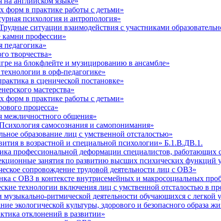
 на английском языке»
 форм в практике работы с детьми»
урная психология и антропология»
рудные ситуации взаимодействия с участниками образовательн
 камни профессии»
 педагогика»
го творчества»
ре на блокфлейте и музицированию в ансамбле»
технологии в орф-педагогике»
рактика в сценической постановке»
нерского мастерства»
 форм в практике работы с детьми»
ового процесса»
я межличностного общения»
Психология самосознания и самопонимания»
ное образование лиц с умственной отсталостью»
тия в возрастной и специальной психологии» Б.1.В.ДВ.1.
а профессиональной деформации специалистов, работающих с 
кционные занятия по развитию высших психических функций у
ское сопровождение трудовой деятельности лиц с ОВЗ»
ка с ОВЗ в контексте внутрисемейных и макросоциальных про
кие технологии включения лиц с умственной отсталостью в пр
музыкально-ритмической деятельности обучающихся с легкой 
 экологической культуры, здорового и безопасного образа жи
ктика отклонений в развитии»