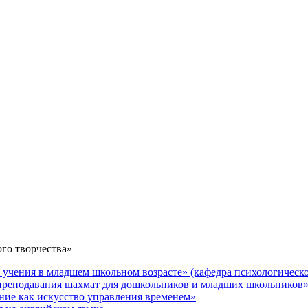
го творчества»
чения в младшем школьном возрасте» (кафедра психологическ
реподавания шахмат для дошкольников и младших школьников
ие как искусство управления временем»