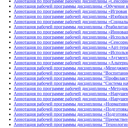
Аннотация по программе рабочей дисциплины «Сенсорно
Аннотация рабочей программы дисциплины «Обучение к
Аннотация по программе рабочей дисциплины «Игровая 
Аннотация по программе рабочей дисциплины «Изобразит
Аннотация по программе рабочей дисциплины «Социальн
Аннотация рабочей программы дисциплины «Реабилитаци
Аннотация по программе рабочей дисциплины «Инноваци
Аннотация по программе рабочей дисциплины «Использо
Аннотация по программе рабочей дисциплины «Сенсорная
Аннотация по программе рабочей дисциплины «Арт-терап
Аннотация по программе рабочей дисциплины «Использов
Аннотация по программе рабочей дисциплины «Аугментат
Аннотация по программе рабочей дисциплины «Альтерна
Аннотация рабочей программы дисциплины «Менеджмен
Аннотация рабочей программы дисциплины “Воспитание
Аннотация рабочей программы дисциплины “Профилакти
Аннотация рабочей программы дисциплины “Система нач
Аннотация по программе рабочей дисциплины «Методика
Аннотация по программе рабочей дисциплины «Нарушени
Аннотация по программе рабочей дисциплины «Нарушен
Аннотация рабочей программы дисциплины «Нормативно
Аннотация рабочей программы дисциплины «Подготовка 
Аннотация рабочей программы дисциплины «Подготовка
Аннотация рабочей программы дисциплины “Преемственн
Аннотация рабочей программы дисциплины “Технологии 