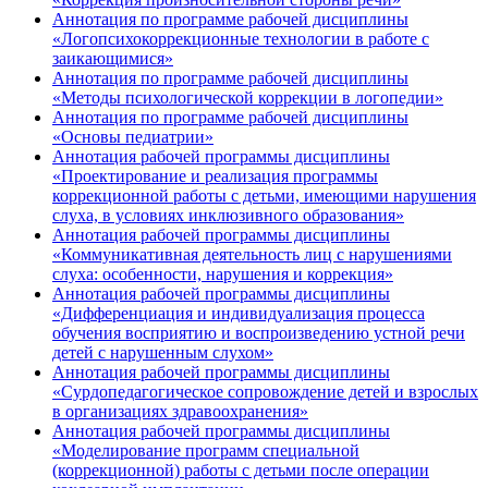
Аннотация по программе рабочей дисциплины
«Логопсихокоррекционные технологии в работе с
заикающимися»
Аннотация по программе рабочей дисциплины
«Методы психологической коррекции в логопедии»
Аннотация по программе рабочей дисциплины
«Основы педиатрии»
Аннотация рабочей программы дисциплины
«Проектирование и реализация программы
коррекционной работы с детьми, имеющими нарушения
слуха, в условиях инклюзивного образования»
Аннотация рабочей программы дисциплины
«Коммуникативная деятельность лиц с нарушениями
слуха: особенности, нарушения и коррекция»
Аннотация рабочей программы дисциплины
«Дифференциация и индивидуализация процесса
обучения восприятию и воспроизведению устной речи
детей с нарушенным слухом»
Аннотация рабочей программы дисциплины
«Сурдопедагогическое сопровождение детей и взрослых
в организациях здравоохранения»
Аннотация рабочей программы дисциплины
«Моделирование программ специальной
(коррекционной) работы с детьми после операции