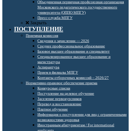
Объединенная первичная профсоюзная организация
Московского педагогического государственного
университета (ОППО МПГУ)
Пресс-служба МПГУ
Закрыть
ПОСТУПЛЕНИЕ
Приемная комиссия
Сведения о зачислении — 2026
Среднее профессиональное образование
Базовое высшее образование и специалитет
Специализированное высшее образование и
магистратура
Аспирантура
Прием в филиалы МПГУ
Контакты отборочных комиссий – 2026/27
Нормативно-правовое обеспечение приема
Конкурсные списки
Поступление на целевое обучение
Заселение первокурсников
Перевод и восстановление
Платное обучение
Информация о поступлении для лиц с ограниченными
возможностями здоровья
Иностранным абитуриентам / For international
applicants