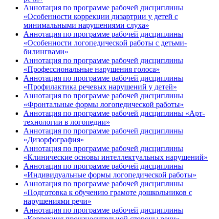
Аннотация по программе рабочей дисциплины
«Особенности коррекции дизартрии у детей с
минимальными нарушениями слуха»
Аннотация по программе рабочей дисциплины
«Особенности логопедической работы с детьми-
билингвами»
Аннотация по программе рабочей дисциплины
«Профессиональные нарушения голоса»
Аннотация по программе рабочей дисциплины
«Профилактика речевых нарушений у детей»
Аннотация по программе рабочей дисциплины
«Фронтальные формы логопедической работы»
Аннотация по программе рабочей дисциплины «Арт-
технологии в логопедии»
Аннотация по программе рабочей дисциплины
«Дизорфография»
Аннотация по программе рабочей дисциплины
«Клинические основы интеллектуальных нарушений»
Аннотация по программе рабочей дисциплины
«Индивидуальные формы логопедической работы»
Аннотация по программе рабочей дисциплины
«Подготовка к обучению грамоте дошкольников с
нарушениями речи»
Аннотация по программе рабочей дисциплины
«Коррекция произносительной стороны речи»