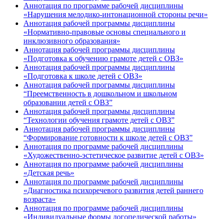
Аннотация по программе рабочей дисциплины
«Нарушения мелодико-интонационной стороны речи»
Аннотация рабочей программы дисциплины
«Нормативно-правовые основы специального и
инклюзивного образования»
Аннотация рабочей программы дисциплины
«Подготовка к обучению грамоте детей с ОВЗ»
Аннотация рабочей программы дисциплины
«Подготовка к школе детей с ОВЗ»
Аннотация рабочей программы дисциплины
“Преемственность в дошкольном и школьном
образовании детей с ОВЗ”
Аннотация рабочей программы дисциплины
“Технологии обучения грамоте детей с ОВЗ”
Аннотация рабочей программы дисциплины
“Формирование готовности к школе детей с ОВЗ”
Аннотация по программе рабочей дисциплины
«Художественно-эстетическое развитие детей с ОВЗ»
Аннотация по программе рабочей дисциплины
«Детская речь»
Аннотация по программе рабочей дисциплины
«Диагностика психоречевого развития детей раннего
возраста»
Аннотация по программе рабочей дисциплины
«Индивидуальные формы логопедической работы»