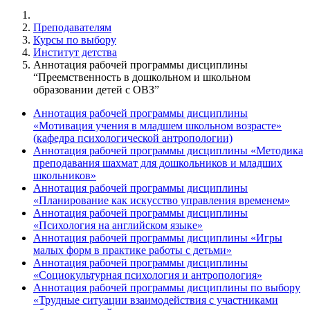
Преподавателям
Курсы по выбору
Институт детства
Аннотация рабочей программы дисциплины
“Преемственность в дошкольном и школьном
образовании детей с ОВЗ”
Аннотация рабочей программы дисциплины
«Мотивация учения в младшем школьном возрасте»
(кафедра психологической антропологии)
Аннотация рабочей программы дисциплины «Методика
преподавания шахмат для дошкольников и младших
школьников»
Аннотация рабочей программы дисциплины
«Планирование как искусство управления временем»
Аннотация рабочей программы дисциплины
«Психология на английском языке»
Аннотация рабочей программы дисциплины «Игры
малых форм в практике работы с детьми»
Аннотация рабочей программы дисциплины
«Социокультурная психология и антропология»
Аннотация рабочей программы дисциплины по выбору
«Трудные ситуации взаимодействия с участниками