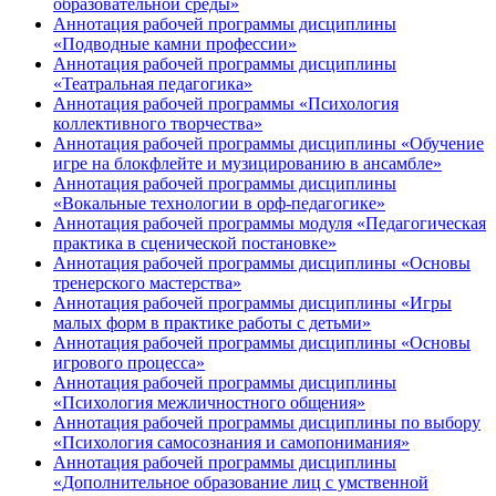
образовательной среды»
Аннотация рабочей программы дисциплины
«Подводные камни профессии»
Аннотация рабочей программы дисциплины
«Театральная педагогика»
Аннотация рабочей программы «Психология
коллективного творчества»
Аннотация рабочей программы дисциплины «Обучение
игре на блокфлейте и музицированию в ансамбле»
Аннотация рабочей программы дисциплины
«Вокальные технологии в орф-педагогике»
Аннотация рабочей программы модуля «Педагогическая
практика в сценической постановке»
Аннотация рабочей программы дисциплины «Основы
тренерского мастерства»
Аннотация рабочей программы дисциплины «Игры
малых форм в практике работы с детьми»
Аннотация рабочей программы дисциплины «Основы
игрового процесса»
Аннотация рабочей программы дисциплины
«Психология межличностного общения»
Аннотация рабочей программы дисциплины по выбору
«Психология самосознания и самопонимания»
Аннотация рабочей программы дисциплины
«Дополнительное образование лиц с умственной