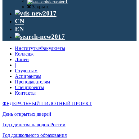
Закрыть
CN
EN
Институты/Факультеты
Колледж
Лицей
|
Студентам
Аспирантам
Преподавателям
Спецпроекты
Контакты
ФЕДЕРАЛЬНЫЙ ПИЛОТНЫЙ ПРОЕКТ
День открытых дверей
Год единства народов России
Год дошкольного образования