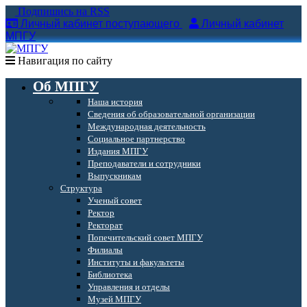
Подпишись на RSS
Личный кабинет поступающего
Личный кабинет
МПГУ
Навигация по сайту
Об МПГУ
Наша история
Сведения об образовательной организации
Международная деятельность
Социальное партнерство
Издания МПГУ
Преподаватели и сотрудники
Выпускникам
Структура
Ученый совет
Ректор
Ректорат
Попечительский совет МПГУ
Филиалы
Институты и факультеты
Библиотека
Управления и отделы
Музей МПГУ