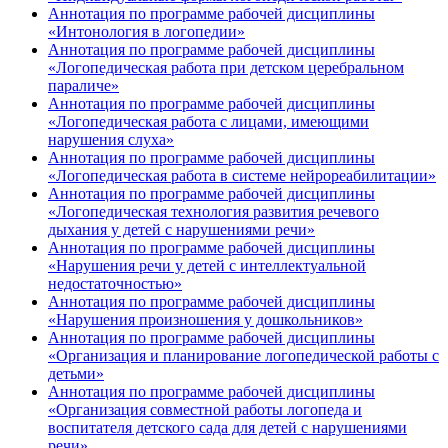
Аннотация по программе рабочей дисциплины
«Интонология в логопедии»
Аннотация по программе рабочей дисциплины
«Логопедическая работа при детском церебральном
параличе»
Аннотация по программе рабочей дисциплины
«Логопедическая работа с лицами, имеющими
нарушения слуха»
Аннотация по программе рабочей дисциплины
«Логопедическая работа в системе нейрореабилитации»
Аннотация по программе рабочей дисциплины
«Логопедическая технология развития речевого
дыхания у детей с нарушениями речи»
Аннотация по программе рабочей дисциплины
«Нарушения речи у детей с интеллектуальной
недостаточностью»
Аннотация по программе рабочей дисциплины
«Нарушения произношения у дошкольников»
Аннотация по программе рабочей дисциплины
«Организация и планирование логопедической работы с
детьми»
Аннотация по программе рабочей дисциплины
«Организация совместной работы логопеда и
воспитателя детского сада для детей с нарушениями
речи»