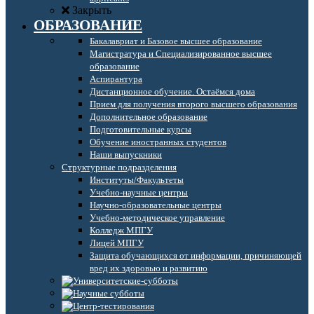
Закрыть
ОБРАЗОВАНИЕ
Бакалавриат и Базовое высшее образование
Магистратура и Специализированное высшее
образование
Аспирантура
Дистанционное обучение. Остаёмся дома
Прием для получения второго высшего образования
Дополнительное образование
Подготовительные курсы
Обучение иностранных студентов
Наши выпускники
Структурные подразделения
Институты/Факультеты
Учебно-научные центры
Научно-образовательные центры
Учебно-методическое управление
Колледж МПГУ
Лицей МПГУ
Защита обучающихся от информации, причиняющей
вред их здоровью и развитию