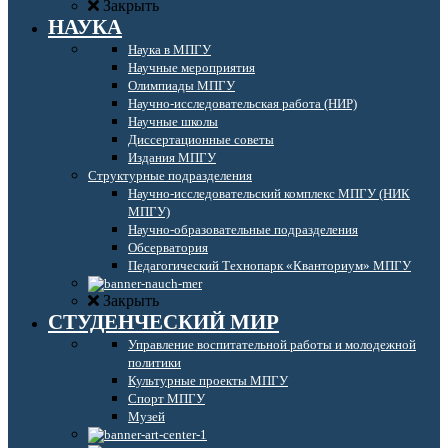
Закрыть
НАУКА
Наука в МПГУ
Научные мероприятия
Олимпиады МПГУ
Научно-исследовательская работа (НИР)
Научные школы
Диссертационные советы
Издания МПГУ
Структурные подразделения
Научно-исследовательский комплекс МПГУ (НИК
МПГУ)
Научно-образовательные подразделения
Обсерватория
Педагогический Технопарк «Кванториум» МПГУ
Закрыть
СТУДЕНЧЕСКИЙ МИР
Управление воспитательной работы и молодежной
политики
Культурные проекты МПГУ
Спорт МПГУ
Музей