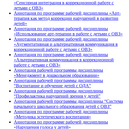
«Сенсорная интеграция в коррекционной работе с
детьми с ОВЗ»
Аннотация по программе рабочей дисциплины «Арт-
терапия как метод коррекции нарушений в развитии
детей»
Аннотация по программе рабочей дисциплины
«Использование арт-терапии в работе с детьми с ОВЗ»
Аннотация по программе рабочей дисциплины
«Аугментативная и альтернативная коммуникация в
коррекционной работе с детьми с ОВЗ»
Аннотация по программе рабочей дисциплины
«Альтернативная коммуникация в коррекционной
работе с детьми с ОВЗ»
Аннотация рабочей программы дисциплины
«Менеджмент в дошкольном образовании»
Аннотация рабочей программы дисциплины
“Воспитание и обучение детей с ОДА”
Аннотация рабочей программы дисциплины
“Профилактика нарушений зрения у детей”
Аннотация рабочей программы дисциплины “Система
начального школьного образования детей с ОВЗ”
Аннотация по программе рабочей дисциплины
«Методика эстетического воспитания»
Аннотация по программе рабочей дисциплины
«Нарушения голоса у детей»