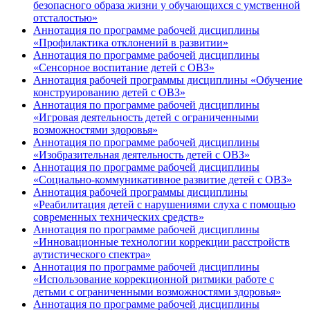
безопасного образа жизни у обучающихся с умственной
отсталостью»
Аннотация по программе рабочей дисциплины
«Профилактика отклонений в развитии»
Аннотация по программе рабочей дисциплины
«Сенсорное воспитание детей с ОВЗ»
Аннотация рабочей программы дисциплины «Обучение
конструированию детей с ОВЗ»
Аннотация по программе рабочей дисциплины
«Игровая деятельность детей с ограниченными
возможностями здоровья»
Аннотация по программе рабочей дисциплины
«Изобразительная деятельность детей с ОВЗ»
Аннотация по программе рабочей дисциплины
«Социально-коммуникативное развитие детей с ОВЗ»
Аннотация рабочей программы дисциплины
«Реабилитация детей с нарушениями слуха с помощью
современных технических средств»
Аннотация по программе рабочей дисциплины
«Инновационные технологии коррекции расстройств
аутистического спектра»
Аннотация по программе рабочей дисциплины
«Использование коррекционной ритмики работе с
детьми с ограниченными возможностями здоровья»
Аннотация по программе рабочей дисциплины