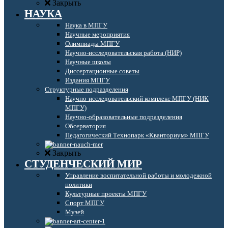
Закрыть
НАУКА
Наука в МПГУ
Научные мероприятия
Олимпиады МПГУ
Научно-исследовательская работа (НИР)
Научные школы
Диссертационные советы
Издания МПГУ
Структурные подразделения
Научно-исследовательский комплекс МПГУ (НИК
МПГУ)
Научно-образовательные подразделения
Обсерватория
Педагогический Технопарк «Кванториум» МПГУ
Закрыть
СТУДЕНЧЕСКИЙ МИР
Управление воспитательной работы и молодежной
политики
Культурные проекты МПГУ
Спорт МПГУ
Музей