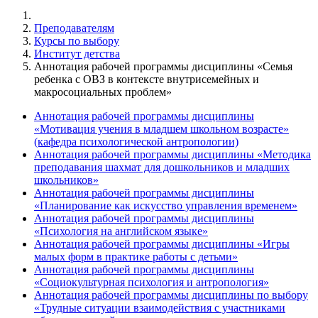
Преподавателям
Курсы по выбору
Институт детства
Аннотация рабочей программы дисциплины «Семья
ребенка с ОВЗ в контексте внутрисемейных и
макросоциальных проблем»
Аннотация рабочей программы дисциплины
«Мотивация учения в младшем школьном возрасте»
(кафедра психологической антропологии)
Аннотация рабочей программы дисциплины «Методика
преподавания шахмат для дошкольников и младших
школьников»
Аннотация рабочей программы дисциплины
«Планирование как искусство управления временем»
Аннотация рабочей программы дисциплины
«Психология на английском языке»
Аннотация рабочей программы дисциплины «Игры
малых форм в практике работы с детьми»
Аннотация рабочей программы дисциплины
«Социокультурная психология и антропология»
Аннотация рабочей программы дисциплины по выбору
«Трудные ситуации взаимодействия с участниками