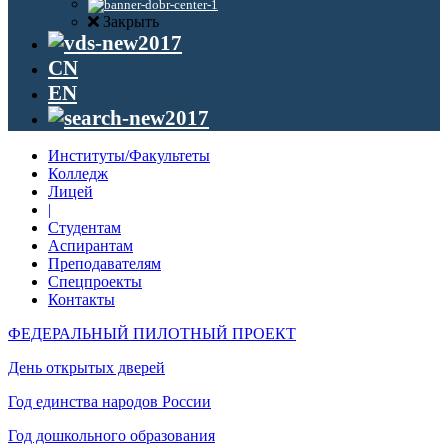
Закрыть
CN
EN
Институты/Факультеты
Колледж
Лицей
|
Студентам
Аспирантам
Преподавателям
Спецпроекты
Контакты
ФЕДЕРАЛЬНЫЙ ПИЛОТНЫЙ ПРОЕКТ
День открытых дверей
Год единства народов России
Год дошкольного образования