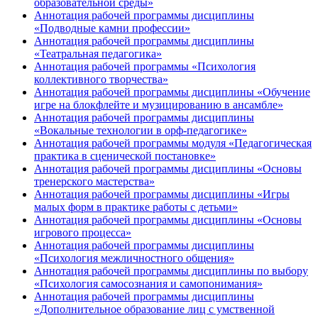
образовательной среды»
Аннотация рабочей программы дисциплины
«Подводные камни профессии»
Аннотация рабочей программы дисциплины
«Театральная педагогика»
Аннотация рабочей программы «Психология
коллективного творчества»
Аннотация рабочей программы дисциплины «Обучение
игре на блокфлейте и музицированию в ансамбле»
Аннотация рабочей программы дисциплины
«Вокальные технологии в орф-педагогике»
Аннотация рабочей программы модуля «Педагогическая
практика в сценической постановке»
Аннотация рабочей программы дисциплины «Основы
тренерского мастерства»
Аннотация рабочей программы дисциплины «Игры
малых форм в практике работы с детьми»
Аннотация рабочей программы дисциплины «Основы
игрового процесса»
Аннотация рабочей программы дисциплины
«Психология межличностного общения»
Аннотация рабочей программы дисциплины по выбору
«Психология самосознания и самопонимания»
Аннотация рабочей программы дисциплины
«Дополнительное образование лиц с умственной