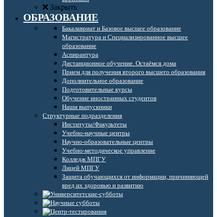
Закрыть
ОБРАЗОВАНИЕ
Бакалавриат и Базовое высшее образование
Магистратура и Специализированное высшее
образование
Аспирантура
Дистанционное обучение. Остаёмся дома
Прием для получения второго высшего образования
Дополнительное образование
Подготовительные курсы
Обучение иностранных студентов
Наши выпускники
Структурные подразделения
Институты/Факультеты
Учебно-научные центры
Научно-образовательные центры
Учебно-методическое управление
Колледж МПГУ
Лицей МПГУ
Защита обучающихся от информации, причиняющей
вред их здоровью и развитию