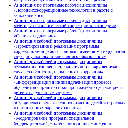
Аннотация по программе рабочей дисциплины
«Логопсихокоррекционные технологии в работе с
заикающимися»
Аннотация по программе рабочей дисциплины
«Методы психологической коррекции в логопедии»
Аннотация по программе рабочей дисциплины
«Основы педиатрии»
Аннотация рабочей программы дисциплины
«Проектирование и реализация программы
коррекционной работы с детьми, имеющими нарушения
слуха, в условиях инклюзивного образования»
Аннотация рабочей программы дисциплины
«Коммуникативная деятельность лиц с нарушениями
слуха: особенности, нарушения и коррекция»
Аннотация рабочей программы дисциплины
«Дифференциация и индивидуализация процесса
обучения восприятию и воспроизведению устной речи
детей с нарушенным слухом»
Аннотация рабочей программы дисциплины
«Сурдопедагогическое сопровождение детей и взрослых
в организациях здравоохранения»
Аннотация рабочей программы дисциплины
«Моделирование программ специальной
(коррекционной) работы с детьми после операции