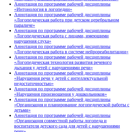
Аннотация по программе рабочей дисциплины
«Интонология в логопедии»
Аннотация по программе рабочей дисциплины
«Логопедическая работа при детском церебральном
параличе»
Аннотация по программе рабочей дисциплины
«Логопедическая работа с лицами, имеющими
нарушения слуха»
Аннотация по программе рабочей дисциплины
«Логопедическая работа в системе нейрореабилитации»
Аннотация по программе рабочей дисциплины
«Логопедическая технология развития речевого
дыхания у детей с нарушениями речи»
Аннотация по программе рабочей дисциплины
«Нарушения речи у детей с интеллектуальной
недостаточностью»
Аннотация по программе рабочей дисциплины
«Нарушения произношения у дошкольников»
Аннотация по программе рабочей дисциплины
«Организация и планирование логопедической работы с
детьми»
Аннотация по программе рабочей дисциплины
«Организация совместной работы логопеда и
воспитателя детского сада для детей с нарушениями
речи»