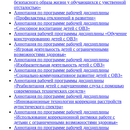
безопасного образа жизни у обучающихся с умственной
отсталостью»
Аннотация по программе рабочей дисциплины
«Профилактика отклонений в развитии»
Аннотация по программе рабочей дисциплины
«Сенсорное воспитание детей с ОВЗ»
Аннотация рабочей программы дисциплины «Обучение
конструированию детей с ОВЗ»
Аннотация по программе рабочей дисциплины
«Игровая деятельность детей с ограниченными
возможностями здоровья»
Аннотация по программе рабочей дисциплины
«Изобразительная деятельность детей с ОВЗ»
Аннотация по программе рабочей дисциплины
«Социально-коммуникативное развитие детей с ОВЗ»
Аннотация рабочей программы дисциплины
«Реабилитация детей с нарушениями слуха с помощью
современных технических средств»
Аннотация по программе рабочей дисциплины
«Инновационные технологии коррекции расстройств
аутистического спектра»
Аннотация по программе рабочей дисциплины
«Использование коррекционной ритмики работе с
детьми с ограниченными возможностями здоровья»
Аннотация по программе рабочей дисциплины