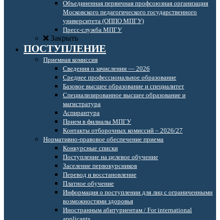
Объединенная первичная профсоюзная организация
Московского педагогического государственного
университета (ОППО МПГУ)
Пресс-служба МПГУ
Закрыть
ПОСТУПЛЕНИЕ
Приемная комиссия
Сведения о зачислении — 2026
Среднее профессиональное образование
Базовое высшее образование и специалитет
Специализированное высшее образование и
магистратура
Аспирантура
Прием в филиалы МПГУ
Контакты отборочных комиссий – 2026/27
Нормативно-правовое обеспечение приема
Конкурсные списки
Поступление на целевое обучение
Заселение первокурсников
Перевод и восстановление
Платное обучение
Информация о поступлении для лиц с ограниченными
возможностями здоровья
Иностранным абитуриентам / For international
applicants