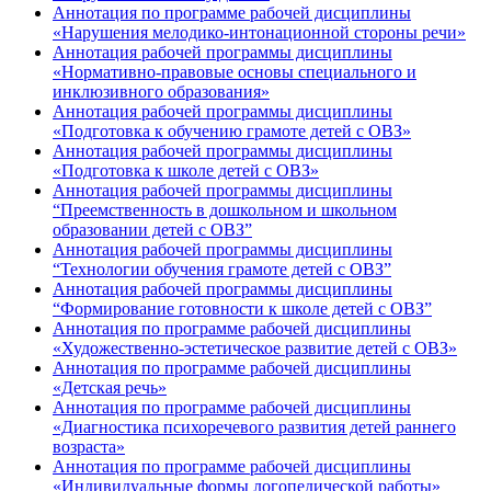
Аннотация по программе рабочей дисциплины
«Нарушения мелодико-интонационной стороны речи»
Аннотация рабочей программы дисциплины
«Нормативно-правовые основы специального и
инклюзивного образования»
Аннотация рабочей программы дисциплины
«Подготовка к обучению грамоте детей с ОВЗ»
Аннотация рабочей программы дисциплины
«Подготовка к школе детей с ОВЗ»
Аннотация рабочей программы дисциплины
“Преемственность в дошкольном и школьном
образовании детей с ОВЗ”
Аннотация рабочей программы дисциплины
“Технологии обучения грамоте детей с ОВЗ”
Аннотация рабочей программы дисциплины
“Формирование готовности к школе детей с ОВЗ”
Аннотация по программе рабочей дисциплины
«Художественно-эстетическое развитие детей с ОВЗ»
Аннотация по программе рабочей дисциплины
«Детская речь»
Аннотация по программе рабочей дисциплины
«Диагностика психоречевого развития детей раннего
возраста»
Аннотация по программе рабочей дисциплины
«Индивидуальные формы логопедической работы»