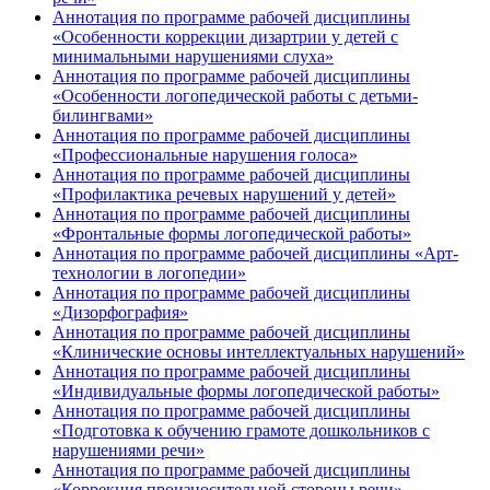
Аннотация по программе рабочей дисциплины
«Особенности коррекции дизартрии у детей с
минимальными нарушениями слуха»
Аннотация по программе рабочей дисциплины
«Особенности логопедической работы с детьми-
билингвами»
Аннотация по программе рабочей дисциплины
«Профессиональные нарушения голоса»
Аннотация по программе рабочей дисциплины
«Профилактика речевых нарушений у детей»
Аннотация по программе рабочей дисциплины
«Фронтальные формы логопедической работы»
Аннотация по программе рабочей дисциплины «Арт-
технологии в логопедии»
Аннотация по программе рабочей дисциплины
«Дизорфография»
Аннотация по программе рабочей дисциплины
«Клинические основы интеллектуальных нарушений»
Аннотация по программе рабочей дисциплины
«Индивидуальные формы логопедической работы»
Аннотация по программе рабочей дисциплины
«Подготовка к обучению грамоте дошкольников с
нарушениями речи»
Аннотация по программе рабочей дисциплины
«Коррекция произносительной стороны речи»