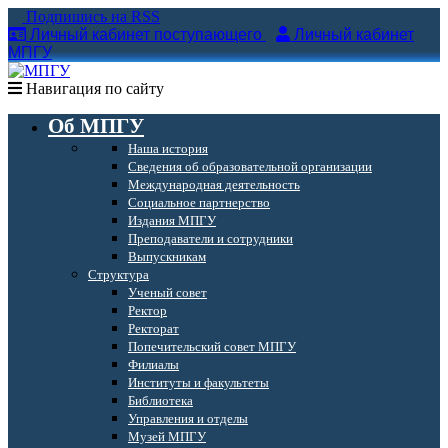
Подпишись на RSS
Личный кабинет поступающего
Личный кабинет
МПГУ
Навигация по сайту
Об МПГУ
Наша история
Сведения об образовательной организации
Международная деятельность
Социальное партнерство
Издания МПГУ
Преподаватели и сотрудники
Выпускникам
Структура
Ученый совет
Ректор
Ректорат
Попечительский совет МПГУ
Филиалы
Институты и факультеты
Библиотека
Управления и отделы
Музей МПГУ