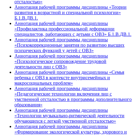
отсталостью»
Аннотация рабочей программы дисциплины «Теории
развития в возрастной и специальной психологии»
Б.1.В.ДВ.1.
Аннотация рабочей программы дисциплины
«Профилактика профессиональной деформации
специалистов, работающих с детьми с ОВЗ» Б.1.В.ДВ.1.
Аннотация рабочей программы дисциплины
«Психокоррекционные занятия по развитию высших
психических функций у детей с ОВЗ»
Аннотация рабочей программы дисциплины
«Психологическое сопровождение трудовой
деятельности лиц с ОВЗ»
Аннотация рабочей программы дисциплины «Семья
ребенка с ОВЗ в контексте внутрисемейных и
макросоциальных проблем»
Аннотация рабочей программы дисциплины
«Педагогические технологии включения лиц с
умственной отсталостью в программы дополнительного
образования»
Аннотация рабочей программы дисциплины
«Технологии музыкально-ритмической деятельности
обучающихся с легкой умственной отсталостью»
Аннотация рабочей программы дисциплины
«Формирование экологической культуры, здорового и