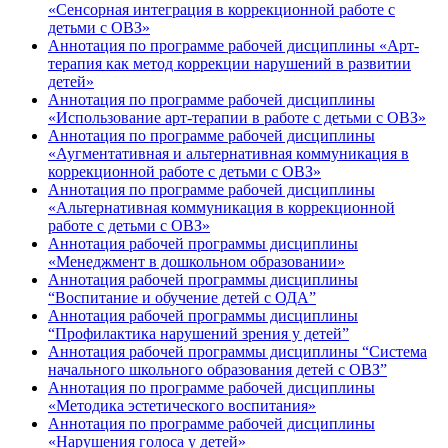
«Сенсорная интеграция в коррекционной работе с
детьми с ОВЗ»
Аннотация по программе рабочей дисциплины «Арт-
терапия как метод коррекции нарушений в развитии
детей»
Аннотация по программе рабочей дисциплины
«Использование арт-терапии в работе с детьми с ОВЗ»
Аннотация по программе рабочей дисциплины
«Аугментативная и альтернативная коммуникация в
коррекционной работе с детьми с ОВЗ»
Аннотация по программе рабочей дисциплины
«Альтернативная коммуникация в коррекционной
работе с детьми с ОВЗ»
Аннотация рабочей программы дисциплины
«Менеджмент в дошкольном образовании»
Аннотация рабочей программы дисциплины
“Воспитание и обучение детей с ОДА”
Аннотация рабочей программы дисциплины
“Профилактика нарушений зрения у детей”
Аннотация рабочей программы дисциплины “Система
начального школьного образования детей с ОВЗ”
Аннотация по программе рабочей дисциплины
«Методика эстетического воспитания»
Аннотация по программе рабочей дисциплины
«Нарушения голоса у детей»