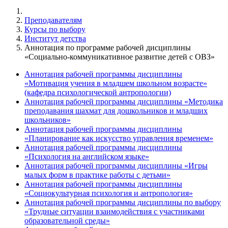
Преподавателям
Курсы по выбору
Институт детства
Аннотация по программе рабочей дисциплины
«Социально-коммуникативное развитие детей с ОВЗ»
Аннотация рабочей программы дисциплины
«Мотивация учения в младшем школьном возрасте»
(кафедра психологической антропологии)
Аннотация рабочей программы дисциплины «Методика
преподавания шахмат для дошкольников и младших
школьников»
Аннотация рабочей программы дисциплины
«Планирование как искусство управления временем»
Аннотация рабочей программы дисциплины
«Психология на английском языке»
Аннотация рабочей программы дисциплины «Игры
малых форм в практике работы с детьми»
Аннотация рабочей программы дисциплины
«Социокультурная психология и антропология»
Аннотация рабочей программы дисциплины по выбору
«Трудные ситуации взаимодействия с участниками
образовательной среды»