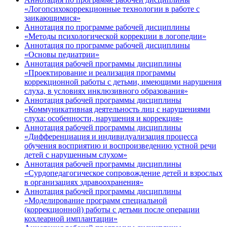
«Логопсихокоррекционные технологии в работе с
заикающимися»
Аннотация по программе рабочей дисциплины
«Методы психологической коррекции в логопедии»
Аннотация по программе рабочей дисциплины
«Основы педиатрии»
Аннотация рабочей программы дисциплины
«Проектирование и реализация программы
коррекционной работы с детьми, имеющими нарушения
слуха, в условиях инклюзивного образования»
Аннотация рабочей программы дисциплины
«Коммуникативная деятельность лиц с нарушениями
слуха: особенности, нарушения и коррекция»
Аннотация рабочей программы дисциплины
«Дифференциация и индивидуализация процесса
обучения восприятию и воспроизведению устной речи
детей с нарушенным слухом»
Аннотация рабочей программы дисциплины
«Сурдопедагогическое сопровождение детей и взрослых
в организациях здравоохранения»
Аннотация рабочей программы дисциплины
«Моделирование программ специальной
(коррекционной) работы с детьми после операции
кохлеарной имплантации»