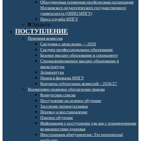
Объединенная первичная профсоюзная организация
Московского педагогического государственного
университета (ОППО МПГУ)
Пресс-служба МПГУ
Закрыть
ПОСТУПЛЕНИЕ
Приемная комиссия
Сведения о зачислении — 2026
Среднее профессиональное образование
Базовое высшее образование и специалитет
Специализированное высшее образование и
магистратура
Аспирантура
Прием в филиалы МПГУ
Контакты отборочных комиссий – 2026/27
Нормативно-правовое обеспечение приема
Конкурсные списки
Поступление на целевое обучение
Заселение первокурсников
Перевод и восстановление
Платное обучение
Информация о поступлении для лиц с ограниченными
возможностями здоровья
Иностранным абитуриентам / For international
applicants