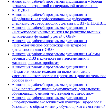
Аннотация рабочей программы дисциплины «Теории
развития в возрастной и специальной психологии»
Б.1.В.ДВ.1.
Аннотация рабочей программы дисциплины
«Профилактика профессиональной деформации
специалистов, работающих с детьми с ОВЗ» Б.1.В.ДВ.1.
Аннотация рабочей программы дисциплины
«Психокоррекционные занятия по развитию высших
психических функций у детей с ОВЗ»
Аннотация рабочей программы дисциплины
«Психологическое сопровождение трудовой
деятельности лиц с ОВЗ»
Аннотация рабочей программы дисциплины «Семья
ребенка с ОВЗ в контексте внутрисемейных и
макросоциальных проблем»
Аннотация рабочей программы дисциплины
«Педагогические технологии включения лиц с
умственной отсталостью в программы дополнительного
образования»
Аннотация рабочей программы дисциплины
«Технологии музыкально-ритмической деятельности
обучающихся с легкой умственной отсталостью»
Аннотация рабочей программы дисциплины
«Формирование экологической культуры, здорового и
безопасного образа жизни у обучающихся с умственной