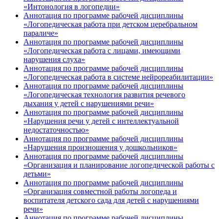
«Интонология в логопедии»
Аннотация по программе рабочей дисциплины
«Логопедическая работа при детском церебральном
параличе»
Аннотация по программе рабочей дисциплины
«Логопедическая работа с лицами, имеющими
нарушения слуха»
Аннотация по программе рабочей дисциплины
«Логопедическая работа в системе нейрореабилитации»
Аннотация по программе рабочей дисциплины
«Логопедическая технология развития речевого
дыхания у детей с нарушениями речи»
Аннотация по программе рабочей дисциплины
«Нарушения речи у детей с интеллектуальной
недостаточностью»
Аннотация по программе рабочей дисциплины
«Нарушения произношения у дошкольников»
Аннотация по программе рабочей дисциплины
«Организация и планирование логопедической работы с
детьми»
Аннотация по программе рабочей дисциплины
«Организация совместной работы логопеда и
воспитателя детского сада для детей с нарушениями
речи»
Аннотация по программе рабочей дисциплины