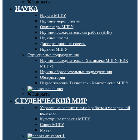
Закрыть
НАУКА
Наука в МПГУ
Научные мероприятия
Олимпиады МПГУ
Научно-исследовательская работа (НИР)
Научные школы
Диссертационные советы
Издания МПГУ
Структурные подразделения
Научно-исследовательский комплекс МПГУ (НИК
МПГУ)
Научно-образовательные подразделения
Обсерватория
Педагогический Технопарк «Кванториум» МПГУ
Закрыть
СТУДЕНЧЕСКИЙ МИР
Управление воспитательной работы и молодежной
политики
Культурные проекты МПГУ
Спорт МПГУ
Музей