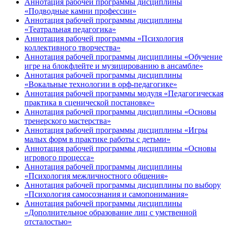
Аннотация рабочей программы дисциплины
«Подводные камни профессии»
Аннотация рабочей программы дисциплины
«Театральная педагогика»
Аннотация рабочей программы «Психология
коллективного творчества»
Аннотация рабочей программы дисциплины «Обучение
игре на блокфлейте и музицированию в ансамбле»
Аннотация рабочей программы дисциплины
«Вокальные технологии в орф-педагогике»
Аннотация рабочей программы модуля «Педагогическая
практика в сценической постановке»
Аннотация рабочей программы дисциплины «Основы
тренерского мастерства»
Аннотация рабочей программы дисциплины «Игры
малых форм в практике работы с детьми»
Аннотация рабочей программы дисциплины «Основы
игрового процесса»
Аннотация рабочей программы дисциплины
«Психология межличностного общения»
Аннотация рабочей программы дисциплины по выбору
«Психология самосознания и самопонимания»
Аннотация рабочей программы дисциплины
«Дополнительное образование лиц с умственной
отсталостью»