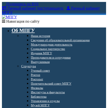
Подпишись на RSS
Личный кабинет поступающего
Личный кабинет
МПГУ
Навигация по сайту
Об МПГУ
Наша история
Сведения об образовательной организации
Международная деятельность
Социальное партнерство
Издания МПГУ
Преподаватели и сотрудники
Выпускникам
Структура
Ученый совет
Ректор
Ректорат
Попечительский совет МПГУ
Филиалы
Институты и факультеты
Библиотека
Управления и отделы
Музей МПГУ