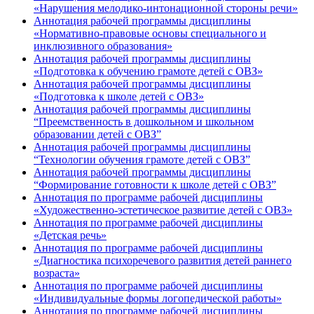
«Нарушения мелодико-интонационной стороны речи»
Аннотация рабочей программы дисциплины
«Нормативно-правовые основы специального и
инклюзивного образования»
Аннотация рабочей программы дисциплины
«Подготовка к обучению грамоте детей с ОВЗ»
Аннотация рабочей программы дисциплины
«Подготовка к школе детей с ОВЗ»
Аннотация рабочей программы дисциплины
“Преемственность в дошкольном и школьном
образовании детей с ОВЗ”
Аннотация рабочей программы дисциплины
“Технологии обучения грамоте детей с ОВЗ”
Аннотация рабочей программы дисциплины
“Формирование готовности к школе детей с ОВЗ”
Аннотация по программе рабочей дисциплины
«Художественно-эстетическое развитие детей с ОВЗ»
Аннотация по программе рабочей дисциплины
«Детская речь»
Аннотация по программе рабочей дисциплины
«Диагностика психоречевого развития детей раннего
возраста»
Аннотация по программе рабочей дисциплины
«Индивидуальные формы логопедической работы»
Аннотация по программе рабочей дисциплины