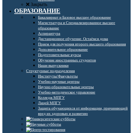
Закрыть
ОБРАЗОВАНИЕ
Бакалавриат и Базовое высшее образование
Магистратура и Специализированное высшее
образование
Аспирантура
Дистанционное обучение. Остаёмся дома
Прием для получения второго высшего образования
Дополнительное образование
Подготовительные курсы
Обучение иностранных студентов
Наши выпускники
Структурные подразделения
Институты/Факультеты
Учебно-научные центры
Научно-образовательные центры
Учебно-методическое управление
Колледж МПГУ
Лицей МПГУ
Защита обучающихся от информации, причиняющей
вред их здоровью и развитию