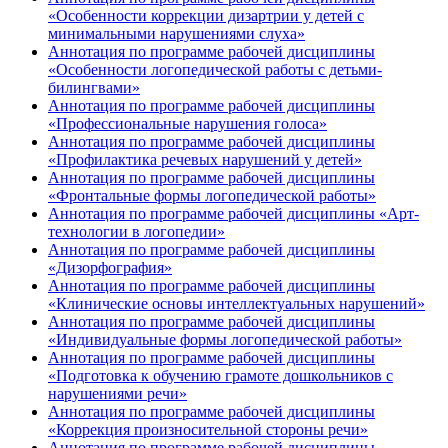
«Особенности коррекции дизартрии у детей с
минимальными нарушениями слуха»
Аннотация по программе рабочей дисциплины
«Особенности логопедической работы с детьми-
билингвами»
Аннотация по программе рабочей дисциплины
«Профессиональные нарушения голоса»
Аннотация по программе рабочей дисциплины
«Профилактика речевых нарушений у детей»
Аннотация по программе рабочей дисциплины
«Фронтальные формы логопедической работы»
Аннотация по программе рабочей дисциплины «Арт-
технологии в логопедии»
Аннотация по программе рабочей дисциплины
«Дизорфография»
Аннотация по программе рабочей дисциплины
«Клинические основы интеллектуальных нарушений»
Аннотация по программе рабочей дисциплины
«Индивидуальные формы логопедической работы»
Аннотация по программе рабочей дисциплины
«Подготовка к обучению грамоте дошкольников с
нарушениями речи»
Аннотация по программе рабочей дисциплины
«Коррекция произносительной стороны речи»
Аннотация по программе рабочей дисциплины