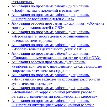
отсталостью»
Аннотация по программе рабочей дисциплины
«Профилактика отклонений в развитии»
Аннотация по программе рабочей дисциплины
«Сенсорное воспитание детей с ОВЗ»
Аннотация рабочей программы дисциплины «Обучение
конструированию детей с ОВЗ»
Аннотация по программе рабочей дисциплины
«Игровая деятельность детей с ограниченными
возможностями здоровья»
Аннотация по программе рабочей дисциплины
«Изобразительная деятельность детей с ОВЗ»
Аннотация по программе рабочей дисциплины
«Социально-коммуникативное развитие детей с ОВЗ»
Аннотация рабочей программы дисциплины
«Реабилитация детей с нарушениями слуха с помощью
современных технических средств»
Аннотация по программе рабочей дисциплины
«Инновационные технологии коррекции расстройств
аутистического спектра»
Аннотация по программе рабочей дисциплины
«Использование коррекционной ритмики работе с
детьми с ограниченными возможностями здоровья»
Аннотация по программе рабочей дисциплины
«Сенсорная интеграция в коррекционной работе с