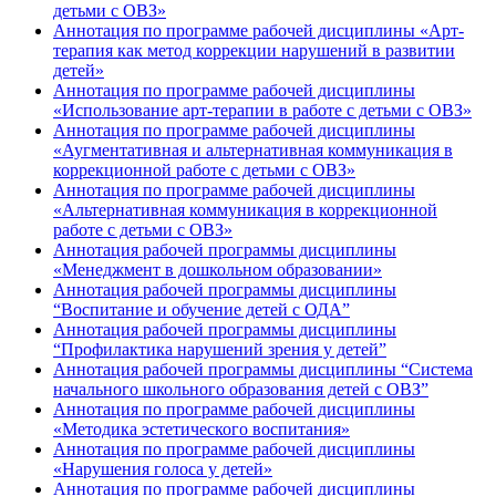
детьми с ОВЗ»
Аннотация по программе рабочей дисциплины «Арт-
терапия как метод коррекции нарушений в развитии
детей»
Аннотация по программе рабочей дисциплины
«Использование арт-терапии в работе с детьми с ОВЗ»
Аннотация по программе рабочей дисциплины
«Аугментативная и альтернативная коммуникация в
коррекционной работе с детьми с ОВЗ»
Аннотация по программе рабочей дисциплины
«Альтернативная коммуникация в коррекционной
работе с детьми с ОВЗ»
Аннотация рабочей программы дисциплины
«Менеджмент в дошкольном образовании»
Аннотация рабочей программы дисциплины
“Воспитание и обучение детей с ОДА”
Аннотация рабочей программы дисциплины
“Профилактика нарушений зрения у детей”
Аннотация рабочей программы дисциплины “Система
начального школьного образования детей с ОВЗ”
Аннотация по программе рабочей дисциплины
«Методика эстетического воспитания»
Аннотация по программе рабочей дисциплины
«Нарушения голоса у детей»
Аннотация по программе рабочей дисциплины