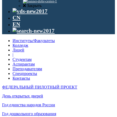
Закрыть
CN
EN
Институты/Факультеты
Колледж
Лицей
|
Студентам
Аспирантам
Преподавателям
Спецпроекты
Контакты
ФЕДЕРАЛЬНЫЙ ПИЛОТНЫЙ ПРОЕКТ
День открытых дверей
Год единства народов России
Год дошкольного образования