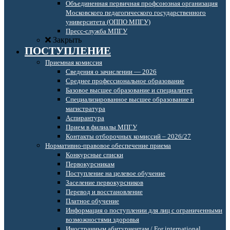
Объединенная первичная профсоюзная организация
Московского педагогического государственного
университета (ОППО МПГУ)
Пресс-служба МПГУ
Закрыть
ПОСТУПЛЕНИЕ
Приемная комиссия
Сведения о зачислении — 2026
Среднее профессиональное образование
Базовое высшее образование и специалитет
Специализированное высшее образование и
магистратура
Аспирантура
Прием в филиалы МПГУ
Контакты отборочных комиссий – 2026/27
Нормативно-правовое обеспечение приема
Конкурсные списки
Первокурсникам
Поступление на целевое обучение
Заселение первокурсников
Перевод и восстановление
Платное обучение
Информация о поступлении для лиц с ограниченными
возможностями здоровья
Иностранным абитуриентам / For international