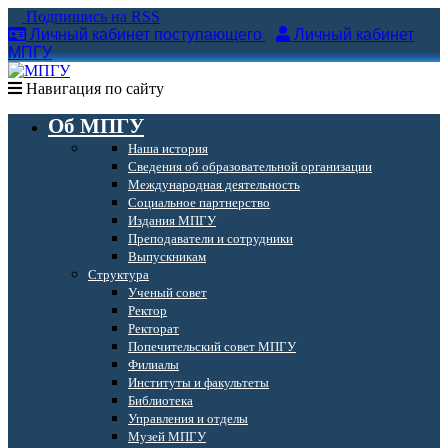
Подпишись на RSS
Личный кабинет поступающего
Личный кабинет
МПГУ
Навигация по сайту
Об МПГУ
Наша история
Сведения об образовательной организации
Международная деятельность
Социальное партнерство
Издания МПГУ
Преподаватели и сотрудники
Выпускникам
Структура
Ученый совет
Ректор
Ректорат
Попечительский совет МПГУ
Филиалы
Институты и факультеты
Библиотека
Управления и отделы
Музей МПГУ