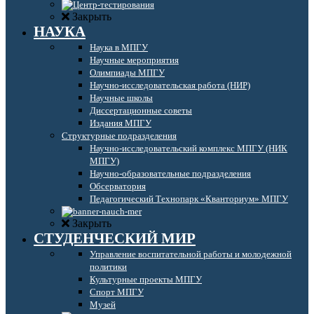
Закрыть
НАУКА
Наука в МПГУ
Научные мероприятия
Олимпиады МПГУ
Научно-исследовательская работа (НИР)
Научные школы
Диссертационные советы
Издания МПГУ
Структурные подразделения
Научно-исследовательский комплекс МПГУ (НИК
МПГУ)
Научно-образовательные подразделения
Обсерватория
Педагогический Технопарк «Кванториум» МПГУ
Закрыть
СТУДЕНЧЕСКИЙ МИР
Управление воспитательной работы и молодежной
политики
Культурные проекты МПГУ
Спорт МПГУ
Музей