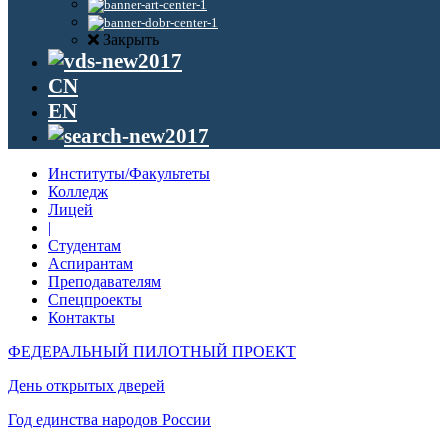
Закрыть
CN
EN
Институты/Факультеты
Колледж
Лицей
|
Студентам
Аспирантам
Преподавателям
Спецпроекты
Контакты
ФЕДЕРАЛЬНЫЙ ПИЛОТНЫЙ ПРОЕКТ
День открытых дверей
Год единства народов России