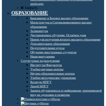
applicants
Закрыть
ОБРАЗОВАНИЕ
Бакалавриат и Базовое высшее образование
Магистратура и Специализированное высшее
образование
Аспирантура
Дистанционное обучение. Остаёмся дома
Прием для получения второго высшего образования
Дополнительное образование
Подготовительные курсы
Обучение иностранных студентов
Наши выпускники
Структурные подразделения
Институты/Факультеты
Учебно-научные центры
Научно-образовательные центры
Учебно-методическое управление
Колледж МПГУ
Лицей МПГУ
Защита обучающихся от информации, причиняющей
вред их здоровью и развитию